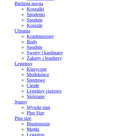
Bielizna nocna
Koszulki
Spodenki
Spodnie
Koszule
Ubrania
Kombinezony
Body
Spodnie
Swetry i kardigany
Żakiety i bombery
Legginsy
Klasyczne
Modelujące
Sportowe
Ciepłe
Legginsy ciążowe
Skórzane
Jeansy
Wysoki stan
Plus Size
Plus size
Biustonosze
Majtki
Legginsy