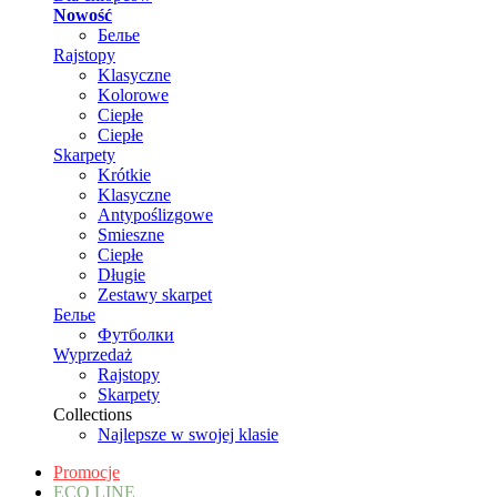
Nowość
Белье
Rajstopy
Klasyczne
Kolorowe
Ciepłe
Ciepłe
Skarpety
Krótkie
Klasyczne
Antypoślizgowe
Smieszne
Ciepłe
Długie
Zestawy skarpet
Белье
Футболки
Wyprzedaż
Rajstopy
Skarpety
Collections
Najlepsze w swojej klasie
Promocje
ECO LINE