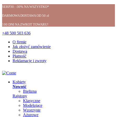
SERP30: -30% NA WSZYSTKO*
DARMOWA DOSTAWA OD 50 zł
100 DNI NA ZWROT TOWARU!
+48 500 503 636
O firmie
Jak złożyć zamówienie
Dostawa
Płatność
Reklamacje i zwroty
Kobiety
Nowość
Bielizna
Rajstopy
Klasyczne
Modelujące
Wzorzyste
Ażurowe