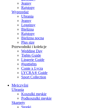
Jeansy
Rajstopy
Wyprzedaż
Ubrania
Jeansy
Legginsy
Bielizna
Rajstopy
Bielizna nocna
Plus size
Przewodniki i kolekcje
Wedding Day
Tights Guide
Lingerie Guide
#justtights
Conte x Lycra
LYCRA® Guide
Sport Сollection
Mężczyźni
Ubrania
Koszulki męskie
Podkoszulki męskie
Skarpety
Stopki