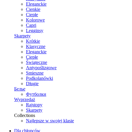
Eleganckie
Cienkie
Ciepłe
Kolorowe
Capri
Legginsy
Skarpety
Krótkie
Klasyczne
Eleganckie
Ciepłe
Świąteczne
Antypoślizgowe
Smieszne
Podkolanówki
Długie
Белье
Футболки
Wyprzedaż
Rajstopy
Skarpety
Collections
Najlepsze w swojej klasie
Dla chłopców