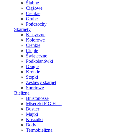
Ślubne
Ciążowe
Cienkie
Grube
Pończochy
Skarpety
Klasyczne
Kolorowe
Cienkie
Ciepłe
Świąteczne
Podkolanówki
Długie
Krótkie
Stopki
Zestawy skarpet
Sportowe
Bielizna
Biustonosze
Miseczki F G H I J
Bustier
Majtki
Koszulki
Body
Termobielizna