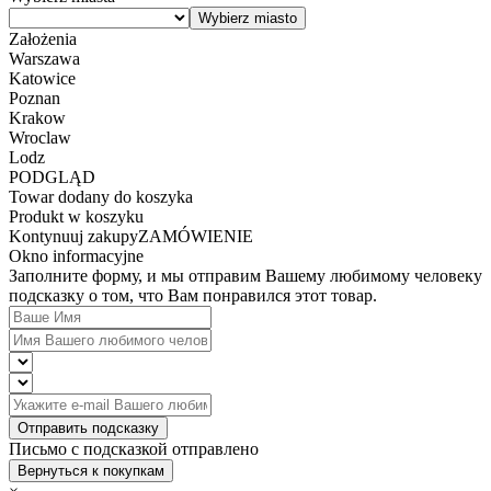
Założenia
Warszawa
Katowice
Poznan
Krakow
Wroclaw
Lodz
PODGLĄD
Towar dodany do koszyka
Produkt w koszyku
Kontynuuj zakupy
ZAMÓWIENIE
Okno informacyjne
Заполните форму, и мы отправим Вашему любимому человеку
подсказку о том, что Вам понравился этот товар.
Отправить подсказку
Письмо с подсказкой отправлено
Вернуться к покупкам