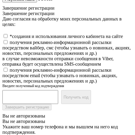
Завершение регистрации
Завершение регистрации
Даю согласия на обработку моих персональных данных в
целях:
*создания и использования личного кабинета на сайте
получения рекламно-информационной рассылки
посредством вайбер, смс (чтобы узнавать о новинках, акциях,
новостях, персональных предложениях и др.)
в случае невозможности отправки сообщения в Viber,
отправка будет осуществлена SMS-сообщением
получения рекламно-информационной рассылки
посредством email (чтобы узнавать о новинках, акциях,
новостях, персональных предложениях и др.)
Введите полученный код подтверждения
Получить код
Завершить регистрацию
Вы не авторизованы
Вы не авторизованы
Укажите ваш номер телефона и мы вышлем на него код
подтверждения.