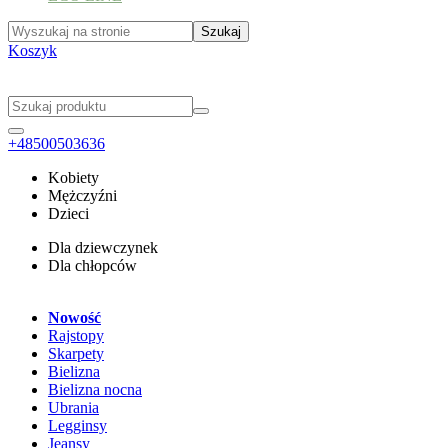
Koszyk
+48500503636
Kobiety
Mężczyźni
Dzieci
Dla dziewczynek
Dla chłopców
Nowość
Rajstopy
Skarpety
Bielizna
Bielizna nocna
Ubrania
Legginsy
Jeansy