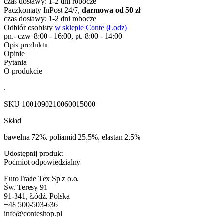
czas dostawy: 1-2 dni robocze
Paczkomaty InPost 24/7,
darmowa od 50 zł
czas dostawy: 1-2 dni robocze
Odbiór osobisty
w sklepie Conte (Łodz)
pn.- czw. 8:00 - 16:00, pt. 8:00 - 14:00
Opis produktu
Opinie
Pytania
O produkcie
.
SKU
1001090210060015000
Skład
bawełna 72%, poliamid 25,5%, elastan 2,5%
Udostępnij produkt
Podmiot odpowiedzialny
EuroTrade Tex Sp z o.o.
Św. Teresy 91
91-341, Łódź, Polska
+48 500-503-636
info@conteshop.pl