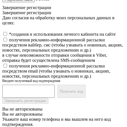
Завершение регистрации
Завершение регистрации
Даю согласия на обработку моих персональных данных в
целях:
*создания и использования личного кабинета на сайте
получения рекламно-информационной рассылки
посредством вайбер, смс (чтобы узнавать о новинках, акциях,
новостях, персональных предложениях и др.)
в случае невозможности отправки сообщения в Viber,
отправка будет осуществлена SMS-сообщением
получения рекламно-информационной рассылки
посредством email (чтобы узнавать о новинках, акциях,
новостях, персональных предложениях и др.)
Введите полученный код подтверждения
Получить код
Завершить регистрацию
Вы не авторизованы
Вы не авторизованы
Укажите ваш номер телефона и мы вышлем на него код
подтверждения.