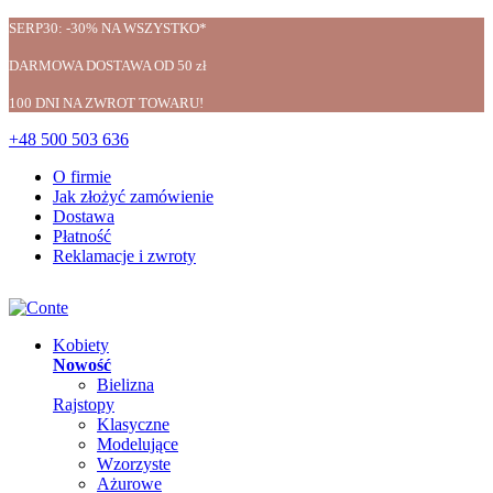
SERP30: -30% NA WSZYSTKO*
DARMOWA DOSTAWA OD 50 zł
100 DNI NA ZWROT TOWARU!
+48 500 503 636
O firmie
Jak złożyć zamówienie
Dostawa
Płatność
Reklamacje i zwroty
Kobiety
Nowość
Bielizna
Rajstopy
Klasyczne
Modelujące
Wzorzyste
Ażurowe