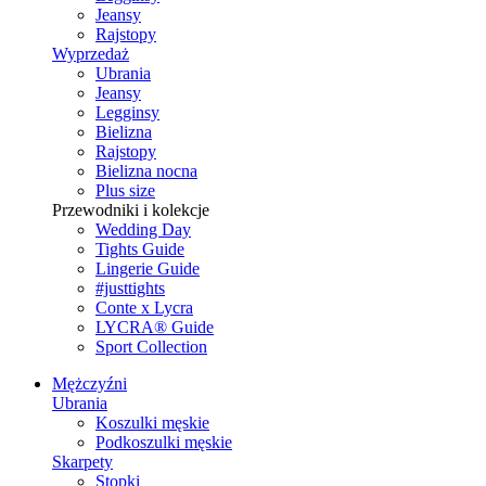
Jeansy
Rajstopy
Wyprzedaż
Ubrania
Jeansy
Legginsy
Bielizna
Rajstopy
Bielizna nocna
Plus size
Przewodniki i kolekcje
Wedding Day
Tights Guide
Lingerie Guide
#justtights
Conte x Lycra
LYCRA® Guide
Sport Сollection
Mężczyźni
Ubrania
Koszulki męskie
Podkoszulki męskie
Skarpety
Stopki