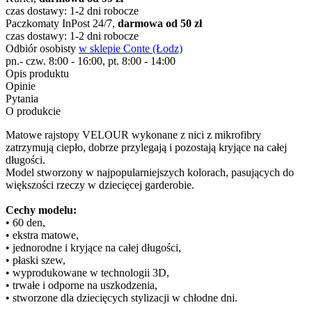
czas dostawy: 1-2 dni robocze
Paczkomaty InPost 24/7,
darmowa od 50 zł
czas dostawy: 1-2 dni robocze
Odbiór osobisty
w sklepie Conte (Łodz)
pn.- czw. 8:00 - 16:00, pt. 8:00 - 14:00
Opis produktu
Opinie
Pytania
O produkcie
Matowe rajstopy VELOUR wykonane z nici z mikrofibry
zatrzymują ciepło, dobrze przylegają i pozostają kryjące na całej
długości.
Model stworzony w najpopularniejszych kolorach, pasujących do
większości rzeczy w dziecięcej garderobie.
Cechy modelu:
• 60 den,
• ekstra matowe,
• jednorodne i kryjące na całej długości,
• płaski szew,
• wyprodukowane w technologii 3D,
• trwałe i odporne na uszkodzenia,
• stworzone dla dziecięcych stylizacji w chłodne dni.