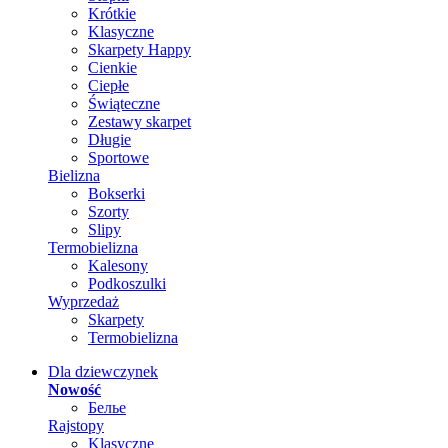
Krótkie
Klasyczne
Skarpety Happy
Cienkie
Ciepłe
Świąteczne
Zestawy skarpet
Długie
Sportowe
Bielizna
Bokserki
Szorty
Slipy
Termobielizna
Kalesony
Podkoszulki
Wyprzedaż
Skarpety
Termobielizna
Dla dziewczynek
Nowość
Белье
Rajstopy
Klasyczne