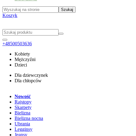
Koszyk
+48500503636
Kobiety
Mężczyźni
Dzieci
Dla dziewczynek
Dla chłopców
Nowość
Rajstopy
Skarpety
Bielizna
Bielizna nocna
Ubrania
Legginsy
Jeansy