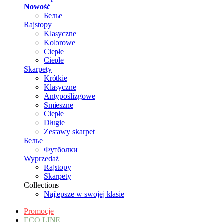
Nowość
Белье
Rajstopy
Klasyczne
Kolorowe
Ciepłe
Ciepłe
Skarpety
Krótkie
Klasyczne
Antypoślizgowe
Smieszne
Ciepłe
Długie
Zestawy skarpet
Белье
Футболки
Wyprzedaż
Rajstopy
Skarpety
Collections
Najlepsze w swojej klasie
Promocje
ECO LINE