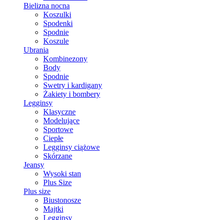
Bielizna nocna
Koszulki
Spodenki
Spodnie
Koszule
Ubrania
Kombinezony
Body
Spodnie
Swetry i kardigany
Żakiety i bombery
Legginsy
Klasyczne
Modelujące
Sportowe
Ciepłe
Legginsy ciążowe
Skórzane
Jeansy
Wysoki stan
Plus Size
Plus size
Biustonosze
Majtki
Legginsy