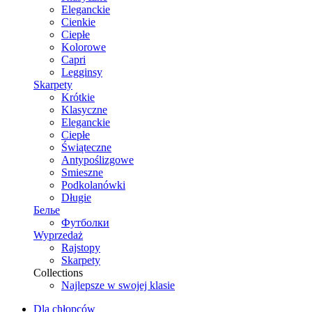
Eleganckie
Cienkie
Ciepłe
Kolorowe
Capri
Legginsy
Skarpety
Krótkie
Klasyczne
Eleganckie
Ciepłe
Świąteczne
Antypoślizgowe
Smieszne
Podkolanówki
Długie
Белье
Футболки
Wyprzedaż
Rajstopy
Skarpety
Collections
Najlepsze w swojej klasie
Dla chłopców