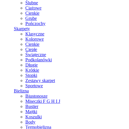
Ślubne
Ciążowe
Cienkie
Grube
Pończochy
Skarpety
Klasyczne
Kolorowe
Cienkie
Ciepłe
Świąteczne
Podkolanówki
Długie
Krótkie
Stopki
Zestawy skarpet
Sportowe
Bielizna
Biustonosze
Miseczki F G H I J
Bustier
Majtki
Koszulki
Body
Termobielizna