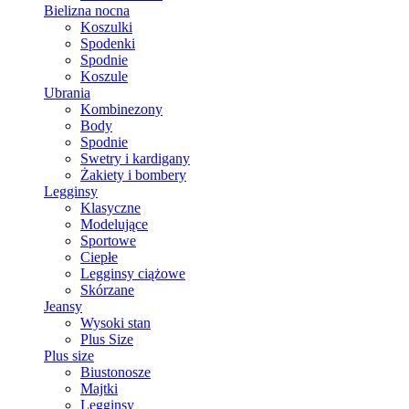
Bielizna nocna
Koszulki
Spodenki
Spodnie
Koszule
Ubrania
Kombinezony
Body
Spodnie
Swetry i kardigany
Żakiety i bombery
Legginsy
Klasyczne
Modelujące
Sportowe
Ciepłe
Legginsy ciążowe
Skórzane
Jeansy
Wysoki stan
Plus Size
Plus size
Biustonosze
Majtki
Legginsy