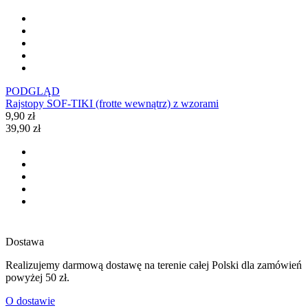
PODGLĄD
Rajstopy SOF-TIKI (frotte wewnątrz) z wzorami
9,90 zł
39,90 zł
Dostawa
Realizujemy darmową dostawę na terenie całej Polski dla zamówień
powyżej 50 zł.
O dostawie