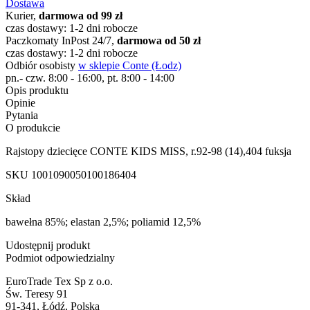
Dostawa
Kurier,
darmowa od 99 zł
czas dostawy: 1-2 dni robocze
Paczkomaty InPost 24/7,
darmowa od 50 zł
czas dostawy: 1-2 dni robocze
Odbiór osobisty
w sklepie Conte (Łodz)
pn.- czw. 8:00 - 16:00, pt. 8:00 - 14:00
Opis produktu
Opinie
Pytania
O produkcie
Rajstopy dziecięce CONTE KIDS MISS, r.92-98 (14),404 fuksja
SKU
1001090050100186404
Skład
bawełna 85%; elastan 2,5%; poliamid 12,5%
Udostępnij produkt
Podmiot odpowiedzialny
EuroTrade Tex Sp z o.o.
Św. Teresy 91
91-341, Łódź, Polska