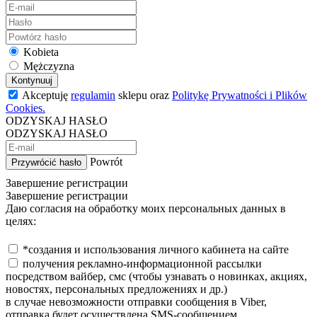
Kobieta
Mężczyzna
Kontynuuj
Akceptuję
regulamin
sklepu oraz
Politykę Prywatności i Plików
Cookies.
ODZYSKAJ HASŁO
ODZYSKAJ HASŁO
Powrót
Przywrócić hasło
Завершение регистрации
Завершение регистрации
Даю согласия на обработку моих персональных данных в
целях:
*создания и использования личного кабинета на сайте
получения рекламно-информационной рассылки
посредством вайбер, смс (чтобы узнавать о новинках, акциях,
новостях, персональных предложениях и др.)
в случае невозможности отправки сообщения в Viber,
отправка будет осуществлена SMS-сообщением