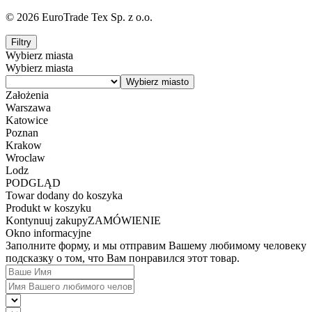
© 2026 EuroTrade Tex Sp. z o.o.
Filtry
Wybierz miasta
Wybierz miasta
Założenia
Warszawa
Katowice
Poznan
Krakow
Wroclaw
Lodz
PODGLĄD
Towar dodany do koszyka
Produkt w koszyku
Kontynuuj zakupy
ZAMÓWIENIE
Okno informacyjne
Заполните форму, и мы отправим Вашему любимому человеку
подсказку о том, что Вам понравился этот товар.