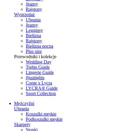
Jeansy
Rajstopy
Wyprzedaż
Ubrania
Jeansy
Legginsy
Bielizna
Rajstopy
Bielizna nocna
Plus size
Przewodniki i kolekcje
Wedding Day
Tights Guide
Lingerie Guide
#justtights
Conte x Lycra
LYCRA® Guide
Sport Сollection
Mężczyźni
Ubrania
Koszulki męskie
Podkoszulki męskie
Skarpety
Stopki