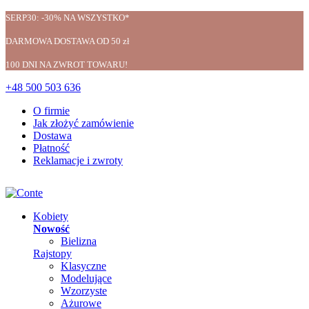
SERP30: -30% NA WSZYSTKO*
DARMOWA DOSTAWA OD 50 zł
100 DNI NA ZWROT TOWARU!
+48 500 503 636
O firmie
Jak złożyć zamówienie
Dostawa
Płatność
Reklamacje i zwroty
Kobiety
Nowość
Bielizna
Rajstopy
Klasyczne
Modelujące
Wzorzyste
Ażurowe