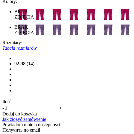
Kolory:
BRAK
ZDJĘCIA
BRAK
ZDJĘCIA
Rozmiary:
Tabela rozmiarów
92-98 (14)
Ilość:
-
+
Dodaj do koszyka
Jak złożyć zamówienie
Powiadom mnie o dostępności
Получить по email