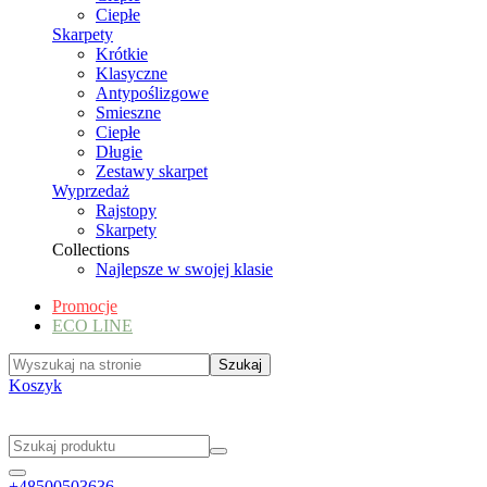
Ciepłe
Skarpety
Krótkie
Klasyczne
Antypoślizgowe
Smieszne
Ciepłe
Długie
Zestawy skarpet
Wyprzedaż
Rajstopy
Skarpety
Collections
Najlepsze w swojej klasie
Promocje
ECO LINE
Koszyk
+48500503636