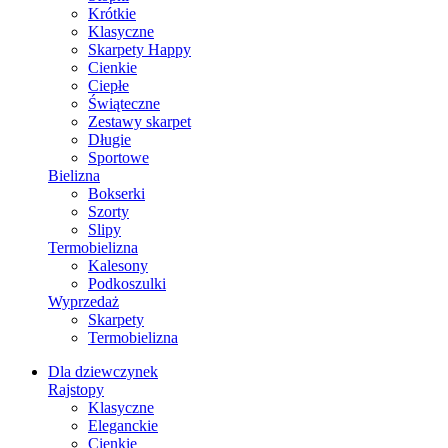
Krótkie
Klasyczne
Skarpety Happy
Cienkie
Ciepłe
Świąteczne
Zestawy skarpet
Długie
Sportowe
Bielizna
Bokserki
Szorty
Slipy
Termobielizna
Kalesony
Podkoszulki
Wyprzedaż
Skarpety
Termobielizna
Dla dziewczynek
Rajstopy
Klasyczne
Eleganckie
Cienkie