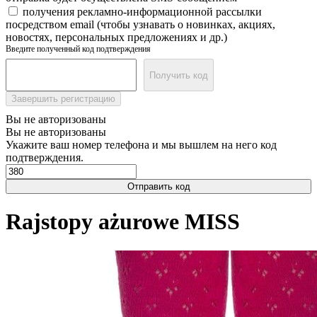
получения рекламно-информационной рассылки
посредством email (чтобы узнавать о новинках, акциях,
новостях, персональных предложениях и др.)
Введите полученный код подтверждения
Получить код
Завершить регистрацию
Вы не авторизованы
Вы не авторизованы
Укажите ваш номер телефона и мы вышлем на него код
подтверждения.
Отправить код
Rajstopy ażurowe MISS