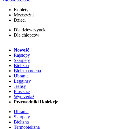
Kobiety
Mężczyźni
Dzieci
Dla dziewczynek
Dla chłopców
Nowość
Rajstopy
Skarpety
Bielizna
Bielizna nocna
Ubrania
Legginsy
Jeansy
Plus size
Wyprzedaż
Przewodniki i kolekcje
Ubrania
Skarpety
Bielizna
Termobielizna