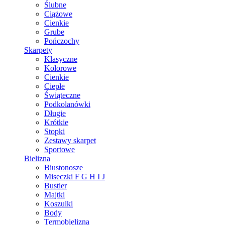
Ślubne
Ciążowe
Cienkie
Grube
Pończochy
Skarpety
Klasyczne
Kolorowe
Cienkie
Ciepłe
Świąteczne
Podkolanówki
Długie
Krótkie
Stopki
Zestawy skarpet
Sportowe
Bielizna
Biustonosze
Miseczki F G H I J
Bustier
Majtki
Koszulki
Body
Termobielizna