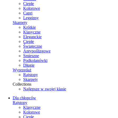
Ciepłe
Kolorowe
Capri
Legginsy
Skarpety
Krótkie
Klasyczne
Eleganckie
Ciepłe
Świąteczne
Antypoślizgowe
Smieszne
Podkolanówki
Długie
Wyprzedaż
Rajstopy
Skarpety
Collections
Najlepsze w swojej klasie
Dla chłopców
Rajstopy
Klasyczne
Kolorowe
Ciepłe