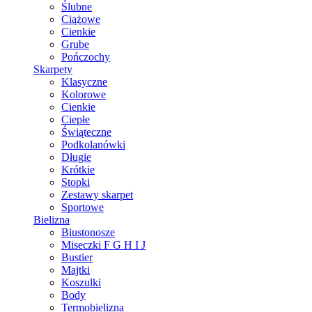
Ślubne
Ciążowe
Cienkie
Grube
Pończochy
Skarpety
Klasyczne
Kolorowe
Cienkie
Ciepłe
Świąteczne
Podkolanówki
Długie
Krótkie
Stopki
Zestawy skarpet
Sportowe
Bielizna
Biustonosze
Miseczki F G H I J
Bustier
Majtki
Koszulki
Body
Termobielizna