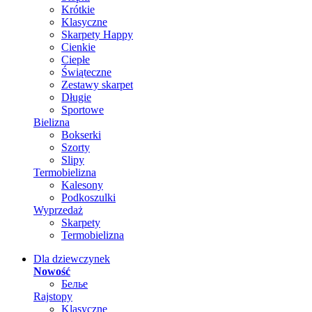
Krótkie
Klasyczne
Skarpety Happy
Cienkie
Ciepłe
Świąteczne
Zestawy skarpet
Długie
Sportowe
Bielizna
Bokserki
Szorty
Slipy
Termobielizna
Kalesony
Podkoszulki
Wyprzedaż
Skarpety
Termobielizna
Dla dziewczynek
Nowość
Белье
Rajstopy
Klasyczne