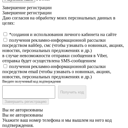
Завершение регистрации
Завершение регистрации
Даю согласия на обработку моих персональных данных в
целях:
*создания и использования личного кабинета на сайте
получения рекламно-информационной рассылки
посредством вайбер, смс (чтобы узнавать о новинках, акциях,
новостях, персональных предложениях и др.)
в случае невозможности отправки сообщения в Viber,
отправка будет осуществлена SMS-сообщением
получения рекламно-информационной рассылки
посредством email (чтобы узнавать о новинках, акциях,
новостях, персональных предложениях и др.)
Введите полученный код подтверждения
Получить код
Завершить регистрацию
Вы не авторизованы
Вы не авторизованы
Укажите ваш номер телефона и мы вышлем на него код
подтверждения.