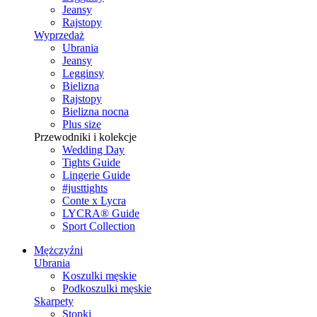
Jeansy
Rajstopy
Wyprzedaż
Ubrania
Jeansy
Legginsy
Bielizna
Rajstopy
Bielizna nocna
Plus size
Przewodniki i kolekcje
Wedding Day
Tights Guide
Lingerie Guide
#justtights
Conte x Lycra
LYCRA® Guide
Sport Сollection
Mężczyźni
Ubrania
Koszulki męskie
Podkoszulki męskie
Skarpety
Stopki