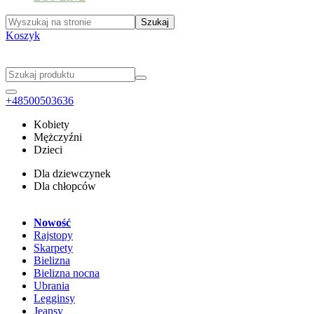
Koszyk
+48500503636
Kobiety
Mężczyźni
Dzieci
Dla dziewczynek
Dla chłopców
Nowość
Rajstopy
Skarpety
Bielizna
Bielizna nocna
Ubrania
Legginsy
Jeansy