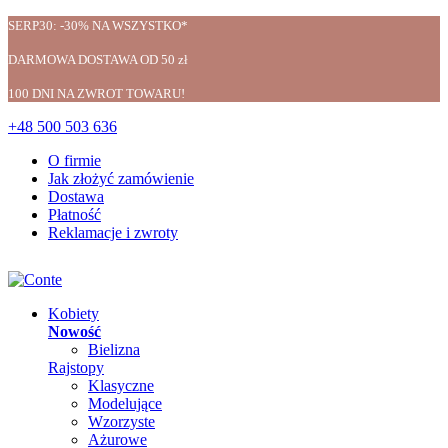
SERP30: -30% NA WSZYSTKO*
DARMOWA DOSTAWA OD 50 zł
100 DNI NA ZWROT TOWARU!
+48 500 503 636
O firmie
Jak złożyć zamówienie
Dostawa
Płatność
Reklamacje i zwroty
Kobiety
Nowość
Bielizna
Rajstopy
Klasyczne
Modelujące
Wzorzyste
Ażurowe