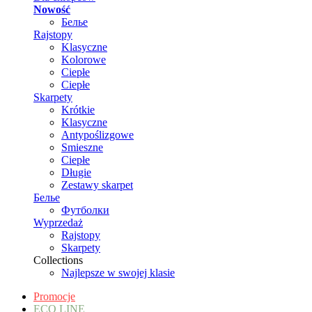
Nowość
Белье
Rajstopy
Klasyczne
Kolorowe
Ciepłe
Ciepłe
Skarpety
Krótkie
Klasyczne
Antypoślizgowe
Smieszne
Ciepłe
Długie
Zestawy skarpet
Белье
Футболки
Wyprzedaż
Rajstopy
Skarpety
Collections
Najlepsze w swojej klasie
Promocje
ECO LINE