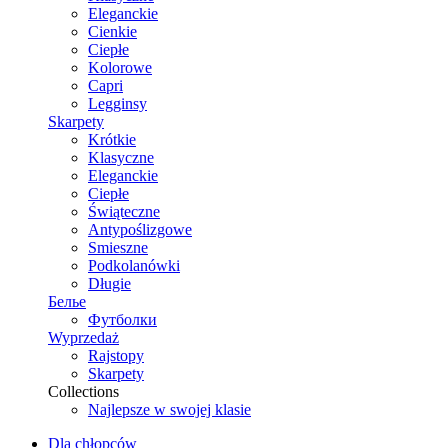
Eleganckie
Cienkie
Ciepłe
Kolorowe
Capri
Legginsy
Skarpety
Krótkie
Klasyczne
Eleganckie
Ciepłe
Świąteczne
Antypoślizgowe
Smieszne
Podkolanówki
Długie
Белье
Футболки
Wyprzedaż
Rajstopy
Skarpety
Collections
Najlepsze w swojej klasie
Dla chłopców