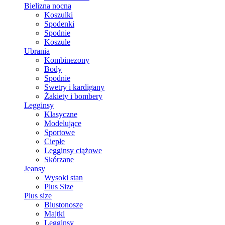
Bielizna nocna
Koszulki
Spodenki
Spodnie
Koszule
Ubrania
Kombinezony
Body
Spodnie
Swetry i kardigany
Żakiety i bombery
Legginsy
Klasyczne
Modelujące
Sportowe
Ciepłe
Legginsy ciążowe
Skórzane
Jeansy
Wysoki stan
Plus Size
Plus size
Biustonosze
Majtki
Legginsy