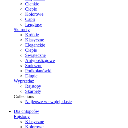
Cienkie
Ciepłe
Kolorowe
Capri
Legginsy
Skarpety
Krótkie
Klasyczne
Eleganckie
Ciepłe
Świąteczne
Antypoślizgowe
Smieszne
Podkolanówki
Długie
Wyprzedaż
Rajstopy
Skarpety
Collections
Najlepsze w swojej klasie
Dla chłopców
Rajstopy
Klasyczne
Kolorowe