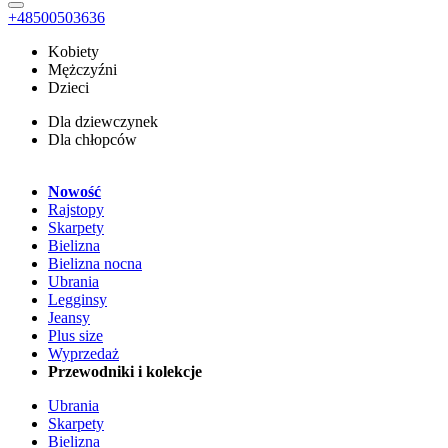
+48500503636
Kobiety
Mężczyźni
Dzieci
Dla dziewczynek
Dla chłopców
Nowość
Rajstopy
Skarpety
Bielizna
Bielizna nocna
Ubrania
Legginsy
Jeansy
Plus size
Wyprzedaż
Przewodniki i kolekcje
Ubrania
Skarpety
Bielizna