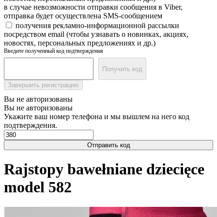
в случае невозможности отправки сообщения в Viber,
отправка будет осуществлена SMS-сообщением
получения рекламно-информационной рассылки
посредством email (чтобы узнавать о новинках, акциях,
новостях, персональных предложениях и др.)
Введите полученный код подтверждения
Получить код
Завершить регистрацию
Вы не авторизованы
Вы не авторизованы
Укажите ваш номер телефона и мы вышлем на него код
подтверждения.
Отправить код
Rajstopy bawełniane dziecięce
model 582