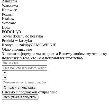
Założenia
Warszawa
Katowice
Poznan
Krakow
Wroclaw
Lodz
PODGLĄD
Towar dodany do koszyka
Produkt w koszyku
Kontynuuj zakupy
ZAMÓWIENIE
Okno informacyjne
Заполните форму, и мы отправим Вашему любимому человеку
подсказку о том, что Вам понравился этот товар.
Отправить подсказку
Письмо с подсказкой отправлено
Вернуться к покупкам
×