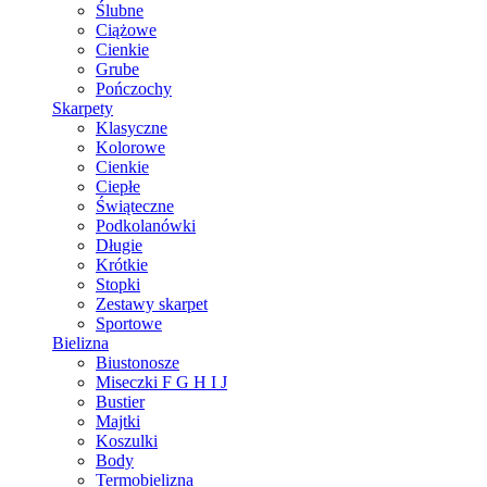
Ślubne
Ciążowe
Cienkie
Grube
Pończochy
Skarpety
Klasyczne
Kolorowe
Cienkie
Ciepłe
Świąteczne
Podkolanówki
Długie
Krótkie
Stopki
Zestawy skarpet
Sportowe
Bielizna
Biustonosze
Miseczki F G H I J
Bustier
Majtki
Koszulki
Body
Termobielizna