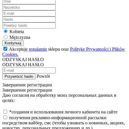
Kobieta
Mężczyzna
Kontynuuj
Akceptuję
regulamin
sklepu oraz
Politykę Prywatności i Plików
Cookies.
ODZYSKAJ HASŁO
ODZYSKAJ HASŁO
Powrót
Przywrócić hasło
Завершение регистрации
Завершение регистрации
Даю согласия на обработку моих персональных данных в
целях:
*создания и использования личного кабинета на сайте
получения рекламно-информационной рассылки
посредством вайбер, смс (чтобы узнавать о новинках, акциях,
новостях, персональных предложениях и др.)