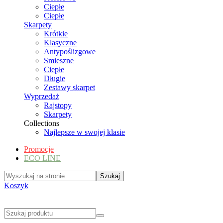
Ciepłe
Ciepłe
Skarpety
Krótkie
Klasyczne
Antypoślizgowe
Smieszne
Ciepłe
Długie
Zestawy skarpet
Wyprzedaż
Rajstopy
Skarpety
Collections
Najlepsze w swojej klasie
Promocje
ECO LINE
Koszyk