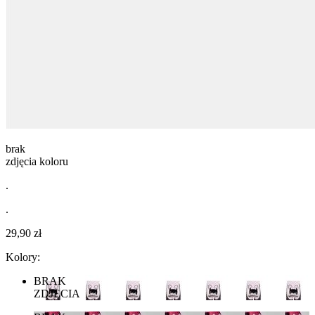
brak
zdjęcia koloru
.
.
29,90 zł
Kolory:
BRAK
ZDJĘCIA