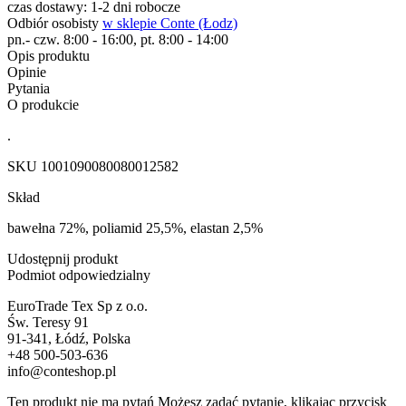
czas dostawy: 1-2 dni robocze
Odbiór osobisty
w sklepie Conte (Łodz)
pn.- czw. 8:00 - 16:00, pt. 8:00 - 14:00
Opis produktu
Opinie
Pytania
O produkcie
.
SKU
1001090080080012582
Skład
bawełna 72%, poliamid 25,5%, elastan 2,5%
Udostępnij produkt
Podmiot odpowiedzialny
EuroTrade Tex Sp z o.o.
Św. Teresy 91
91-341, Łódź, Polska
+48 500-503-636
info@conteshop.pl
Ten produkt nie ma pytań Możesz zadać pytanie, klikając przycisk