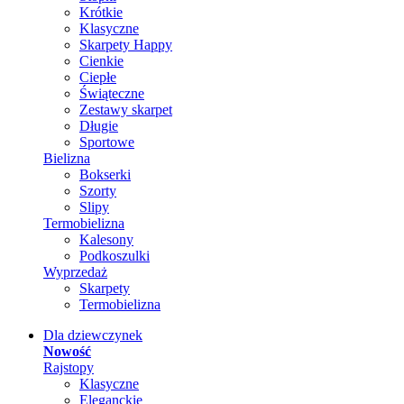
Krótkie
Klasyczne
Skarpety Happy
Cienkie
Ciepłe
Świąteczne
Zestawy skarpet
Długie
Sportowe
Bielizna
Bokserki
Szorty
Slipy
Termobielizna
Kalesony
Podkoszulki
Wyprzedaż
Skarpety
Termobielizna
Dla dziewczynek
Nowość
Rajstopy
Klasyczne
Eleganckie