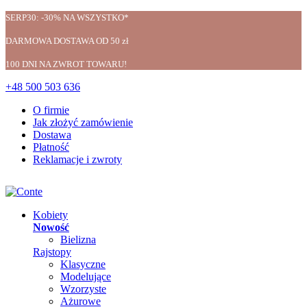
SERP30: -30% NA WSZYSTKO*
DARMOWA DOSTAWA OD 50 zł
100 DNI NA ZWROT TOWARU!
+48 500 503 636
O firmie
Jak złożyć zamówienie
Dostawa
Płatność
Reklamacje i zwroty
Kobiety
Nowość
Bielizna
Rajstopy
Klasyczne
Modelujące
Wzorzyste
Ażurowe