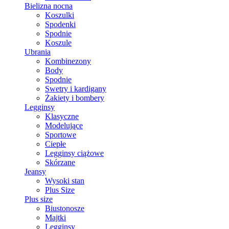
Bielizna nocna
Koszulki
Spodenki
Spodnie
Koszule
Ubrania
Kombinezony
Body
Spodnie
Swetry i kardigany
Żakiety i bombery
Legginsy
Klasyczne
Modelujące
Sportowe
Ciepłe
Legginsy ciążowe
Skórzane
Jeansy
Wysoki stan
Plus Size
Plus size
Biustonosze
Majtki
Legginsy