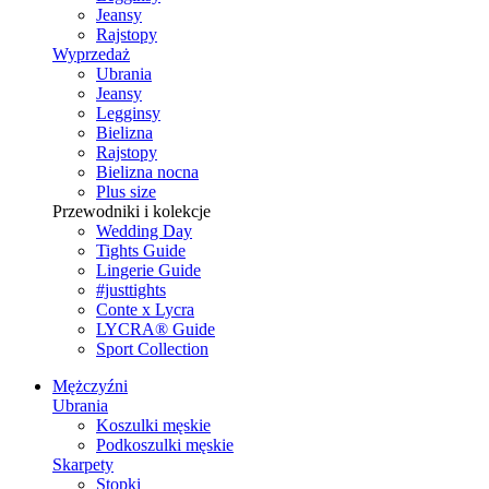
Jeansy
Rajstopy
Wyprzedaż
Ubrania
Jeansy
Legginsy
Bielizna
Rajstopy
Bielizna nocna
Plus size
Przewodniki i kolekcje
Wedding Day
Tights Guide
Lingerie Guide
#justtights
Conte x Lycra
LYCRA® Guide
Sport Сollection
Mężczyźni
Ubrania
Koszulki męskie
Podkoszulki męskie
Skarpety
Stopki