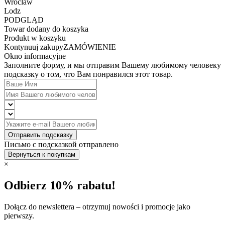
Wroclaw
Lodz
PODGLĄD
Towar dodany do koszyka
Produkt w koszyku
Kontynuuj zakupy
ZAMÓWIENIE
Okno informacyjne
Заполните форму, и мы отправим Вашему любимому человеку
подсказку о том, что Вам понравился этот товар.
Отправить подсказку
Письмо с подсказкой отправлено
Вернуться к покупкам
×
Odbierz 10% rabatu!
Dołącz do newslettera – otrzymuj nowości i promocje jako
pierwszy.