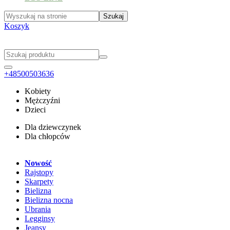
Koszyk
+48500503636
Kobiety
Mężczyźni
Dzieci
Dla dziewczynek
Dla chłopców
Nowość
Rajstopy
Skarpety
Bielizna
Bielizna nocna
Ubrania
Legginsy
Jeansy