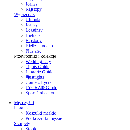
Jeansy
Rajstopy
Wyprzedaż
Ubrania
Jeansy
Legginsy
Bielizna
Rajstopy
Bielizna nocna
Plus size
Przewodniki i kolekcje
Wedding Day
Tights Guide
Lingerie Guide
#justtights
Conte x Lycra
LYCRA® Guide
Sport Сollection
Mężczyźni
Ubrania
Koszulki męskie
Podkoszulki męskie
Skarpety
Stopki