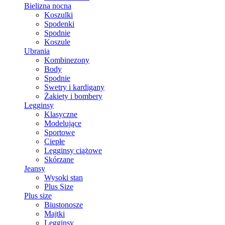
Bielizna nocna
Koszulki
Spodenki
Spodnie
Koszule
Ubrania
Kombinezony
Body
Spodnie
Swetry i kardigany
Żakiety i bombery
Legginsy
Klasyczne
Modelujące
Sportowe
Ciepłe
Legginsy ciążowe
Skórzane
Jeansy
Wysoki stan
Plus Size
Plus size
Biustonosze
Majtki
Legginsy