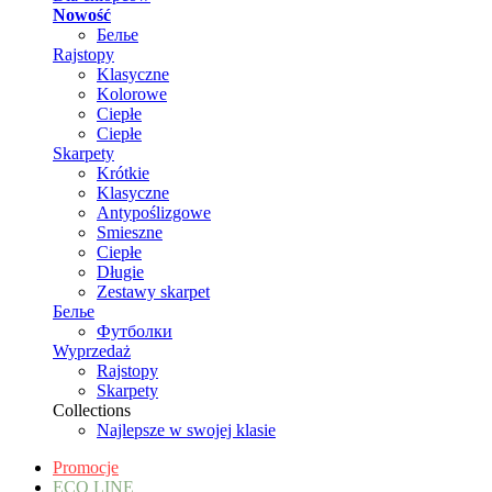
Nowość
Белье
Rajstopy
Klasyczne
Kolorowe
Ciepłe
Ciepłe
Skarpety
Krótkie
Klasyczne
Antypoślizgowe
Smieszne
Ciepłe
Długie
Zestawy skarpet
Белье
Футболки
Wyprzedaż
Rajstopy
Skarpety
Collections
Najlepsze w swojej klasie
Promocje
ECO LINE