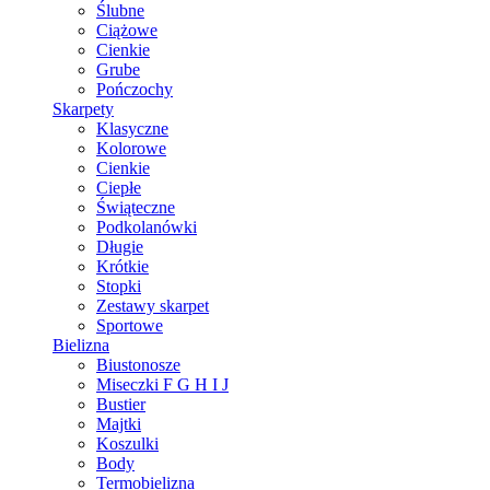
Ślubne
Ciążowe
Cienkie
Grube
Pończochy
Skarpety
Klasyczne
Kolorowe
Cienkie
Ciepłe
Świąteczne
Podkolanówki
Długie
Krótkie
Stopki
Zestawy skarpet
Sportowe
Bielizna
Biustonosze
Miseczki F G H I J
Bustier
Majtki
Koszulki
Body
Termobielizna