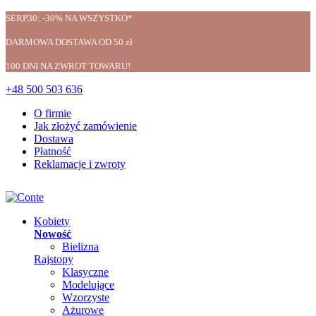
SERP30: -30% NA WSZYSTKO*
DARMOWA DOSTAWA OD 50 zł
100 DNI NA ZWROT TOWARU!
+48 500 503 636
O firmie
Jak złożyć zamówienie
Dostawa
Płatność
Reklamacje i zwroty
Kobiety
Nowość
Bielizna
Rajstopy
Klasyczne
Modelujące
Wzorzyste
Ażurowe