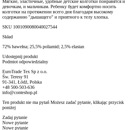
Мягкие, эластичные, удобные детские колготки понравятся и
девочкам, и мальчикам. Ребенку будет комфортно носить
колготки на протяжении всего дня благодаря высокому
содержанию "дышащего" и приятного к телу хлопка.
SKU
1001090080040027544
Skład
72% bawełna; 25,5% poliamid; 2,5% elastan
Udostępnij produkt
Podmiot odpowiedzialny
EuroTrade Tex Sp z o.o.
Św. Teresy 91
91-341, Łódź, Polska
+48 500-503-636
info@conteshop.pl
Ten produkt nie ma pytań Możesz zadać pytanie, klikając przycisk
poniżej
Zadaj pytanie
Nowe pytanie
Nowe pytanie