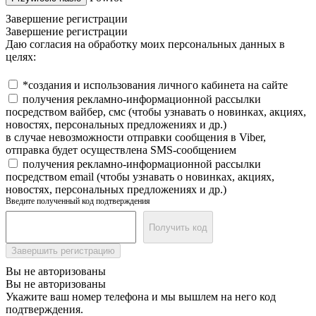
Завершение регистрации
Завершение регистрации
Даю согласия на обработку моих персональных данных в
целях:
*создания и использования личного кабинета на сайте
получения рекламно-информационной рассылки
посредством вайбер, смс (чтобы узнавать о новинках, акциях,
новостях, персональных предложениях и др.)
в случае невозможности отправки сообщения в Viber,
отправка будет осуществлена SMS-сообщением
получения рекламно-информационной рассылки
посредством email (чтобы узнавать о новинках, акциях,
новостях, персональных предложениях и др.)
Введите полученный код подтверждения
Получить код
Завершить регистрацию
Вы не авторизованы
Вы не авторизованы
Укажите ваш номер телефона и мы вышлем на него код
подтверждения.