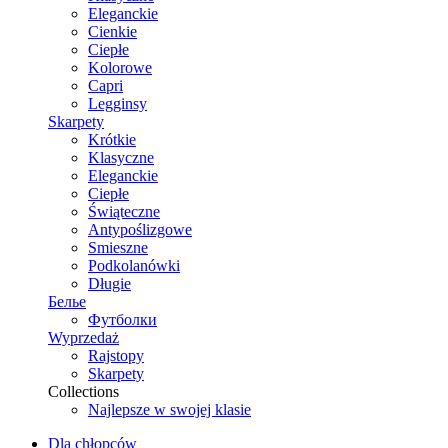
Eleganckie
Cienkie
Ciepłe
Kolorowe
Capri
Legginsy
Skarpety
Krótkie
Klasyczne
Eleganckie
Ciepłe
Świąteczne
Antypoślizgowe
Smieszne
Podkolanówki
Długie
Белье
Футболки
Wyprzedaż
Rajstopy
Skarpety
Collections
Najlepsze w swojej klasie
Dla chłopców