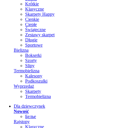
Krótkie
Klasyczne
Skarpety Happy
Cienkie
Ciepłe
Świąteczne
Zestawy skarpet
Długie
Sportowe
Bielizna
Bokserki
Szorty
Slipy
Termobielizna
Kalesony
Podkoszulki
Wyprzedaż
Skarpety
Termobielizna
Dla dziewczynek
Nowość
Белье
Rajstopy
Klasyczne