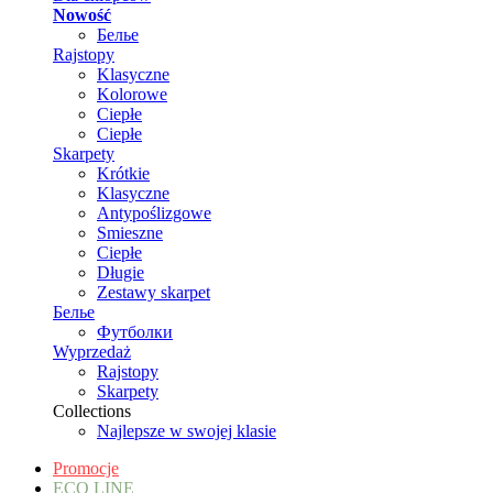
Nowość
Белье
Rajstopy
Klasyczne
Kolorowe
Ciepłe
Ciepłe
Skarpety
Krótkie
Klasyczne
Antypoślizgowe
Smieszne
Ciepłe
Długie
Zestawy skarpet
Белье
Футболки
Wyprzedaż
Rajstopy
Skarpety
Collections
Najlepsze w swojej klasie
Promocje
ECO LINE