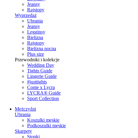
Jeansy
Rajstopy
Wyprzedaż
Ubrania
Jeansy
Legginsy
Bielizna
Rajstopy
Bielizna nocna
Plus size
Przewodniki i kolekcje
Wedding Day
Tights Guide
Lingerie Guide
#justtights
Conte x Lycra
LYCRA® Guide
Sport Сollection
Mężczyźni
Ubrania
Koszulki męskie
Podkoszulki męskie
Skarpety
Stopki