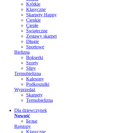
Krótkie
Klasyczne
Skarpety Happy
Cienkie
Ciepłe
Świąteczne
Zestawy skarpet
Długie
Sportowe
Bielizna
Bokserki
Szorty
Slipy
Termobielizna
Kalesony
Podkoszulki
Wyprzedaż
Skarpety
Termobielizna
Dla dziewczynek
Nowość
Белье
Rajstopy
Klasyczne