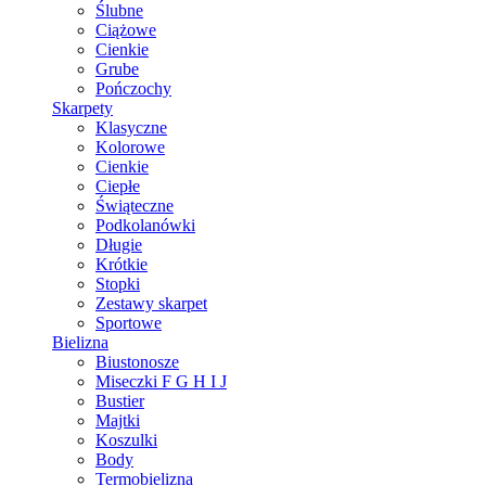
Ślubne
Ciążowe
Cienkie
Grube
Pończochy
Skarpety
Klasyczne
Kolorowe
Cienkie
Ciepłe
Świąteczne
Podkolanówki
Długie
Krótkie
Stopki
Zestawy skarpet
Sportowe
Bielizna
Biustonosze
Miseczki F G H I J
Bustier
Majtki
Koszulki
Body
Termobielizna