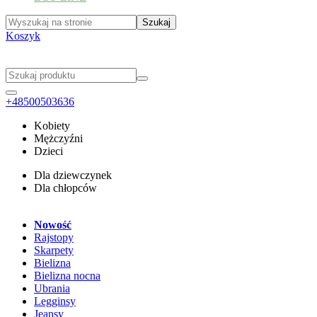
Koszyk
+48500503636
Kobiety
Mężczyźni
Dzieci
Dla dziewczynek
Dla chłopców
Nowość
Rajstopy
Skarpety
Bielizna
Bielizna nocna
Ubrania
Legginsy
Jeansy