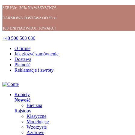
SERP30: -30% NA WSZYSTKO*
DARMOWA DOSTAWA OD 50 zł
100 DNI NA ZWROT TOWARU!
+48 500 503 636
O firmie
Jak złożyć zamówienie
Dostawa
Płatność
Reklamacje i zwroty
Kobiety
Nowość
Bielizna
Rajstopy
Klasyczne
Modelujące
Wzorzyste
Ażurowe