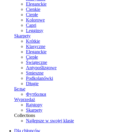
Eleganckie
Cienkie
Ciepłe
Kolorowe
Capri
Legginsy
Skarpety
Krótkie
Klasyczne
Eleganckie
Ciepłe
Świąteczne
Antypoślizgowe
Smieszne
Podkolanówki
Długie
Белье
Футболки
Wyprzedaż
Rajstopy
Skarpety
Collections
Najlepsze w swojej klasie
Dla chłopców