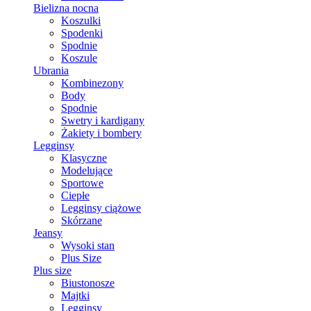
Bielizna nocna
Koszulki
Spodenki
Spodnie
Koszule
Ubrania
Kombinezony
Body
Spodnie
Swetry i kardigany
Żakiety i bombery
Legginsy
Klasyczne
Modelujące
Sportowe
Ciepłe
Legginsy ciążowe
Skórzane
Jeansy
Wysoki stan
Plus Size
Plus size
Biustonosze
Majtki
Legginsy