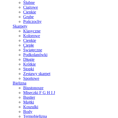
Ślubne
Ciążowe
Cienkie
Grube
Pończochy
Skarpety
Klasyczne
Kolorowe
Cienkie
Ciepłe
Świąteczne
Podkolanówki
Długie
Krótkie
Stopki
Zestawy skarpet
Sportowe
Bielizna
Biustonosze
Miseczki F G H I J
Bustier
Majtki
Koszulki
Body
Termobielizna