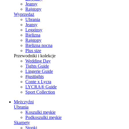
Jeansy
Rajstopy
Wyprzedaż
Ubrania
Jeansy
Legginsy
Bielizna
Rajstopy
Bielizna nocna
Plus size
Przewodniki i kolekcje
Wedding Day
Tights Guide
Lingerie Guide
#justtights
Conte x Lycra
LYCRA® Guide
Sport Сollection
Mężczyźni
Ubrania
Koszulki męskie
Podkoszulki męskie
Skarpety
Stopki