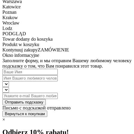
Warszawa
Katowice
Poznan
Krakow
Wroclaw
Lodz
PODGLĄD
Towar dodany do koszyka
Produkt w koszyku
Kontynuuj zakupy
ZAMÓWIENIE
Okno informacyjne
Заполните форму, и мы отправим Вашему любимому человеку
подсказку о том, что Вам понравился этот товар.
Отправить подсказку
Письмо с подсказкой отправлено
Вернуться к покупкам
×
Odbierz 10% rabatu!