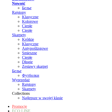
Nowość
Белье
Rajstopy
Klasyczne
Kolorowe
Ciepłe
Ciepłe
Skarpety
Krótkie
Klasyczne
Antypoślizgowe
Smieszne
Ciepłe
Długie
Zestawy skarpet
Белье
Футболки
Wyprzedaż
Rajstopy
Skarpety
Collections
Najlepsze w swojej klasie
Promocje
ECO LINE