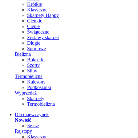
Krótkie
Klasyczne
Skarpety Happy
Cienkie
Ciepłe
Świąteczne
Zestawy skarpet
Długie
Sportowe
Bielizna
Bokserki
Szorty
Slipy
Termobielizna
Kalesony
Podkoszulki
Wyprzedaż
Skarpety
Termobielizna
Dla dziewczynek
Nowość
Белье
Rajstopy
Klasyczne