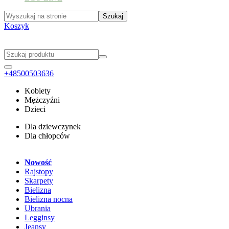
Koszyk
+48500503636
Kobiety
Mężczyźni
Dzieci
Dla dziewczynek
Dla chłopców
Nowość
Rajstopy
Skarpety
Bielizna
Bielizna nocna
Ubrania
Legginsy
Jeansy