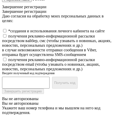
Завершение регистрации
Завершение регистрации
Даю согласия на обработку моих персональных данных в
целях:
*создания и использования личного кабинета на сайте
получения рекламно-информационной рассылки
посредством вайбер, смс (чтобы узнавать о новинках, акциях,
новостях, персональных предложениях и др.)
в случае невозможности отправки сообщения в Viber,
отправка будет осуществлена SMS-сообщением
получения рекламно-информационной рассылки
посредством email (чтобы узнавать о новинках, акциях,
новостях, персональных предложениях и др.)
Введите полученный код подтверждения
Получить код
Завершить регистрацию
Вы не авторизованы
Вы не авторизованы
Укажите ваш номер телефона и мы вышлем на него код
подтверждения.