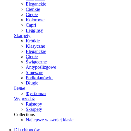
Eleganckie
Cienkie
Ciepłe
Kolorowe
Capri
Legginsy
Skarpety
Krótkie
Klasyczne
Eleganckie
Ciepłe
Świąteczne
Antypoślizgowe
Smieszne
Podkolanówki
Długie
Белье
Футболки
Wyprzedaż
Rajstopy
Skarpety
Collections
Najlepsze w swojej klasie
Dla chłopców