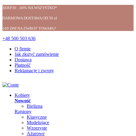
SERP30: -30% NA WSZYSTKO*
DARMOWA DOSTAWA OD 50 zł
100 DNI NA ZWROT TOWARU!
+48 500 503 636
O firmie
Jak złożyć zamówienie
Dostawa
Płatność
Reklamacje i zwroty
Kobiety
Nowość
Bielizna
Rajstopy
Klasyczne
Modelujące
Wzorzyste
Ażurowe