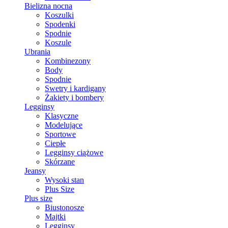
Bielizna nocna
Koszulki
Spodenki
Spodnie
Koszule
Ubrania
Kombinezony
Body
Spodnie
Swetry i kardigany
Żakiety i bombery
Legginsy
Klasyczne
Modelujące
Sportowe
Ciepłe
Legginsy ciążowe
Skórzane
Jeansy
Wysoki stan
Plus Size
Plus size
Biustonosze
Majtki
Legginsy