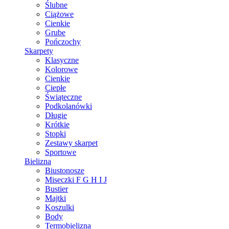
Ślubne
Ciążowe
Cienkie
Grube
Pończochy
Skarpety
Klasyczne
Kolorowe
Cienkie
Ciepłe
Świąteczne
Podkolanówki
Długie
Krótkie
Stopki
Zestawy skarpet
Sportowe
Bielizna
Biustonosze
Miseczki F G H I J
Bustier
Majtki
Koszulki
Body
Termobielizna