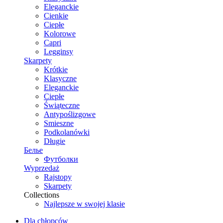
Eleganckie
Cienkie
Ciepłe
Kolorowe
Capri
Legginsy
Skarpety
Krótkie
Klasyczne
Eleganckie
Ciepłe
Świąteczne
Antypoślizgowe
Smieszne
Podkolanówki
Długie
Белье
Футболки
Wyprzedaż
Rajstopy
Skarpety
Collections
Najlepsze w swojej klasie
Dla chłopców