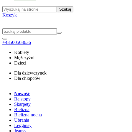
Koszyk
+48500503636
Kobiety
Mężczyźni
Dzieci
Dla dziewczynek
Dla chłopców
Nowość
Rajstopy
Skarpety
Bielizna
Bielizna nocna
Ubrania
Legginsy
Jeansy