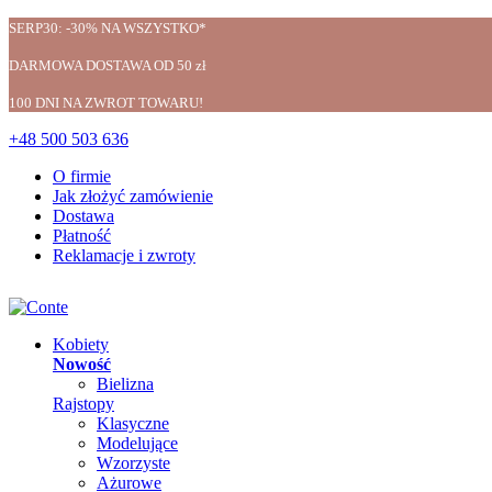
SERP30: -30% NA WSZYSTKO*
DARMOWA DOSTAWA OD 50 zł
100 DNI NA ZWROT TOWARU!
+48 500 503 636
O firmie
Jak złożyć zamówienie
Dostawa
Płatność
Reklamacje i zwroty
Kobiety
Nowość
Bielizna
Rajstopy
Klasyczne
Modelujące
Wzorzyste
Ażurowe