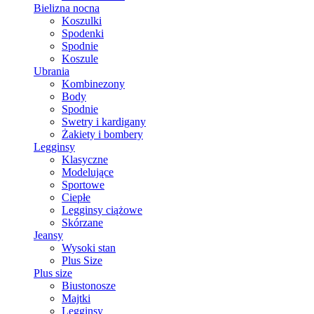
Bielizna nocna
Koszulki
Spodenki
Spodnie
Koszule
Ubrania
Kombinezony
Body
Spodnie
Swetry i kardigany
Żakiety i bombery
Legginsy
Klasyczne
Modelujące
Sportowe
Ciepłe
Legginsy ciążowe
Skórzane
Jeansy
Wysoki stan
Plus Size
Plus size
Biustonosze
Majtki
Legginsy