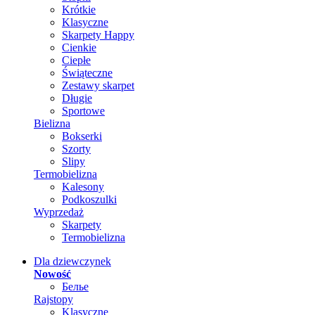
Krótkie
Klasyczne
Skarpety Happy
Cienkie
Ciepłe
Świąteczne
Zestawy skarpet
Długie
Sportowe
Bielizna
Bokserki
Szorty
Slipy
Termobielizna
Kalesony
Podkoszulki
Wyprzedaż
Skarpety
Termobielizna
Dla dziewczynek
Nowość
Белье
Rajstopy
Klasyczne