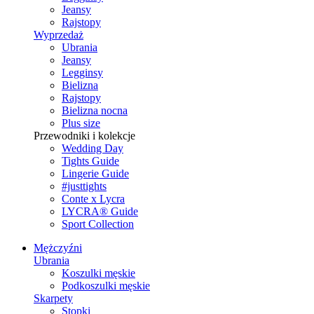
Jeansy
Rajstopy
Wyprzedaż
Ubrania
Jeansy
Legginsy
Bielizna
Rajstopy
Bielizna nocna
Plus size
Przewodniki i kolekcje
Wedding Day
Tights Guide
Lingerie Guide
#justtights
Conte x Lycra
LYCRA® Guide
Sport Сollection
Mężczyźni
Ubrania
Koszulki męskie
Podkoszulki męskie
Skarpety
Stopki