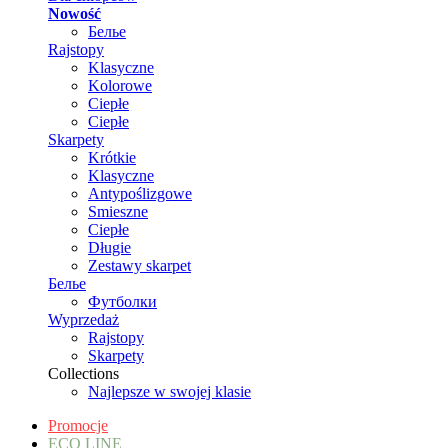
Nowość
Белье
Rajstopy
Klasyczne
Kolorowe
Ciepłe
Ciepłe
Skarpety
Krótkie
Klasyczne
Antypoślizgowe
Smieszne
Ciepłe
Długie
Zestawy skarpet
Белье
Футболки
Wyprzedaż
Rajstopy
Skarpety
Collections
Najlepsze w swojej klasie
Promocje
ECO LINE