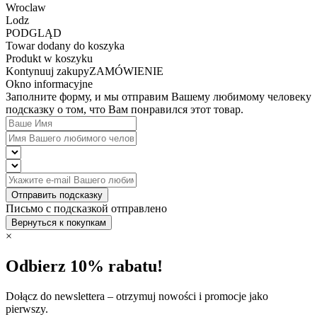
Wroclaw
Lodz
PODGLĄD
Towar dodany do koszyka
Produkt w koszyku
Kontynuuj zakupy
ZAMÓWIENIE
Okno informacyjne
Заполните форму, и мы отправим Вашему любимому человеку
подсказку о том, что Вам понравился этот товар.
Отправить подсказку
Письмо с подсказкой отправлено
Вернуться к покупкам
×
Odbierz 10% rabatu!
Dołącz do newslettera – otrzymuj nowości i promocje jako
pierwszy.