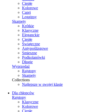
Ciepłe
Kolorowe
Capri
Legginsy
Skarpety
Krótkie
Klasyczne
Eleganckie
Ciepłe
Świąteczne
Antypoślizgowe
Smieszne
Podkolanówki
Długie
Wyprzedaż
Rajstopy
Skarpety
Collections
Najlepsze w swojej klasie
Dla chłopców
Rajstopy
Klasyczne
Kolorowe
Ciepłe