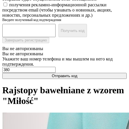
получения рекламно-информационной рассылки
посредством email (чтобы узнавать о новинках, акциях,
новостях, персональных предложениях и др.)
Введите полученный код подтверждения
Получить код
Завершить регистрацию
Вы не авторизованы
Вы не авторизованы
Укажите ваш номер телефона и мы вышлем на него код
подтверждения.
Отправить код
Rajstopy bawełniane z wzorem
"Miłość"