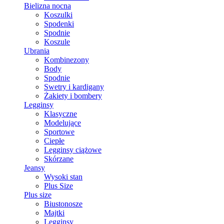
Bielizna nocna
Koszulki
Spodenki
Spodnie
Koszule
Ubrania
Kombinezony
Body
Spodnie
Swetry i kardigany
Żakiety i bombery
Legginsy
Klasyczne
Modelujące
Sportowe
Ciepłe
Legginsy ciążowe
Skórzane
Jeansy
Wysoki stan
Plus Size
Plus size
Biustonosze
Majtki
Legginsy