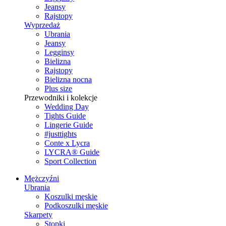
Jeansy
Rajstopy
Wyprzedaż
Ubrania
Jeansy
Legginsy
Bielizna
Rajstopy
Bielizna nocna
Plus size
Przewodniki i kolekcje
Wedding Day
Tights Guide
Lingerie Guide
#justtights
Conte x Lycra
LYCRA® Guide
Sport Сollection
Mężczyźni
Ubrania
Koszulki męskie
Podkoszulki męskie
Skarpety
Stopki