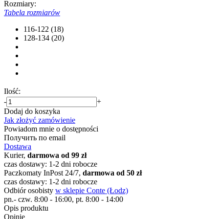
Rozmiary:
Tabela rozmiarów
116-122 (18)
128-134 (20)
Ilość:
-
+
Dodaj do koszyka
Jak złożyć zamówienie
Powiadom mnie o dostępności
Получить по email
Dostawa
Kurier,
darmowa od 99 zł
czas dostawy: 1-2 dni robocze
Paczkomaty InPost 24/7,
darmowa od 50 zł
czas dostawy: 1-2 dni robocze
Odbiór osobisty
w sklepie Conte (Łodz)
pn.- czw. 8:00 - 16:00, pt. 8:00 - 14:00
Opis produktu
Opinie