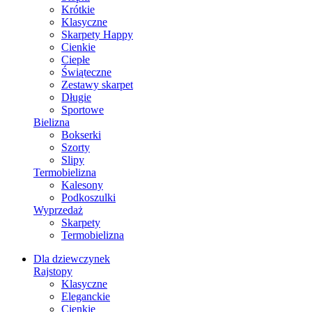
Krótkie
Klasyczne
Skarpety Happy
Cienkie
Ciepłe
Świąteczne
Zestawy skarpet
Długie
Sportowe
Bielizna
Bokserki
Szorty
Slipy
Termobielizna
Kalesony
Podkoszulki
Wyprzedaż
Skarpety
Termobielizna
Dla dziewczynek
Rajstopy
Klasyczne
Eleganckie
Cienkie