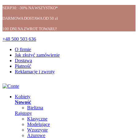
SERP30: -30% NA WSZYSTKO*
DARMOWA DOSTAWA OD 50 zł
100 DNI NA ZWROT TOWARU!
+48 500 503 636
O firmie
Jak złożyć zamówienie
Dostawa
Płatność
Reklamacje i zwroty
Kobiety
Nowość
Bielizna
Rajstopy
Klasyczne
Modelujące
Wzorzyste
Ażurowe