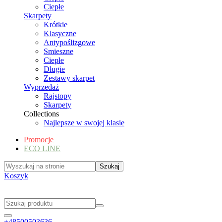
Ciepłe
Skarpety
Krótkie
Klasyczne
Antypoślizgowe
Smieszne
Ciepłe
Długie
Zestawy skarpet
Wyprzedaż
Rajstopy
Skarpety
Collections
Najlepsze w swojej klasie
Promocje
ECO LINE
Koszyk
+48500503636