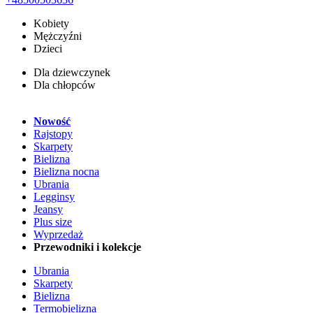
Kobiety
Mężczyźni
Dzieci
Dla dziewczynek
Dla chłopców
Nowość
Rajstopy
Skarpety
Bielizna
Bielizna nocna
Ubrania
Legginsy
Jeansy
Plus size
Wyprzedaż
Przewodniki i kolekcje
Ubrania
Skarpety
Bielizna
Termobielizna