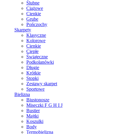
Ślubne
Ciążowe
Cienkie
Grube
Pończochy
Skarpety
Klasyczne
Kolorowe
Cienkie
Ciepłe
Świąteczne
Podkolanówki
Długie
Krótkie
Stopki
Zestawy skarpet
Sportowe
Bielizna
Biustonosze
Miseczki F G H I J
Bustier
Majtki
Koszulki
Body
Termobielizna