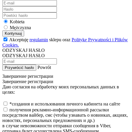
Kobieta
Mężczyzna
Kontynuuj
Akceptuję
regulamin
sklepu oraz
Politykę Prywatności i Plików
Cookies.
ODZYSKAJ HASŁO
ODZYSKAJ HASŁO
Powrót
Przywrócić hasło
Завершение регистрации
Завершение регистрации
Даю согласия на обработку моих персональных данных в
целях:
*создания и использования личного кабинета на сайте
получения рекламно-информационной рассылки
посредством вайбер, смс (чтобы узнавать о новинках, акциях,
новостях, персональных предложениях и др.)
в случае невозможности отправки сообщения в Viber,
отправка будет осуществлена SMS-сообщением