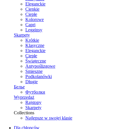
Eleganckie
Cienkie
Ciepłe
Kolorowe
Capri
Legginsy
Skarpety
Krótkie
Klasyczne
Eleganckie
Ciepłe
Świąteczne
Antypoślizgowe
Smieszne
Podkolanówki
Długie
Белье
Футболки
Wyprzedaż
Rajstopy
Skarpety
Collections
Najlepsze w swojej klasie
Dla chłopców