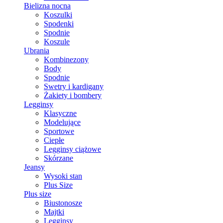
Bielizna nocna
Koszulki
Spodenki
Spodnie
Koszule
Ubrania
Kombinezony
Body
Spodnie
Swetry i kardigany
Żakiety i bombery
Legginsy
Klasyczne
Modelujące
Sportowe
Ciepłe
Legginsy ciążowe
Skórzane
Jeansy
Wysoki stan
Plus Size
Plus size
Biustonosze
Majtki
Legginsy