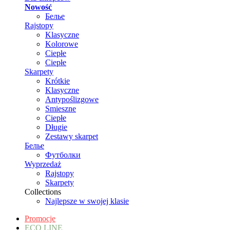
Nowość
Белье
Rajstopy
Klasyczne
Kolorowe
Ciepłe
Ciepłe
Skarpety
Krótkie
Klasyczne
Antypoślizgowe
Smieszne
Ciepłe
Długie
Zestawy skarpet
Белье
Футболки
Wyprzedaż
Rajstopy
Skarpety
Collections
Najlepsze w swojej klasie
Promocje
ECO LINE