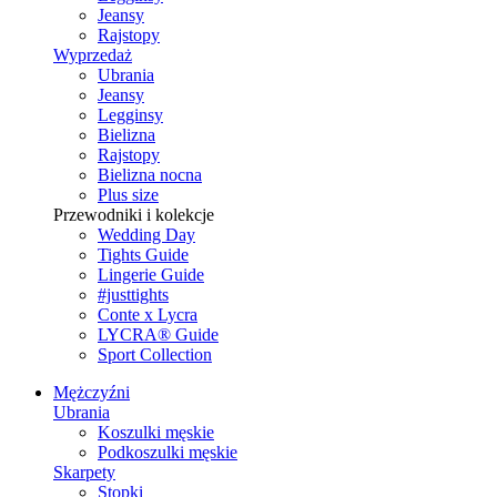
Jeansy
Rajstopy
Wyprzedaż
Ubrania
Jeansy
Legginsy
Bielizna
Rajstopy
Bielizna nocna
Plus size
Przewodniki i kolekcje
Wedding Day
Tights Guide
Lingerie Guide
#justtights
Conte x Lycra
LYCRA® Guide
Sport Сollection
Mężczyźni
Ubrania
Koszulki męskie
Podkoszulki męskie
Skarpety
Stopki