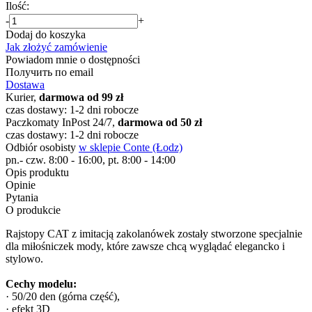
Ilość:
-
+
Dodaj do koszyka
Jak złożyć zamówienie
Powiadom mnie o dostępności
Получить по email
Dostawa
Kurier,
darmowa od 99 zł
czas dostawy: 1-2 dni robocze
Paczkomaty InPost 24/7,
darmowa od 50 zł
czas dostawy: 1-2 dni robocze
Odbiór osobisty
w sklepie Conte (Łodz)
pn.- czw. 8:00 - 16:00, pt. 8:00 - 14:00
Opis produktu
Opinie
Pytania
O produkcie
Rajstopy CAT z imitacją zakolanówek zostały stworzone specjalnie
dla miłośniczek mody, które zawsze chcą wyglądać elegancko i
stylowo.
Cechy modelu:
· 50/20 den (górna część),
· efekt 3D