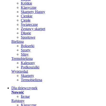
Krótkie
Klasyczne
Skarpety Happy
Cienkie
Ciepłe
Świąteczne
Zestawy skarpet
Długie
Sportowe
Bielizna
Bokserki
Szorty
Slipy
Termobielizna
Kalesony
Podkoszulki
Wyprzedaż
Skarpety
Termobielizna
Dla dziewczynek
Nowość
Белье
Rajstopy
Klasyczne