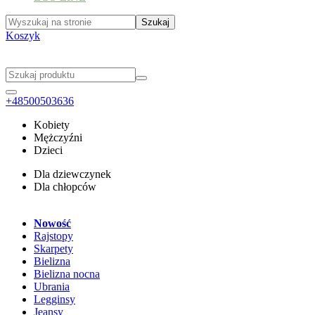
Koszyk
+48500503636
Kobiety
Mężczyźni
Dzieci
Dla dziewczynek
Dla chłopców
Nowość
Rajstopy
Skarpety
Bielizna
Bielizna nocna
Ubrania
Legginsy
Jeansy