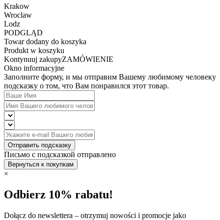
Krakow
Wroclaw
Lodz
PODGLĄD
Towar dodany do koszyka
Produkt w koszyku
Kontynuuj zakupy
ZAMÓWIENIE
Okno informacyjne
Заполните форму, и мы отправим Вашему любимому человеку
подсказку о том, что Вам понравился этот товар.
Отправить подсказку
Письмо с подсказкой отправлено
Вернуться к покупкам
×
Odbierz 10% rabatu!
Dołącz do newslettera – otrzymuj nowości i promocje jako