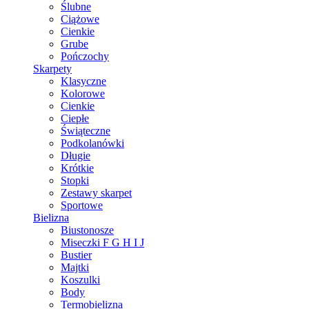
Ślubne
Ciążowe
Cienkie
Grube
Pończochy
Skarpety
Klasyczne
Kolorowe
Cienkie
Ciepłe
Świąteczne
Podkolanówki
Długie
Krótkie
Stopki
Zestawy skarpet
Sportowe
Bielizna
Biustonosze
Miseczki F G H I J
Bustier
Majtki
Koszulki
Body
Termobielizna