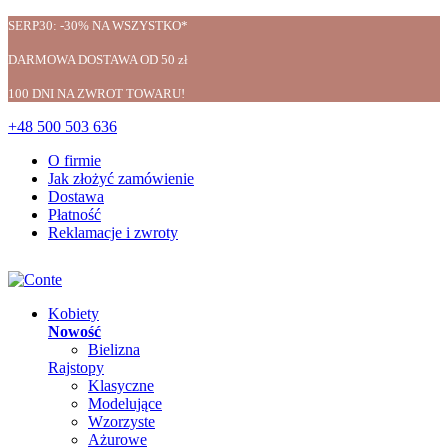
SERP30: -30% NA WSZYSTKO*
DARMOWA DOSTAWA OD 50 zł
100 DNI NA ZWROT TOWARU!
+48 500 503 636
O firmie
Jak złożyć zamówienie
Dostawa
Płatność
Reklamacje i zwroty
Kobiety
Nowość
Bielizna
Rajstopy
Klasyczne
Modelujące
Wzorzyste
Ażurowe