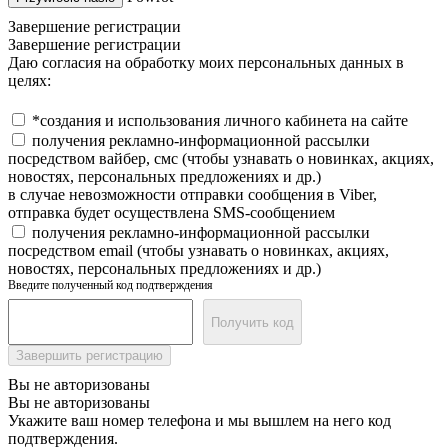
Завершение регистрации
Завершение регистрации
Даю согласия на обработку моих персональных данных в
целях:
*создания и использования личного кабинета на сайте
получения рекламно-информационной рассылки
посредством вайбер, смс (чтобы узнавать о новинках, акциях,
новостях, персональных предложениях и др.)
в случае невозможности отправки сообщения в Viber,
отправка будет осуществлена SMS-сообщением
получения рекламно-информационной рассылки
посредством email (чтобы узнавать о новинках, акциях,
новостях, персональных предложениях и др.)
Введите полученный код подтверждения
Получить код
Завершить регистрацию
Вы не авторизованы
Вы не авторизованы
Укажите ваш номер телефона и мы вышлем на него код
подтверждения.