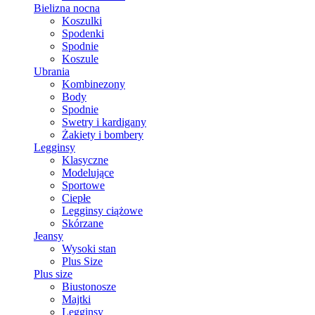
Bielizna nocna
Koszulki
Spodenki
Spodnie
Koszule
Ubrania
Kombinezony
Body
Spodnie
Swetry i kardigany
Żakiety i bombery
Legginsy
Klasyczne
Modelujące
Sportowe
Ciepłe
Legginsy ciążowe
Skórzane
Jeansy
Wysoki stan
Plus Size
Plus size
Biustonosze
Majtki
Legginsy