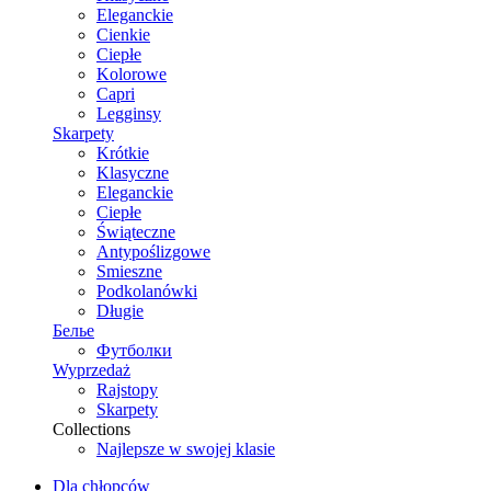
Eleganckie
Cienkie
Ciepłe
Kolorowe
Capri
Legginsy
Skarpety
Krótkie
Klasyczne
Eleganckie
Ciepłe
Świąteczne
Antypoślizgowe
Smieszne
Podkolanówki
Długie
Белье
Футболки
Wyprzedaż
Rajstopy
Skarpety
Collections
Najlepsze w swojej klasie
Dla chłopców