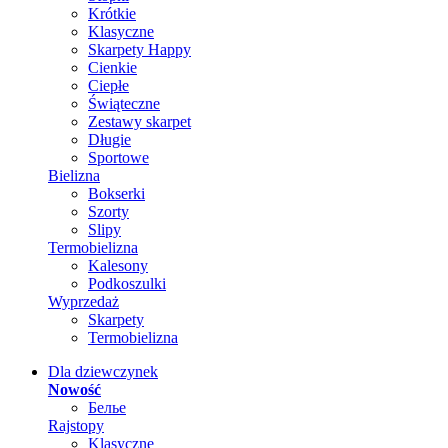
Krótkie
Klasyczne
Skarpety Happy
Cienkie
Ciepłe
Świąteczne
Zestawy skarpet
Długie
Sportowe
Bielizna
Bokserki
Szorty
Slipy
Termobielizna
Kalesony
Podkoszulki
Wyprzedaż
Skarpety
Termobielizna
Dla dziewczynek
Nowość
Белье
Rajstopy
Klasyczne