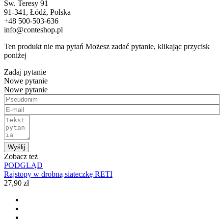
Św. Teresy 91
91-341, Łódź, Polska
+48 500-503-636
info@conteshop.pl
Ten produkt nie ma pytań Możesz zadać pytanie, klikając przycisk
poniżej
Zadaj pytanie
Nowe pytanie
Nowe pytanie
Wyślij
Zobacz też
PODGLĄD
Rajstopy w drobną siateczkę RETI
27,90 zł