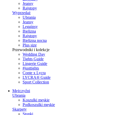
Jeansy
Rajstopy
Wyprzedaż
Ubrania
Jeansy
Legginsy
Bielizna
Rajstopy
Bielizna nocna
Plus size
Przewodniki i kolekcje
Wedding Day
Tights Guide
Lingerie Guide
#justtights
Conte x Lycra
LYCRA® Guide
Sport Сollection
Mężczyźni
Ubrania
Koszulki męskie
Podkoszulki męskie
Skarpety
Stopki