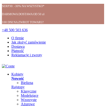
SERP30: -30% NA WSZYSTKO*
DARMOWA DOSTAWA OD 50 zł
100 DNI NA ZWROT TOWARU!
+48 500 503 636
O firmie
Jak złożyć zamówienie
Dostawa
Płatność
Reklamacje i zwroty
Kobiety
Nowość
Bielizna
Rajstopy
Klasyczne
Modelujące
Wzorzyste
Ażurowe