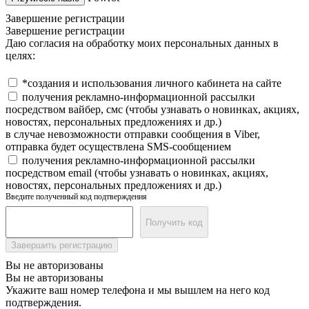
Завершение регистрации
Завершение регистрации
Даю согласия на обработку моих персональных данных в
целях:
*создания и использования личного кабинета на сайте
получения рекламно-информационной рассылки
посредством вайбер, смс (чтобы узнавать о новинках, акциях,
новостях, персональных предложениях и др.)
в случае невозможности отправки сообщения в Viber,
отправка будет осуществлена SMS-сообщением
получения рекламно-информационной рассылки
посредством email (чтобы узнавать о новинках, акциях,
новостях, персональных предложениях и др.)
Введите полученный код подтверждения
Получить код
Завершить регистрацию
Вы не авторизованы
Вы не авторизованы
Укажите ваш номер телефона и мы вышлем на него код
подтверждения.