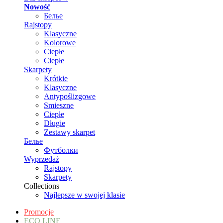
Nowość
Белье
Rajstopy
Klasyczne
Kolorowe
Ciepłe
Ciepłe
Skarpety
Krótkie
Klasyczne
Antypoślizgowe
Smieszne
Ciepłe
Długie
Zestawy skarpet
Белье
Футболки
Wyprzedaż
Rajstopy
Skarpety
Collections
Najlepsze w swojej klasie
Promocje
ECO LINE