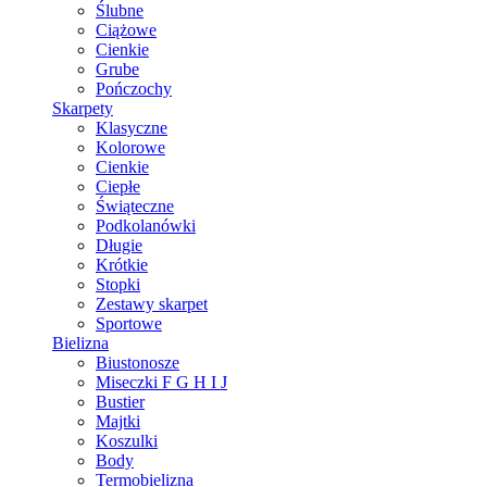
Ślubne
Ciążowe
Cienkie
Grube
Pończochy
Skarpety
Klasyczne
Kolorowe
Cienkie
Ciepłe
Świąteczne
Podkolanówki
Długie
Krótkie
Stopki
Zestawy skarpet
Sportowe
Bielizna
Biustonosze
Miseczki F G H I J
Bustier
Majtki
Koszulki
Body
Termobielizna