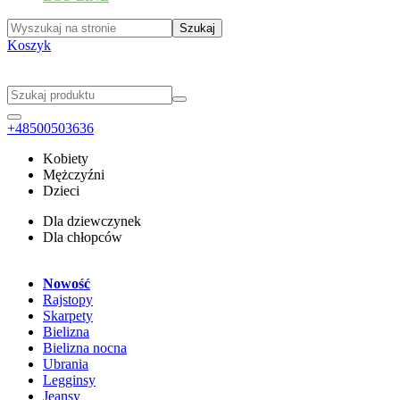
Koszyk
+48500503636
Kobiety
Mężczyźni
Dzieci
Dla dziewczynek
Dla chłopców
Nowość
Rajstopy
Skarpety
Bielizna
Bielizna nocna
Ubrania
Legginsy
Jeansy