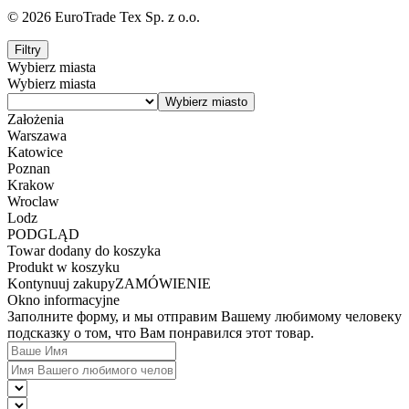
© 2026 EuroTrade Tex Sp. z o.o.
Filtry
Wybierz miasta
Wybierz miasta
Założenia
Warszawa
Katowice
Poznan
Krakow
Wroclaw
Lodz
PODGLĄD
Towar dodany do koszyka
Produkt w koszyku
Kontynuuj zakupy
ZAMÓWIENIE
Okno informacyjne
Заполните форму, и мы отправим Вашему любимому человеку
подсказку о том, что Вам понравился этот товар.