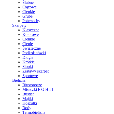
Ślubne
Ciążowe
Cienkie
Grube
Pończochy
Skarpety
Klasyczne
Kolorowe
Cienkie
Ciepłe
Świąteczne
Podkolanówki
Długie
Krótkie
Stopki
Zestawy skarpet
Sportowe
Bielizna
Biustonosze
Miseczki F G H I J
Bustier
Majtki
Koszulki
Body
Termobielizna