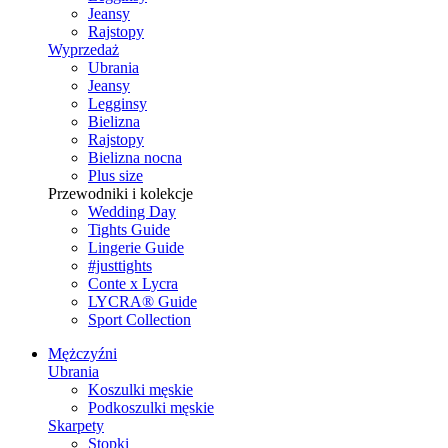
Jeansy
Rajstopy
Wyprzedaż
Ubrania
Jeansy
Legginsy
Bielizna
Rajstopy
Bielizna nocna
Plus size
Przewodniki i kolekcje
Wedding Day
Tights Guide
Lingerie Guide
#justtights
Conte x Lycra
LYCRA® Guide
Sport Сollection
Mężczyźni
Ubrania
Koszulki męskie
Podkoszulki męskie
Skarpety
Stopki