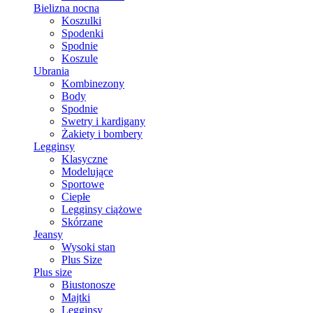
Bielizna nocna
Koszulki
Spodenki
Spodnie
Koszule
Ubrania
Kombinezony
Body
Spodnie
Swetry i kardigany
Żakiety i bombery
Legginsy
Klasyczne
Modelujące
Sportowe
Ciepłe
Legginsy ciążowe
Skórzane
Jeansy
Wysoki stan
Plus Size
Plus size
Biustonosze
Majtki
Legginsy