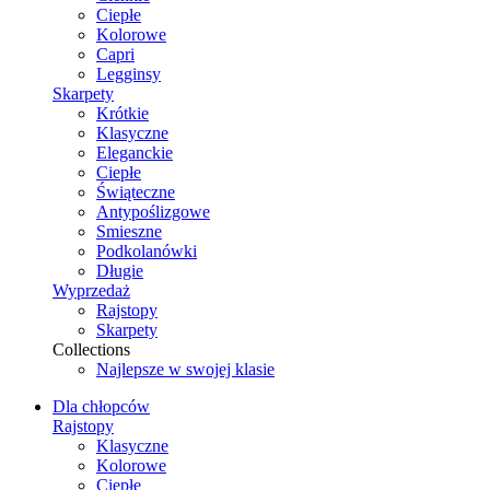
Ciepłe
Kolorowe
Capri
Legginsy
Skarpety
Krótkie
Klasyczne
Eleganckie
Ciepłe
Świąteczne
Antypoślizgowe
Smieszne
Podkolanówki
Długie
Wyprzedaż
Rajstopy
Skarpety
Collections
Najlepsze w swojej klasie
Dla chłopców
Rajstopy
Klasyczne
Kolorowe
Ciepłe