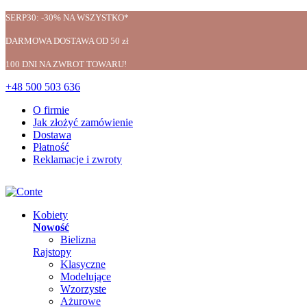
SERP30: -30% NA WSZYSTKO*
DARMOWA DOSTAWA OD 50 zł
100 DNI NA ZWROT TOWARU!
+48 500 503 636
O firmie
Jak złożyć zamówienie
Dostawa
Płatność
Reklamacje i zwroty
Kobiety
Nowość
Bielizna
Rajstopy
Klasyczne
Modelujące
Wzorzyste
Ażurowe