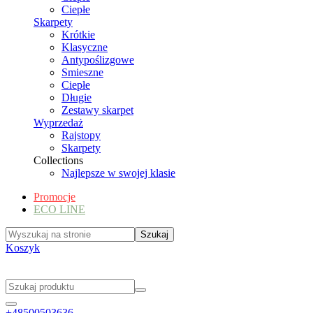
Ciepłe
Skarpety
Krótkie
Klasyczne
Antypoślizgowe
Smieszne
Ciepłe
Długie
Zestawy skarpet
Wyprzedaż
Rajstopy
Skarpety
Collections
Najlepsze w swojej klasie
Promocje
ECO LINE
Koszyk
+48500503636