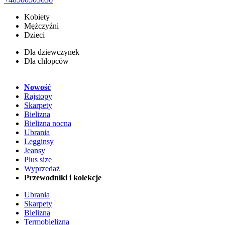
Kobiety
Mężczyźni
Dzieci
Dla dziewczynek
Dla chłopców
Nowość
Rajstopy
Skarpety
Bielizna
Bielizna nocna
Ubrania
Legginsy
Jeansy
Plus size
Wyprzedaż
Przewodniki i kolekcje
Ubrania
Skarpety
Bielizna
Termobielizna