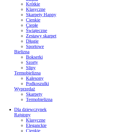
Krótkie
Klasyczne
Skarpety Happy
Cienkie
Ciepłe
Świąteczne
Zestawy skarpet
Długie
Sportowe
Bielizna
Bokserki
Szorty
Slipy
Termobielizna
Kalesony
Podkoszulki
Wyprzedaż
Skarpety
Termobielizna
Dla dziewczynek
Rajstopy
Klasyczne
Eleganckie
Cienkie