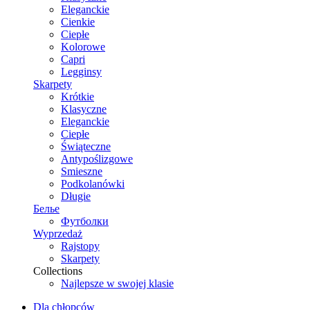
Eleganckie
Cienkie
Ciepłe
Kolorowe
Capri
Legginsy
Skarpety
Krótkie
Klasyczne
Eleganckie
Ciepłe
Świąteczne
Antypoślizgowe
Smieszne
Podkolanówki
Długie
Белье
Футболки
Wyprzedaż
Rajstopy
Skarpety
Collections
Najlepsze w swojej klasie
Dla chłopców