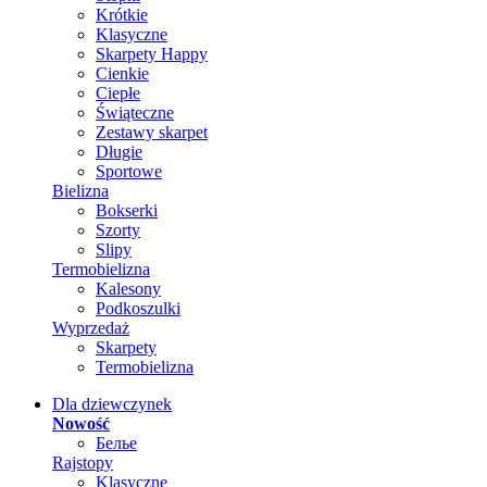
Krótkie
Klasyczne
Skarpety Happy
Cienkie
Ciepłe
Świąteczne
Zestawy skarpet
Długie
Sportowe
Bielizna
Bokserki
Szorty
Slipy
Termobielizna
Kalesony
Podkoszulki
Wyprzedaż
Skarpety
Termobielizna
Dla dziewczynek
Nowość
Белье
Rajstopy
Klasyczne