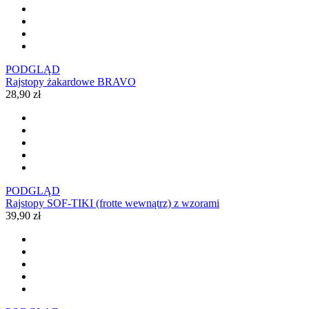
PODGLĄD
Rajstopy żakardowe BRAVO
28,90 zł
PODGLĄD
Rajstopy SOF-TIKI (frotte wewnątrz) z wzorami
39,90 zł