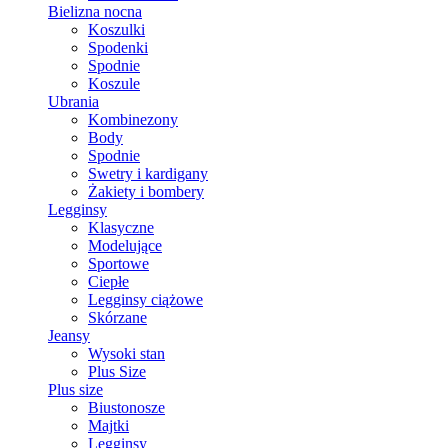
Bielizna nocna
Koszulki
Spodenki
Spodnie
Koszule
Ubrania
Kombinezony
Body
Spodnie
Swetry i kardigany
Żakiety i bombery
Legginsy
Klasyczne
Modelujące
Sportowe
Ciepłe
Legginsy ciążowe
Skórzane
Jeansy
Wysoki stan
Plus Size
Plus size
Biustonosze
Majtki
Legginsy