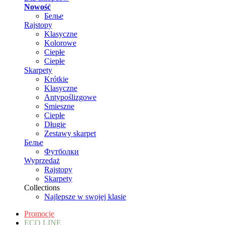
Nowość
Белье
Rajstopy
Klasyczne
Kolorowe
Ciepłe
Ciepłe
Skarpety
Krótkie
Klasyczne
Antypoślizgowe
Smieszne
Ciepłe
Długie
Zestawy skarpet
Белье
Футболки
Wyprzedaż
Rajstopy
Skarpety
Collections
Najlepsze w swojej klasie
Promocje
ECO LINE