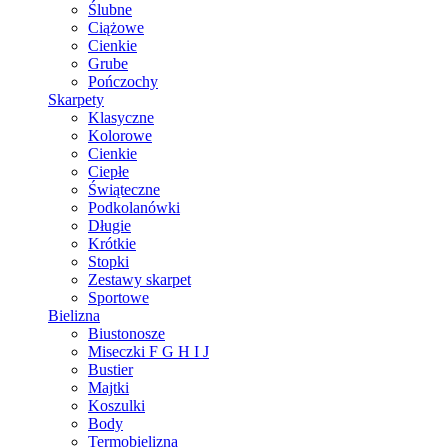
Ślubne
Ciążowe
Cienkie
Grube
Pończochy
Skarpety
Klasyczne
Kolorowe
Cienkie
Ciepłe
Świąteczne
Podkolanówki
Długie
Krótkie
Stopki
Zestawy skarpet
Sportowe
Bielizna
Biustonosze
Miseczki F G H I J
Bustier
Majtki
Koszulki
Body
Termobielizna