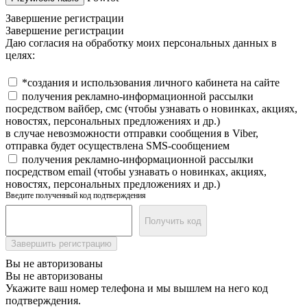
Завершение регистрации
Завершение регистрации
Даю согласия на обработку моих персональных данных в
целях:
*создания и использования личного кабинета на сайте
получения рекламно-информационной рассылки
посредством вайбер, смс (чтобы узнавать о новинках, акциях,
новостях, персональных предложениях и др.)
в случае невозможности отправки сообщения в Viber,
отправка будет осуществлена SMS-сообщением
получения рекламно-информационной рассылки
посредством email (чтобы узнавать о новинках, акциях,
новостях, персональных предложениях и др.)
Введите полученный код подтверждения
Получить код
Завершить регистрацию
Вы не авторизованы
Вы не авторизованы
Укажите ваш номер телефона и мы вышлем на него код
подтверждения.