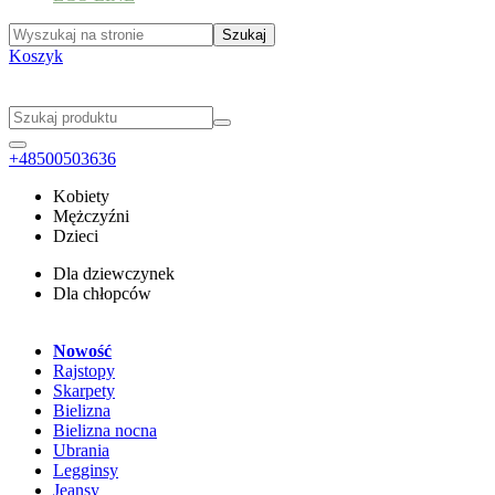
Koszyk
+48500503636
Kobiety
Mężczyźni
Dzieci
Dla dziewczynek
Dla chłopców
Nowość
Rajstopy
Skarpety
Bielizna
Bielizna nocna
Ubrania
Legginsy
Jeansy