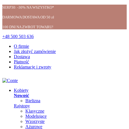
SERP30: -30% NA WSZYSTKO*
DARMOWA DOSTAWA OD 50 zł
100 DNI NA ZWROT TOWARU!
+48 500 503 636
O firmie
Jak złożyć zamówienie
Dostawa
Płatność
Reklamacje i zwroty
Kobiety
Nowość
Bielizna
Rajstopy
Klasyczne
Modelujące
Wzorzyste
Ażurowe