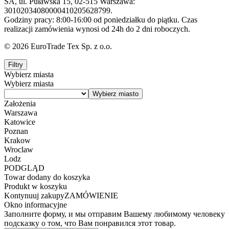
SA, ul. Puławska 15, 02-515 Warszawa:
30102034080000410205628799.
Godziny pracy: 8:00-16:00 od poniedziałku do piątku. Czas
realizacji zamówienia wynosi od 24h do 2 dni roboczych.
© 2026 EuroTrade Tex Sp. z o.o.
Filtry
Wybierz miasta
Wybierz miasta
Założenia
Warszawa
Katowice
Poznan
Krakow
Wroclaw
Lodz
PODGLĄD
Towar dodany do koszyka
Produkt w koszyku
Kontynuuj zakupy
ZAMÓWIENIE
Okno informacyjne
Заполните форму, и мы отправим Вашему любимому человеку
подсказку о том, что Вам понравился этот товар.