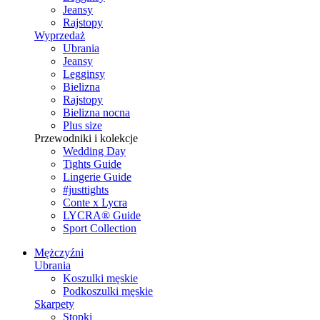
Jeansy
Rajstopy
Wyprzedaż
Ubrania
Jeansy
Legginsy
Bielizna
Rajstopy
Bielizna nocna
Plus size
Przewodniki i kolekcje
Wedding Day
Tights Guide
Lingerie Guide
#justtights
Conte x Lycra
LYCRA® Guide
Sport Сollection
Mężczyźni
Ubrania
Koszulki męskie
Podkoszulki męskie
Skarpety
Stopki