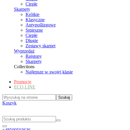
Ciepłe
Skarpety
Krótkie
Klasyczne
Antypoślizgowe
Smieszne
Ciepłe
Długie
Zestawy skarpet
Wyprzedaż
Rajstopy
Skarpety
Collections
Najlepsze w swojej klasie
Promocje
ECO LINE
Koszyk
+48500503636