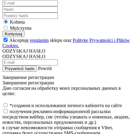
Kobieta
Mężczyzna
Kontynuuj
Akceptuję
regulamin
sklepu oraz
Politykę Prywatności i Plików
Cookies.
ODZYSKAJ HASŁO
ODZYSKAJ HASŁO
Powrót
Przywrócić hasło
Завершение регистрации
Завершение регистрации
Даю согласия на обработку моих персональных данных в
целях:
*создания и использования личного кабинета на сайте
получения рекламно-информационной рассылки
посредством вайбер, смс (чтобы узнавать о новинках, акциях,
новостях, персональных предложениях и др.)
в случае невозможности отправки сообщения в Viber,
отправка будет осуществлена SMS-сообщением