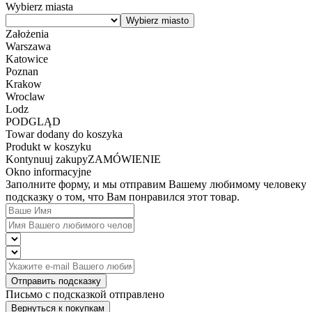
Wybierz miasta
Założenia
Warszawa
Katowice
Poznan
Krakow
Wroclaw
Lodz
PODGLĄD
Towar dodany do koszyka
Produkt w koszyku
Kontynuuj zakupy
ZAMÓWIENIE
Okno informacyjne
Заполните форму, и мы отправим Вашему любимому человеку
подсказку о том, что Вам понравился этот товар.
Отправить подсказку
Письмо с подсказкой отправлено
Вернуться к покупкам