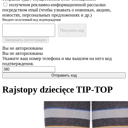
получения рекламно-информационной рассылки
посредством email (чтобы узнавать о новинках, акциях,
новостях, персональных предложениях и др.)
Введите полученный код подтверждения
Получить код
Завершить регистрацию
Вы не авторизованы
Вы не авторизованы
Укажите ваш номер телефона и мы вышлем на него код
подтверждения.
Отправить код
Rajstopy dziecięce TIP-TOP