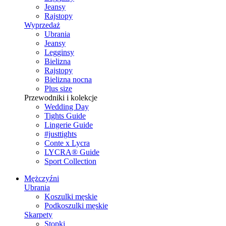
Jeansy
Rajstopy
Wyprzedaż
Ubrania
Jeansy
Legginsy
Bielizna
Rajstopy
Bielizna nocna
Plus size
Przewodniki i kolekcje
Wedding Day
Tights Guide
Lingerie Guide
#justtights
Conte x Lycra
LYCRA® Guide
Sport Сollection
Mężczyźni
Ubrania
Koszulki męskie
Podkoszulki męskie
Skarpety
Stopki