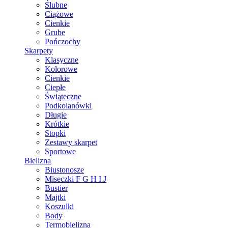
Ślubne
Ciążowe
Cienkie
Grube
Pończochy
Skarpety
Klasyczne
Kolorowe
Cienkie
Ciepłe
Świąteczne
Podkolanówki
Długie
Krótkie
Stopki
Zestawy skarpet
Sportowe
Bielizna
Biustonosze
Miseczki F G H I J
Bustier
Majtki
Koszulki
Body
Termobielizna