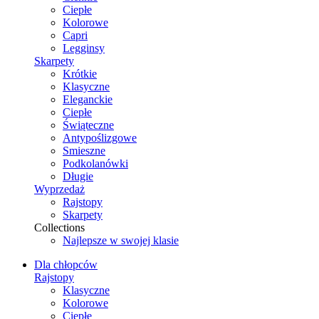
Ciepłe
Kolorowe
Capri
Legginsy
Skarpety
Krótkie
Klasyczne
Eleganckie
Ciepłe
Świąteczne
Antypoślizgowe
Smieszne
Podkolanówki
Długie
Wyprzedaż
Rajstopy
Skarpety
Collections
Najlepsze w swojej klasie
Dla chłopców
Rajstopy
Klasyczne
Kolorowe
Ciepłe