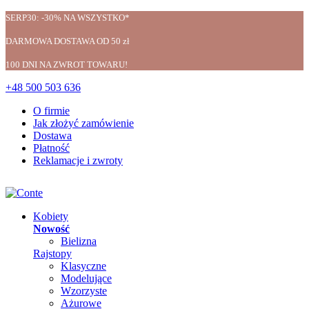
SERP30: -30% NA WSZYSTKO*
DARMOWA DOSTAWA OD 50 zł
100 DNI NA ZWROT TOWARU!
+48 500 503 636
O firmie
Jak złożyć zamówienie
Dostawa
Płatność
Reklamacje i zwroty
Kobiety
Nowość
Bielizna
Rajstopy
Klasyczne
Modelujące
Wzorzyste
Ażurowe