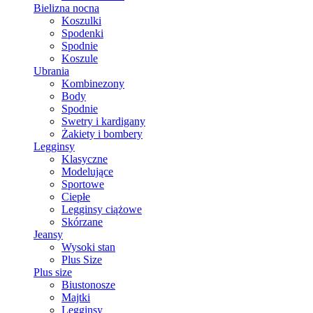
Bielizna nocna
Koszulki
Spodenki
Spodnie
Koszule
Ubrania
Kombinezony
Body
Spodnie
Swetry i kardigany
Żakiety i bombery
Legginsy
Klasyczne
Modelujące
Sportowe
Ciepłe
Legginsy ciążowe
Skórzane
Jeansy
Wysoki stan
Plus Size
Plus size
Biustonosze
Majtki
Legginsy