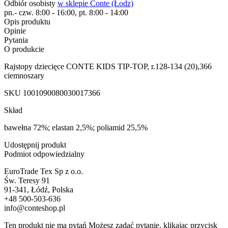
Odbiór osobisty
w sklepie Conte (Łodz)
pn.- czw. 8:00 - 16:00, pt. 8:00 - 14:00
Opis produktu
Opinie
Pytania
O produkcie
Rajstopy dziecięce CONTE KIDS TIP-TOP, r.128-134 (20),366
ciemnoszary
SKU
1001090080030017366
Skład
bawełna 72%; elastan 2,5%; poliamid 25,5%
Udostępnij produkt
Podmiot odpowiedzialny
EuroTrade Tex Sp z o.o.
Św. Teresy 91
91-341, Łódź, Polska
+48 500-503-636
info@conteshop.pl
Ten produkt nie ma pytań Możesz zadać pytanie, klikając przycisk