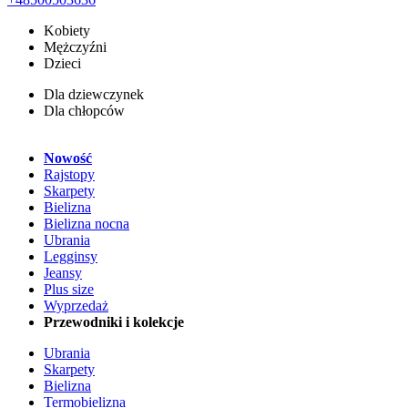
Kobiety
Mężczyźni
Dzieci
Dla dziewczynek
Dla chłopców
Nowość
Rajstopy
Skarpety
Bielizna
Bielizna nocna
Ubrania
Legginsy
Jeansy
Plus size
Wyprzedaż
Przewodniki i kolekcje
Ubrania
Skarpety
Bielizna
Termobielizna