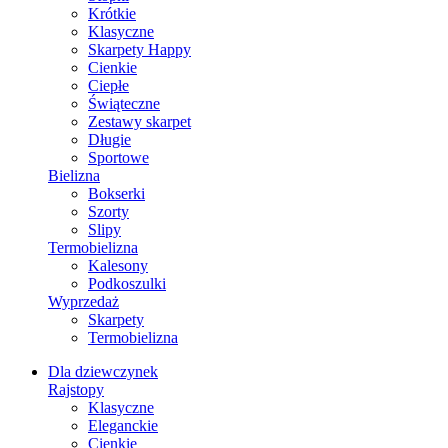
Krótkie
Klasyczne
Skarpety Happy
Cienkie
Ciepłe
Świąteczne
Zestawy skarpet
Długie
Sportowe
Bielizna
Bokserki
Szorty
Slipy
Termobielizna
Kalesony
Podkoszulki
Wyprzedaż
Skarpety
Termobielizna
Dla dziewczynek
Rajstopy
Klasyczne
Eleganckie
Cienkie