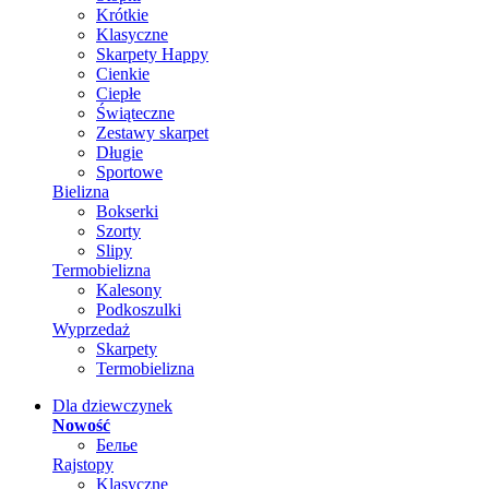
Krótkie
Klasyczne
Skarpety Happy
Cienkie
Ciepłe
Świąteczne
Zestawy skarpet
Długie
Sportowe
Bielizna
Bokserki
Szorty
Slipy
Termobielizna
Kalesony
Podkoszulki
Wyprzedaż
Skarpety
Termobielizna
Dla dziewczynek
Nowość
Белье
Rajstopy
Klasyczne