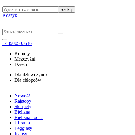
Koszyk
+48500503636
Kobiety
Mężczyźni
Dzieci
Dla dziewczynek
Dla chłopców
Nowość
Rajstopy
Skarpety
Bielizna
Bielizna nocna
Ubrania
Legginsy
Jeansy