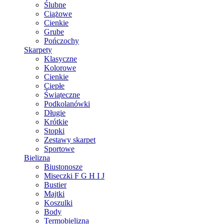
Ślubne
Ciążowe
Cienkie
Grube
Pończochy
Skarpety
Klasyczne
Kolorowe
Cienkie
Ciepłe
Świąteczne
Podkolanówki
Długie
Krótkie
Stopki
Zestawy skarpet
Sportowe
Bielizna
Biustonosze
Miseczki F G H I J
Bustier
Majtki
Koszulki
Body
Termobielizna