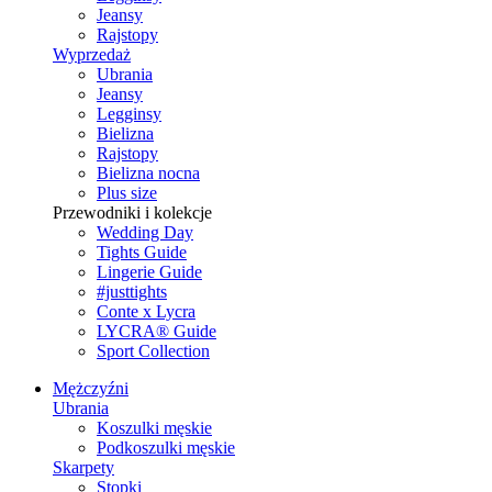
Jeansy
Rajstopy
Wyprzedaż
Ubrania
Jeansy
Legginsy
Bielizna
Rajstopy
Bielizna nocna
Plus size
Przewodniki i kolekcje
Wedding Day
Tights Guide
Lingerie Guide
#justtights
Conte x Lycra
LYCRA® Guide
Sport Сollection
Mężczyźni
Ubrania
Koszulki męskie
Podkoszulki męskie
Skarpety
Stopki