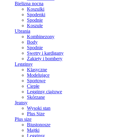
Bielizna nocna
Koszulki
Spodenki
Spodnie
Koszule
Ubrania
Kombinezony
Body
Spodnie
Swetry i kardigany
Żakiety i bombery
Legginsy
Klasyczne
Modelujące
Sportowe
Ciepłe
Legginsy ciążowe
Skórzane
Jeansy
Wysoki stan
Plus Size
Plus size
Biustonosze
Majtki
Legginsy