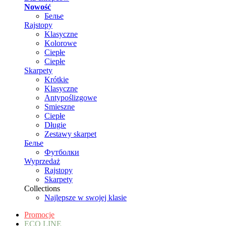
Nowość
Белье
Rajstopy
Klasyczne
Kolorowe
Ciepłe
Ciepłe
Skarpety
Krótkie
Klasyczne
Antypoślizgowe
Smieszne
Ciepłe
Długie
Zestawy skarpet
Белье
Футболки
Wyprzedaż
Rajstopy
Skarpety
Collections
Najlepsze w swojej klasie
Promocje
ECO LINE