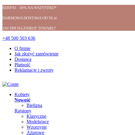
SERP30: -30% NA WSZYSTKO*
DARMOWA DOSTAWA OD 50 zł
100 DNI NA ZWROT TOWARU!
+48 500 503 636
O firmie
Jak złożyć zamówienie
Dostawa
Płatność
Reklamacje i zwroty
Kobiety
Nowość
Bielizna
Rajstopy
Klasyczne
Modelujące
Wzorzyste
Ażurowe