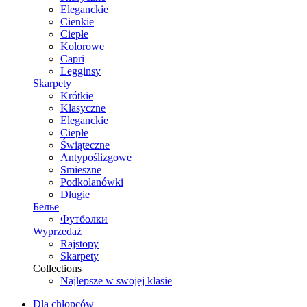
Eleganckie
Cienkie
Ciepłe
Kolorowe
Capri
Legginsy
Skarpety
Krótkie
Klasyczne
Eleganckie
Ciepłe
Świąteczne
Antypoślizgowe
Smieszne
Podkolanówki
Długie
Белье
Футболки
Wyprzedaż
Rajstopy
Skarpety
Collections
Najlepsze w swojej klasie
Dla chłopców