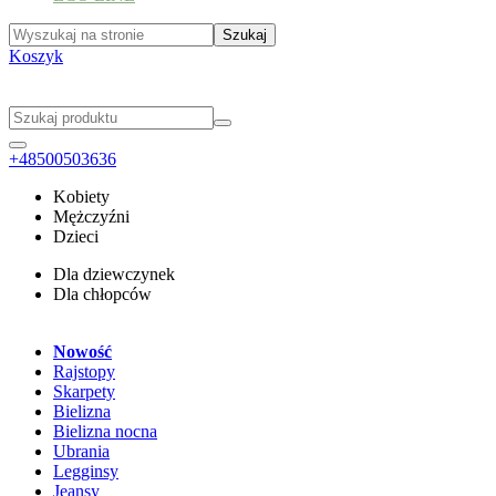
Koszyk
+48500503636
Kobiety
Mężczyźni
Dzieci
Dla dziewczynek
Dla chłopców
Nowość
Rajstopy
Skarpety
Bielizna
Bielizna nocna
Ubrania
Legginsy
Jeansy