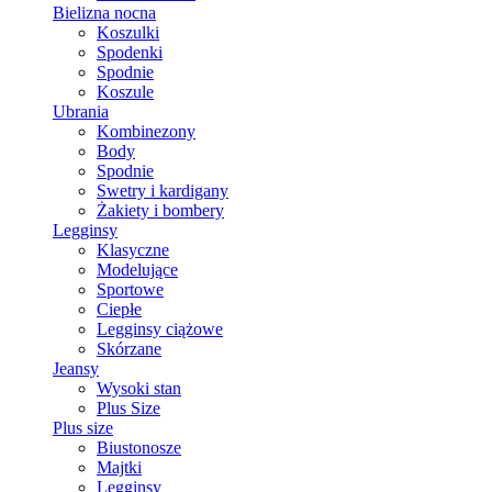
Bielizna nocna
Koszulki
Spodenki
Spodnie
Koszule
Ubrania
Kombinezony
Body
Spodnie
Swetry i kardigany
Żakiety i bombery
Legginsy
Klasyczne
Modelujące
Sportowe
Ciepłe
Legginsy ciążowe
Skórzane
Jeansy
Wysoki stan
Plus Size
Plus size
Biustonosze
Majtki
Legginsy