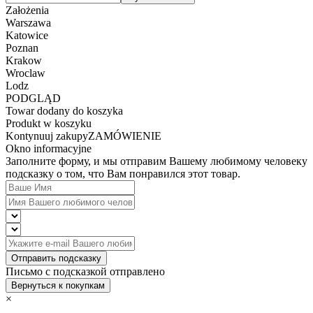
Założenia
Warszawa
Katowice
Poznan
Krakow
Wroclaw
Lodz
PODGLĄD
Towar dodany do koszyka
Produkt w koszyku
Kontynuuj zakupy
ZAMÓWIENIE
Okno informacyjne
Заполните форму, и мы отправим Вашему любимому человеку
подсказку о том, что Вам понравился этот товар.
Отправить подсказку
Письмо с подсказкой отправлено
Вернуться к покупкам
×