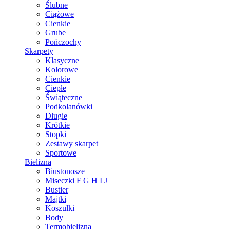
Ślubne
Ciążowe
Cienkie
Grube
Pończochy
Skarpety
Klasyczne
Kolorowe
Cienkie
Ciepłe
Świąteczne
Podkolanówki
Długie
Krótkie
Stopki
Zestawy skarpet
Sportowe
Bielizna
Biustonosze
Miseczki F G H I J
Bustier
Majtki
Koszulki
Body
Termobielizna