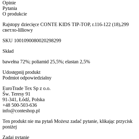
Opinie
Pytania
O produkcie
Rajstopy dziecięce CONTE KIDS TIP-TOP, r.116-122 (18),299
светло-lilliowy
SKU
1001090080020298299
Skład
bawełna 72%; poliamid 25,5%; elastan 2,5%
Udostępnij produkt
Podmiot odpowiedzialny
EuroTrade Tex Sp z o.o.
Św. Teresy 91
91-341, Łódź, Polska
+48 500-503-636
info@conteshop.pl
Ten produkt nie ma pytań Możesz zadać pytanie, klikając przycisk
poniżej
Zadaj pytanie