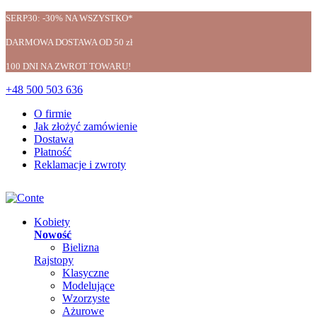
SERP30: -30% NA WSZYSTKO*
DARMOWA DOSTAWA OD 50 zł
100 DNI NA ZWROT TOWARU!
+48 500 503 636
O firmie
Jak złożyć zamówienie
Dostawa
Płatność
Reklamacje i zwroty
Kobiety
Nowość
Bielizna
Rajstopy
Klasyczne
Modelujące
Wzorzyste
Ażurowe