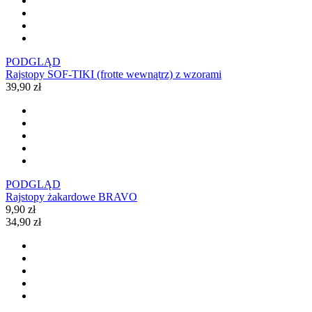
PODGLĄD
Rajstopy SOF-TIKI (frotte wewnątrz) z wzorami
39,90 zł
PODGLĄD
Rajstopy żakardowe BRAVO
9,90 zł
34,90 zł