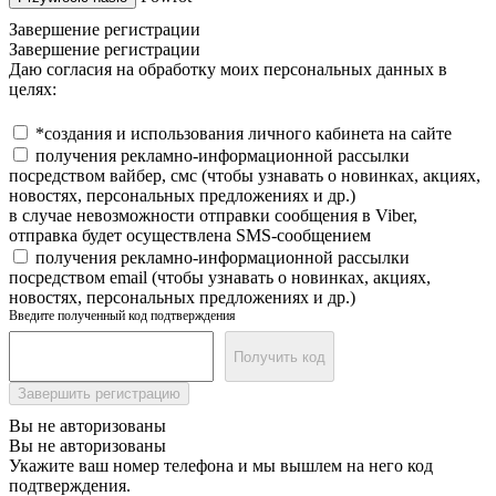
Завершение регистрации
Завершение регистрации
Даю согласия на обработку моих персональных данных в
целях:
*создания и использования личного кабинета на сайте
получения рекламно-информационной рассылки
посредством вайбер, смс (чтобы узнавать о новинках, акциях,
новостях, персональных предложениях и др.)
в случае невозможности отправки сообщения в Viber,
отправка будет осуществлена SMS-сообщением
получения рекламно-информационной рассылки
посредством email (чтобы узнавать о новинках, акциях,
новостях, персональных предложениях и др.)
Введите полученный код подтверждения
Получить код
Завершить регистрацию
Вы не авторизованы
Вы не авторизованы
Укажите ваш номер телефона и мы вышлем на него код
подтверждения.