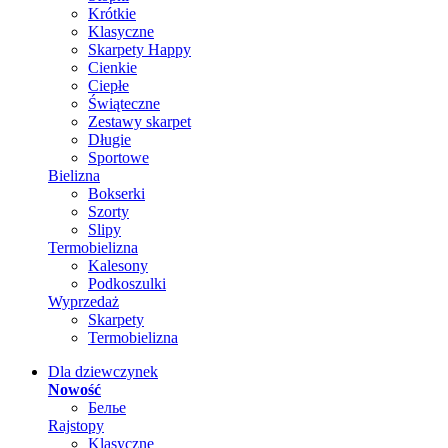
Krótkie
Klasyczne
Skarpety Happy
Cienkie
Ciepłe
Świąteczne
Zestawy skarpet
Długie
Sportowe
Bielizna
Bokserki
Szorty
Slipy
Termobielizna
Kalesony
Podkoszulki
Wyprzedaż
Skarpety
Termobielizna
Dla dziewczynek
Nowość
Белье
Rajstopy
Klasyczne