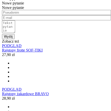
Nowe pytanie
Nowe pytanie
Wyślij
Zobacz też
PODGLĄD
Rajstopy frotte SOF-TIKI
27,90 zł
PODGLĄD
Rajstopy żakardowe BRAVO
28,90 zł