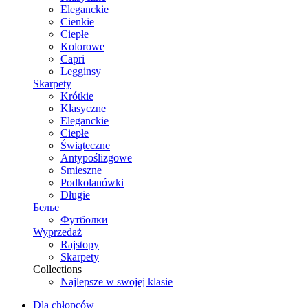
Eleganckie
Cienkie
Ciepłe
Kolorowe
Capri
Legginsy
Skarpety
Krótkie
Klasyczne
Eleganckie
Ciepłe
Świąteczne
Antypoślizgowe
Smieszne
Podkolanówki
Długie
Белье
Футболки
Wyprzedaż
Rajstopy
Skarpety
Collections
Najlepsze w swojej klasie
Dla chłopców