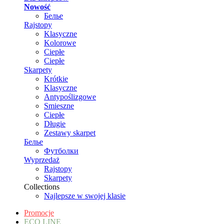
Nowość
Белье
Rajstopy
Klasyczne
Kolorowe
Ciepłe
Ciepłe
Skarpety
Krótkie
Klasyczne
Antypoślizgowe
Smieszne
Ciepłe
Długie
Zestawy skarpet
Белье
Футболки
Wyprzedaż
Rajstopy
Skarpety
Collections
Najlepsze w swojej klasie
Promocje
ECO LINE