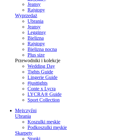
Jeansy
Rajstopy
Wyprzedaż
Ubrania
Jeansy
Legginsy
Bielizna
Rajstopy
Bielizna nocna
Plus size
Przewodniki i kolekcje
Wedding Day
Tights Guide
Lingerie Guide
#justtights
Conte x Lycra
LYCRA® Guide
Sport Сollection
Mężczyźni
Ubrania
Koszulki męskie
Podkoszulki męskie
Skarpety
Stopki