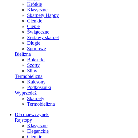
Krótkie
Klasyczne
Skarpety Happy
Cienkie
Ciepłe
Świąteczne
Zestawy skarpet
Długie
Sportowe
Bielizna
Bokserki
Szorty
Slipy
Termobielizna
Kalesony
Podkoszulki
Wyprzedaż
Skarpety
Termobielizna
Dla dziewczynek
Rajstopy
Klasyczne
Eleganckie
Cienkie