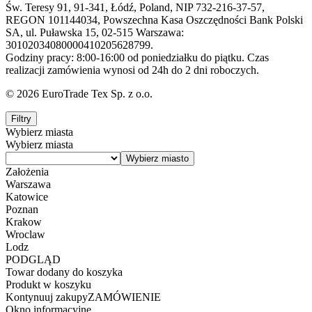
Św. Teresy 91, 91-341, Łódź, Poland, NIP 732-216-37-57,
REGON 101144034, Powszechna Kasa Oszczędności Bank Polski
SA, ul. Puławska 15, 02-515 Warszawa:
30102034080000410205628799.
Godziny pracy: 8:00-16:00 od poniedziałku do piątku. Czas
realizacji zamówienia wynosi od 24h do 2 dni roboczych.
© 2026 EuroTrade Tex Sp. z o.o.
Filtry
Wybierz miasta
Wybierz miasta
Założenia
Warszawa
Katowice
Poznan
Krakow
Wroclaw
Lodz
PODGLĄD
Towar dodany do koszyka
Produkt w koszyku
Kontynuuj zakupy
ZAMÓWIENIE
Okno informacyjne