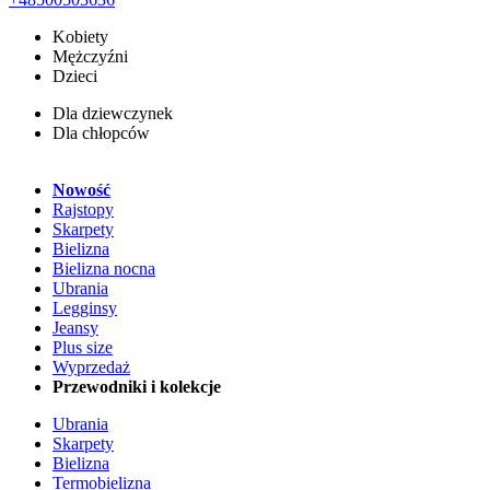
Kobiety
Mężczyźni
Dzieci
Dla dziewczynek
Dla chłopców
Nowość
Rajstopy
Skarpety
Bielizna
Bielizna nocna
Ubrania
Legginsy
Jeansy
Plus size
Wyprzedaż
Przewodniki i kolekcje
Ubrania
Skarpety
Bielizna
Termobielizna