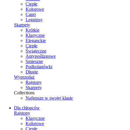
Ciepłe
Kolorowe
Capri
Legginsy
Skarpety
Krótkie
Klasyczne
Eleganckie
Ciepłe
Świąteczne
Antypoślizgowe
Smieszne
Podkolanówki
Długie
Wyprzedaż
Rajstopy
Skarpety
Collections
Najlepsze w swojej klasie
Dla chłopców
Rajstopy
Klasyczne
Kolorowe
Ciepłe