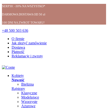
SERP30: -30% NA WSZYSTKO*
DARMOWA DOSTAWA OD 50 zł
100 DNI NA ZWROT TOWARU!
+48 500 503 636
O firmie
Jak złożyć zamówienie
Dostawa
Płatność
Reklamacje i zwroty
Kobiety
Nowość
Bielizna
Rajstopy
Klasyczne
Modelujące
Wzorzyste
Ażurowe