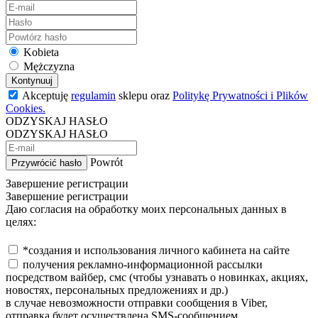
Kobieta
Mężczyzna
Kontynuuj
Akceptuję
regulamin
sklepu oraz
Politykę Prywatności i Plików
Cookies.
ODZYSKAJ HASŁO
ODZYSKAJ HASŁO
Powrót
Przywrócić hasło
Завершение регистрации
Завершение регистрации
Даю согласия на обработку моих персональных данных в
целях:
*создания и использования личного кабинета на сайте
получения рекламно-информационной рассылки
посредством вайбер, смс (чтобы узнавать о новинках, акциях,
новостях, персональных предложениях и др.)
в случае невозможности отправки сообщения в Viber,
отправка будет осуществлена SMS-сообщением