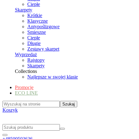
Ciepłe
Skarpety
Krótkie
Klasyczne
Antypoślizgowe
Smieszne
Ciepłe
Długie
Zestawy skarpet
Wyprzedaż
Rajstopy
Skarpety
Collections
Najlepsze w swojej klasie
Promocje
ECO LINE
Koszyk
+48500503636