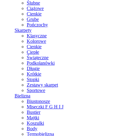
Ślubne
Ciążowe
Cienkie
Grube
Pończochy
Skarpety
Klasyczne
Kolorowe
Cienkie
Ciepłe
Świąteczne
Podkolanówki
Długie
Krótkie
Stopki
Zestawy skarpet
Sportowe
Bielizna
Biustonosze
Miseczki F G H I J
Bustier
Majtki
Koszulki
Body
Termobielizna