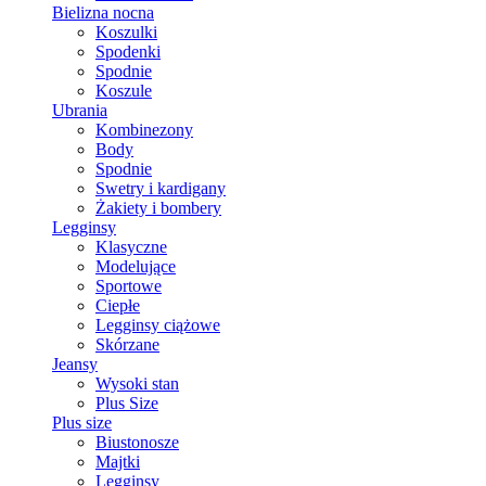
Bielizna nocna
Koszulki
Spodenki
Spodnie
Koszule
Ubrania
Kombinezony
Body
Spodnie
Swetry i kardigany
Żakiety i bombery
Legginsy
Klasyczne
Modelujące
Sportowe
Ciepłe
Legginsy ciążowe
Skórzane
Jeansy
Wysoki stan
Plus Size
Plus size
Biustonosze
Majtki
Legginsy