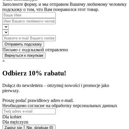
Заполните форму, и мы отправим Вашему любимому человеку
подсказку о том, что Вам понравился этот товар.
Отправить подсказку
Письмо с подсказкой отправлено
Вернуться к покупкам
×
Odbierz 10% rabatu!
Dołącz do newslettera – otrzymuj nowości i promocje jako
pierwszy.
Proszę podać prawidłowy adres e-mail.
Необходимо согласие на обработку персональных данных
Dla kobiet
Dla mężczyzn
Zapisz się
Nie, dziękuję 😔