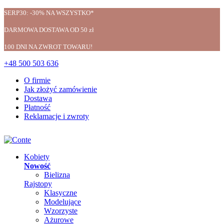
SERP30: -30% NA WSZYSTKO*
DARMOWA DOSTAWA OD 50 zł
100 DNI NA ZWROT TOWARU!
+48 500 503 636
O firmie
Jak złożyć zamówienie
Dostawa
Płatność
Reklamacje i zwroty
Kobiety
Nowość
Bielizna
Rajstopy
Klasyczne
Modelujące
Wzorzyste
Ażurowe