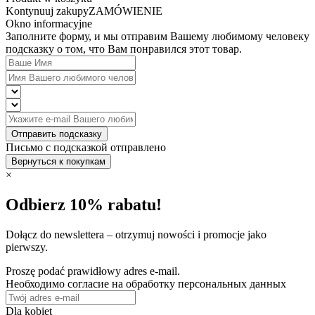
Kontynuuj zakupy
ZAMÓWIENIE
Okno informacyjne
Заполните форму, и мы отправим Вашему любимому человеку
подсказку о том, что Вам понравился этот товар.
Отправить подсказку
Письмо с подсказкой отправлено
Вернуться к покупкам
×
Odbierz 10% rabatu!
Dołącz do newslettera – otrzymuj nowości i promocje jako
pierwszy.
Proszę podać prawidłowy adres e-mail.
Необходимо согласие на обработку персональных данных
Dla kobiet