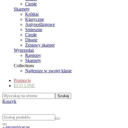
Ciepłe
Skarpety
Krótkie
Klasyczne
Antypoślizgowe
Smieszne
Ciepłe
Długie
Zestawy skarpet
Wyprzedaż
Rajstopy
Skarpety
Collections
Najlepsze w swojej klasie
Promocje
ECO LINE
Koszyk
+48500503636