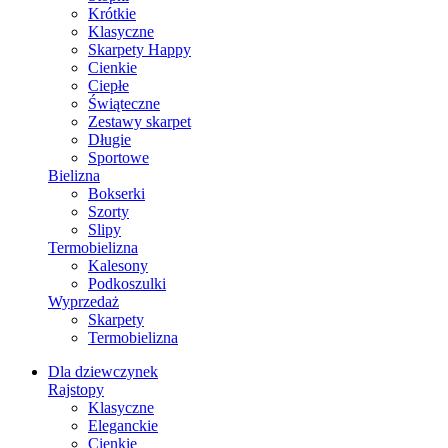
Krótkie
Klasyczne
Skarpety Happy
Cienkie
Ciepłe
Świąteczne
Zestawy skarpet
Długie
Sportowe
Bielizna
Bokserki
Szorty
Slipy
Termobielizna
Kalesony
Podkoszulki
Wyprzedaż
Skarpety
Termobielizna
Dla dziewczynek
Rajstopy
Klasyczne
Eleganckie
Cienkie