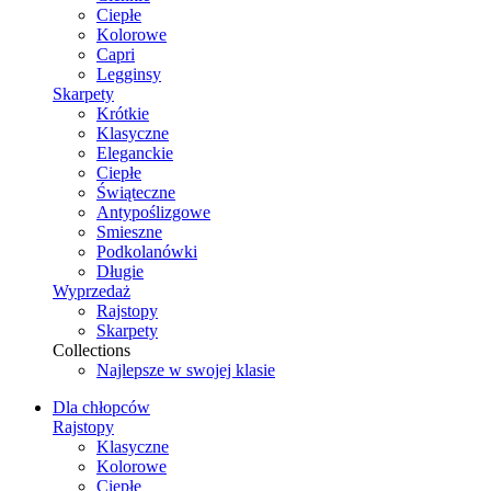
Ciepłe
Kolorowe
Capri
Legginsy
Skarpety
Krótkie
Klasyczne
Eleganckie
Ciepłe
Świąteczne
Antypoślizgowe
Smieszne
Podkolanówki
Długie
Wyprzedaż
Rajstopy
Skarpety
Collections
Najlepsze w swojej klasie
Dla chłopców
Rajstopy
Klasyczne
Kolorowe
Ciepłe