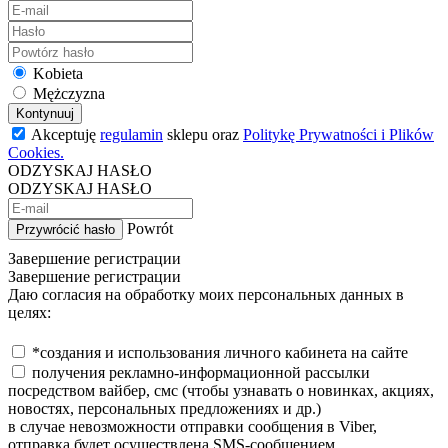
Kobieta
Mężczyzna
Kontynuuj
Akceptuję
regulamin
sklepu oraz
Politykę Prywatności i Plików
Cookies.
ODZYSKAJ HASŁO
ODZYSKAJ HASŁO
Powrót
Przywrócić hasło
Завершение регистрации
Завершение регистрации
Даю согласия на обработку моих персональных данных в
целях:
*создания и использования личного кабинета на сайте
получения рекламно-информационной рассылки
посредством вайбер, смс (чтобы узнавать о новинках, акциях,
новостях, персональных предложениях и др.)
в случае невозможности отправки сообщения в Viber,
отправка будет осуществлена SMS-сообщением