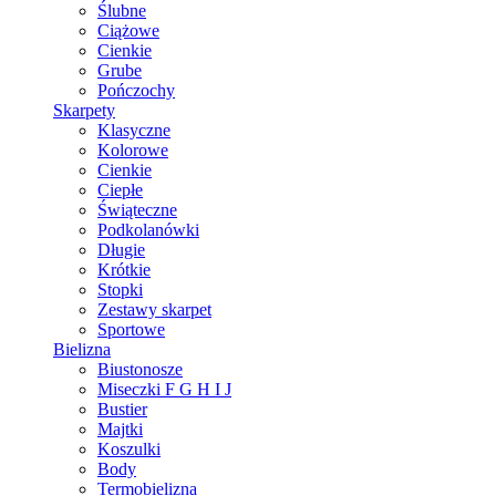
Ślubne
Ciążowe
Cienkie
Grube
Pończochy
Skarpety
Klasyczne
Kolorowe
Cienkie
Ciepłe
Świąteczne
Podkolanówki
Długie
Krótkie
Stopki
Zestawy skarpet
Sportowe
Bielizna
Biustonosze
Miseczki F G H I J
Bustier
Majtki
Koszulki
Body
Termobielizna