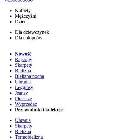
Kobiety
Mężczyźni
Dzieci
Dla dziewczynek
Dla chłopców
Nowość
Rajstopy
Skarpety
Bielizna
Bielizna nocna
Ubrania
Legginsy
Jeansy
Plus size
Wyprzedaż
Przewodniki i kolekcje
Ubrania
Skarpety
Bielizna
Termobielizna