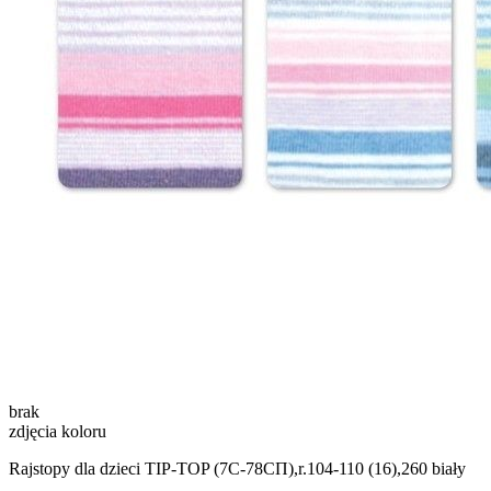
brak
zdjęcia koloru
Rajstopy dla dzieci TIP-TOP (7С-78СП),r.104-110 (16),260 biały