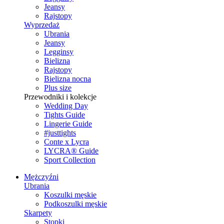
Jeansy
Rajstopy
Wyprzedaż
Ubrania
Jeansy
Legginsy
Bielizna
Rajstopy
Bielizna nocna
Plus size
Przewodniki i kolekcje
Wedding Day
Tights Guide
Lingerie Guide
#justtights
Conte x Lycra
LYCRA® Guide
Sport Сollection
Mężczyźni
Ubrania
Koszulki męskie
Podkoszulki męskie
Skarpety
Stopki