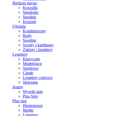
Bielizna nocna
Koszulki
Spodenki
Spodnie
Koszule
Ubrania
Kombinezony
Body
Spodnie
Swetry i kardigany
Żakiety i bombery
Legginsy
Klasyczne
Modelujące
Sportowe
Ciepłe
Legginsy ciążowe
Skórzane
Jeansy
Wysoki stan
Plus Size
Plus size
Biustonosze
Majtki
Legginsy