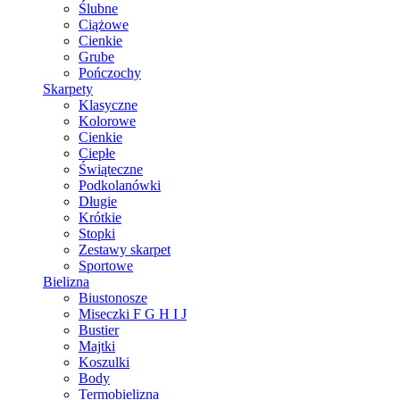
Ślubne
Ciążowe
Cienkie
Grube
Pończochy
Skarpety
Klasyczne
Kolorowe
Cienkie
Ciepłe
Świąteczne
Podkolanówki
Długie
Krótkie
Stopki
Zestawy skarpet
Sportowe
Bielizna
Biustonosze
Miseczki F G H I J
Bustier
Majtki
Koszulki
Body
Termobielizna