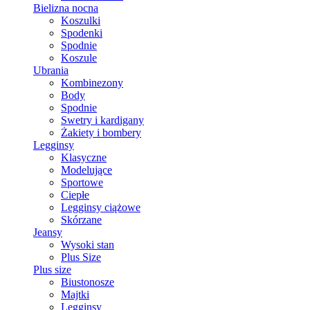
Bielizna nocna
Koszulki
Spodenki
Spodnie
Koszule
Ubrania
Kombinezony
Body
Spodnie
Swetry i kardigany
Żakiety i bombery
Legginsy
Klasyczne
Modelujące
Sportowe
Ciepłe
Legginsy ciążowe
Skórzane
Jeansy
Wysoki stan
Plus Size
Plus size
Biustonosze
Majtki
Legginsy