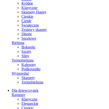
Krótkie
Klasyczne
Skarpety Happy
Cienkie
Ciepłe
Świąteczne
Zestawy skarpet
Długie
Sportowe
Bielizna
Bokserki
Szorty
Slipy
Termobielizna
Kalesony
Podkoszulki
Wyprzedaż
Skarpety
Termobielizna
Dla dziewczynek
Rajstopy
Klasyczne
Eleganckie
Cienkie