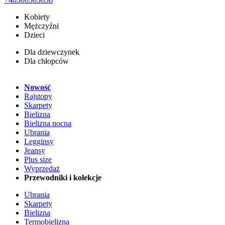
Kobiety
Mężczyźni
Dzieci
Dla dziewczynek
Dla chłopców
Nowość
Rajstopy
Skarpety
Bielizna
Bielizna nocna
Ubrania
Legginsy
Jeansy
Plus size
Wyprzedaż
Przewodniki i kolekcje
Ubrania
Skarpety
Bielizna
Termobielizna