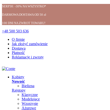
SERP30: -30% NA WSZYSTKO*
DARMOWA DOSTAWA OD 50 zł
100 DNI NA ZWROT TOWARU!
+48 500 503 636
O firmie
Jak złożyć zamówienie
Dostawa
Płatność
Reklamacje i zwroty
Kobiety
Nowość
Bielizna
Rajstopy
Klasyczne
Modelujące
Wzorzyste
Ażurowe