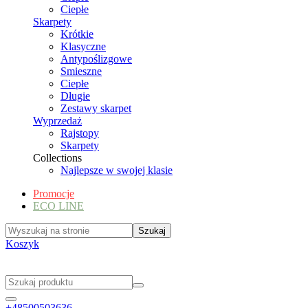
Ciepłe
Skarpety
Krótkie
Klasyczne
Antypoślizgowe
Smieszne
Ciepłe
Długie
Zestawy skarpet
Wyprzedaż
Rajstopy
Skarpety
Collections
Najlepsze w swojej klasie
Promocje
ECO LINE
Koszyk
+48500503636