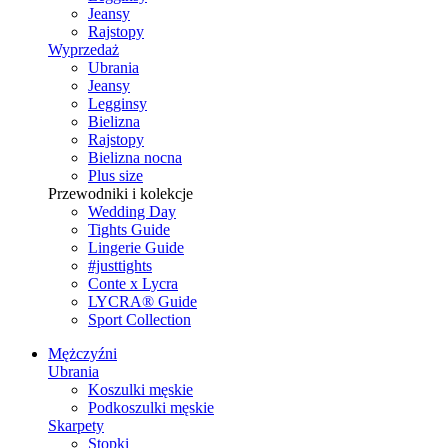
Jeansy
Rajstopy
Wyprzedaż
Ubrania
Jeansy
Legginsy
Bielizna
Rajstopy
Bielizna nocna
Plus size
Przewodniki i kolekcje
Wedding Day
Tights Guide
Lingerie Guide
#justtights
Conte x Lycra
LYCRA® Guide
Sport Сollection
Mężczyźni
Ubrania
Koszulki męskie
Podkoszulki męskie
Skarpety
Stopki