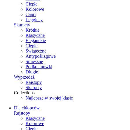
Ciepłe
Kolorowe
Capri
Legginsy
Skarpety
Krótkie
Klasyczne
Eleganckie
Ciepłe
Świąteczne
Antypoślizgowe
Smieszne
Podkolanówki
Długie
Wyprzedaż
Rajstopy
Skarpety
Collections
Najlepsze w swojej klasie
Dla chłopców
Rajstopy
Klasyczne
Kolorowe
Ciepłe