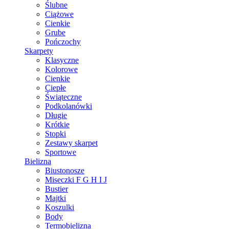
Ślubne
Ciążowe
Cienkie
Grube
Pończochy
Skarpety
Klasyczne
Kolorowe
Cienkie
Ciepłe
Świąteczne
Podkolanówki
Długie
Krótkie
Stopki
Zestawy skarpet
Sportowe
Bielizna
Biustonosze
Miseczki F G H I J
Bustier
Majtki
Koszulki
Body
Termobielizna