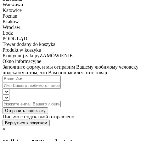
Warszawa
Katowice
Poznan
Krakow
Wroclaw
Lodz
PODGLĄD
Towar dodany do koszyka
Produkt w koszyku
Kontynuuj zakupy
ZAMÓWIENIE
Okno informacyjne
Заполните форму, и мы отправим Вашему любимому человеку
подсказку о том, что Вам понравился этот товар.
Отправить подсказку
Письмо с подсказкой отправлено
Вернуться к покупкам
×