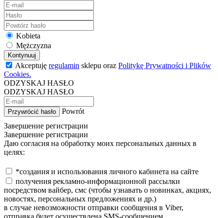
Kobieta
Mężczyzna
Kontynuuj
Akceptuję
regulamin
sklepu oraz
Politykę Prywatności i Plików
Cookies.
ODZYSKAJ HASŁO
ODZYSKAJ HASŁO
Powrót
Przywrócić hasło
Завершение регистрации
Завершение регистрации
Даю согласия на обработку моих персональных данных в
целях:
*создания и использования личного кабинета на сайте
получения рекламно-информационной рассылки
посредством вайбер, смс (чтобы узнавать о новинках, акциях,
новостях, персональных предложениях и др.)
в случае невозможности отправки сообщения в Viber,
отправка будет осуществлена SMS-сообщением