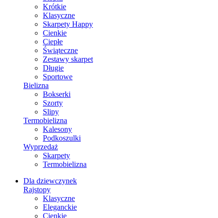
Krótkie
Klasyczne
Skarpety Happy
Cienkie
Ciepłe
Świąteczne
Zestawy skarpet
Długie
Sportowe
Bielizna
Bokserki
Szorty
Slipy
Termobielizna
Kalesony
Podkoszulki
Wyprzedaż
Skarpety
Termobielizna
Dla dziewczynek
Rajstopy
Klasyczne
Eleganckie
Cienkie