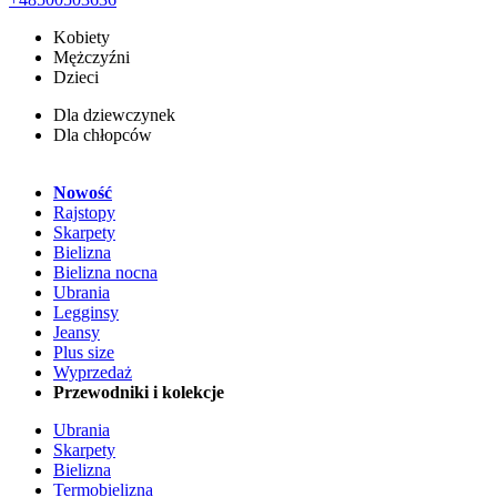
Kobiety
Mężczyźni
Dzieci
Dla dziewczynek
Dla chłopców
Nowość
Rajstopy
Skarpety
Bielizna
Bielizna nocna
Ubrania
Legginsy
Jeansy
Plus size
Wyprzedaż
Przewodniki i kolekcje
Ubrania
Skarpety
Bielizna
Termobielizna