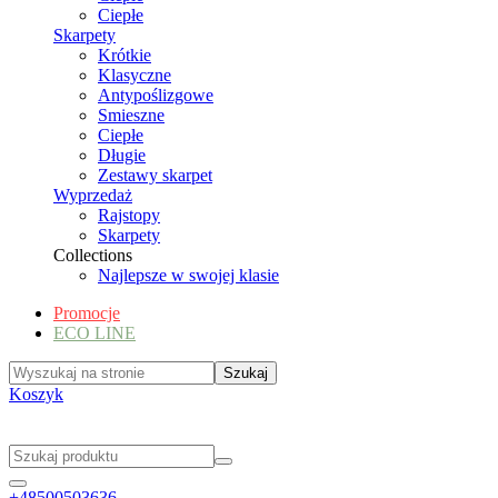
Ciepłe
Skarpety
Krótkie
Klasyczne
Antypoślizgowe
Smieszne
Ciepłe
Długie
Zestawy skarpet
Wyprzedaż
Rajstopy
Skarpety
Collections
Najlepsze w swojej klasie
Promocje
ECO LINE
Koszyk
+48500503636