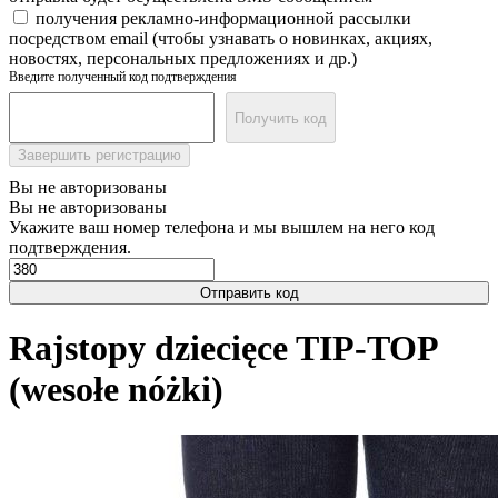
получения рекламно-информационной рассылки
посредством email (чтобы узнавать о новинках, акциях,
новостях, персональных предложениях и др.)
Введите полученный код подтверждения
Получить код
Завершить регистрацию
Вы не авторизованы
Вы не авторизованы
Укажите ваш номер телефона и мы вышлем на него код
подтверждения.
Отправить код
Rajstopy dziecięce TIP-TOP
(wesołe nóżki)