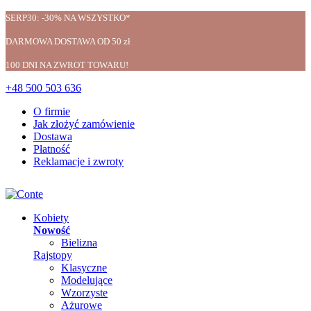
SERP30: -30% NA WSZYSTKO*
DARMOWA DOSTAWA OD 50 zł
100 DNI NA ZWROT TOWARU!
+48 500 503 636
O firmie
Jak złożyć zamówienie
Dostawa
Płatność
Reklamacje i zwroty
Kobiety
Nowość
Bielizna
Rajstopy
Klasyczne
Modelujące
Wzorzyste
Ażurowe