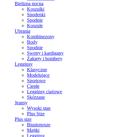
Bielizna nocna
Koszulki
Spodenki
Spodnie
Koszule
Ubrania
Kombinezony
Body
Spodnie
Swetry i kardigany
Żakiety i bombery
Legginsy
Klasyczne
Modelujące
Sportowe
Ciepłe
Legginsy ciążowe
Skórzane
Jeansy
Wysoki stan
Plus Size
Plus size
Biustonosze
Majtki
Legginsy