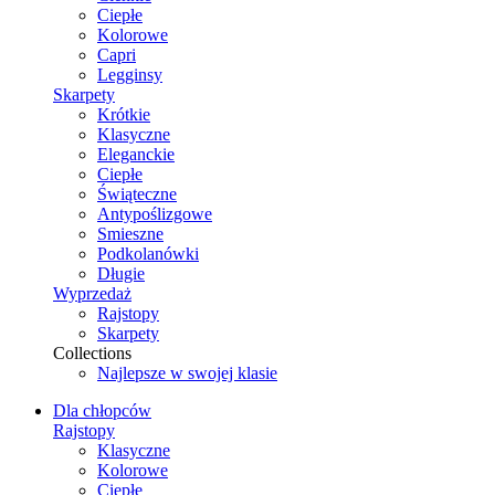
Ciepłe
Kolorowe
Capri
Legginsy
Skarpety
Krótkie
Klasyczne
Eleganckie
Ciepłe
Świąteczne
Antypoślizgowe
Smieszne
Podkolanówki
Długie
Wyprzedaż
Rajstopy
Skarpety
Collections
Najlepsze w swojej klasie
Dla chłopców
Rajstopy
Klasyczne
Kolorowe
Ciepłe