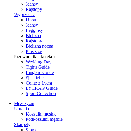
Jeansy
Rajstopy
Wyprzedaż
Ubrania
Jeansy
Legginsy
Bielizna
Rajstopy
Bielizna nocna
Plus size
Przewodniki i kolekcje
Wedding Day
Tights Guide
Lingerie Guide
#justtights
Conte x Lycra
LYCRA® Guide
Sport Сollection
Mężczyźni
Ubrania
Koszulki męskie
Podkoszulki męskie
Skarpety
Stopki