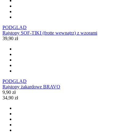
PODGLĄD
Rajstopy SOF-TIKI (frotte wewnątrz) z wzorami
39,90 zł
PODGLĄD
Rajstopy żakardowe BRAVO
9,90 zł
34,90 zł