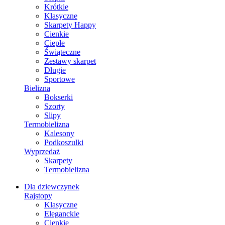
Krótkie
Klasyczne
Skarpety Happy
Cienkie
Ciepłe
Świąteczne
Zestawy skarpet
Długie
Sportowe
Bielizna
Bokserki
Szorty
Slipy
Termobielizna
Kalesony
Podkoszulki
Wyprzedaż
Skarpety
Termobielizna
Dla dziewczynek
Rajstopy
Klasyczne
Eleganckie
Cienkie