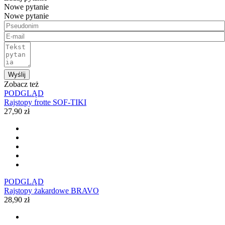
Nowe pytanie
Nowe pytanie
Wyślij
Zobacz też
PODGLĄD
Rajstopy frotte SOF-TIKI
27,90 zł
PODGLĄD
Rajstopy żakardowe BRAVO
28,90 zł