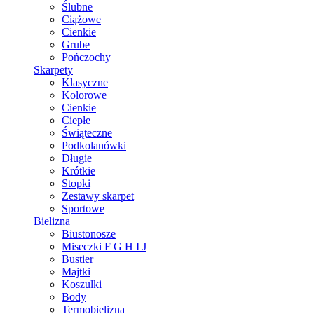
Ślubne
Ciążowe
Cienkie
Grube
Pończochy
Skarpety
Klasyczne
Kolorowe
Cienkie
Ciepłe
Świąteczne
Podkolanówki
Długie
Krótkie
Stopki
Zestawy skarpet
Sportowe
Bielizna
Biustonosze
Miseczki F G H I J
Bustier
Majtki
Koszulki
Body
Termobielizna