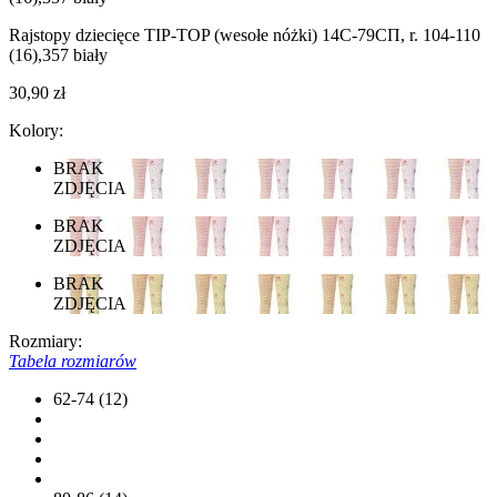
Rajstopy dziecięce TIP-TOP (wesołe nóżki) 14С-79СП, r. 104-110
(16),357 biały
30,90 zł
Kolory:
BRAK
ZDJĘCIA
BRAK
ZDJĘCIA
BRAK
ZDJĘCIA
Rozmiary:
Tabela rozmiarów
62-74 (12)