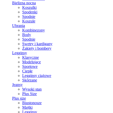
Bielizna nocna
Koszulki
Spodenki
Spodnie
Koszule
Ubrania
Kombinezony
Body
Spodnie
Swetry i kardigany
Żakiety i bombery
Legginsy
Klasyczne
Modelujące
Sportowe
Ciepłe
Legginsy ciążowe
Skórzane
Jeansy
Wysoki stan
Plus Size
Plus size
Biustonosze
Majtki
Legginsy