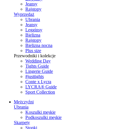
Jeansy
Rajstopy
Wyprzedaż
Ubrania
Jeansy
Legginsy
Bielizna
Rajstopy
Bielizna nocna
Plus size
Przewodniki i kolekcje
Wedding Day
Tights Guide
Lingerie Guide
#justtights
Conte x Lycra
LYCRA® Guide
Sport Сollection
Mężczyźni
Ubrania
Koszulki męskie
Podkoszulki męskie
Skarpety
Stopki