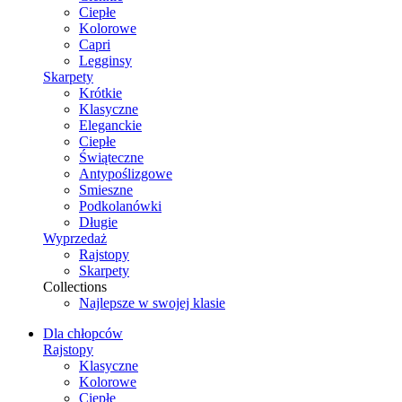
Ciepłe
Kolorowe
Capri
Legginsy
Skarpety
Krótkie
Klasyczne
Eleganckie
Ciepłe
Świąteczne
Antypoślizgowe
Smieszne
Podkolanówki
Długie
Wyprzedaż
Rajstopy
Skarpety
Collections
Najlepsze w swojej klasie
Dla chłopców
Rajstopy
Klasyczne
Kolorowe
Ciepłe