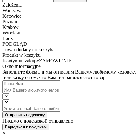
Założenia
Warszawa
Katowice
Poznan
Krakow
Wroclaw
Lodz
PODGLĄD
Towar dodany do koszyka
Produkt w koszyku
Kontynuuj zakupy
ZAMÓWIENIE
Okno informacyjne
Заполните форму, и мы отправим Вашему любимому человеку
подсказку о том, что Вам понравился этот товар.
Отправить подсказку
Письмо с подсказкой отправлено
Вернуться к покупкам
×