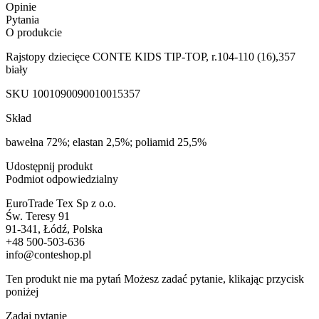
Opinie
Pytania
O produkcie
Rajstopy dziecięce CONTE KIDS TIP-TOP, r.104-110 (16),357
biały
SKU
1001090090010015357
Skład
bawełna 72%; elastan 2,5%; poliamid 25,5%
Udostępnij produkt
Podmiot odpowiedzialny
EuroTrade Tex Sp z o.o.
Św. Teresy 91
91-341, Łódź, Polska
+48 500-503-636
info@conteshop.pl
Ten produkt nie ma pytań Możesz zadać pytanie, klikając przycisk
poniżej
Zadaj pytanie