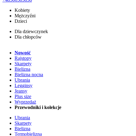
Kobiety
Mężczyźni
Dzieci
Dla dziewczynek
Dla chłopców
Nowość
Rajstopy
Skarpety
Bielizna
Bielizna nocna
Ubrania
Legginsy
Jeansy
Plus size
Wyprzedaż
Przewodniki i kolekcje
Ubrania
Skarpety
Bielizna
Termobielizna