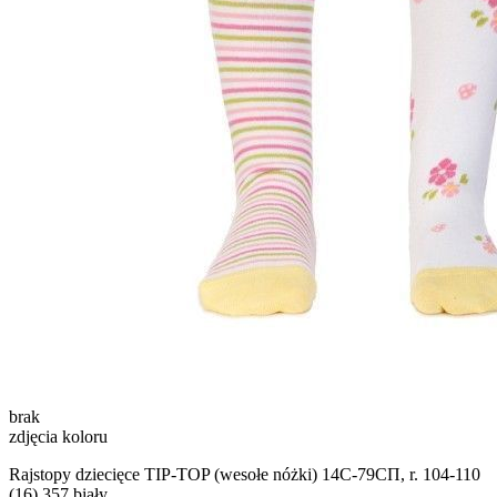
brak
zdjęcia koloru
Rajstopy dziecięce TIP-TOP (wesołe nóżki) 14С-79СП, r. 104-110
(16),357 biały