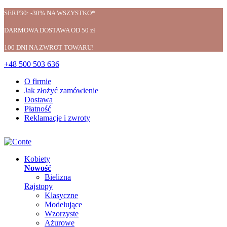
SERP30: -30% NA WSZYSTKO*
DARMOWA DOSTAWA OD 50 zł
100 DNI NA ZWROT TOWARU!
+48 500 503 636
O firmie
Jak złożyć zamówienie
Dostawa
Płatność
Reklamacje i zwroty
Kobiety
Nowość
Bielizna
Rajstopy
Klasyczne
Modelujące
Wzorzyste
Ażurowe