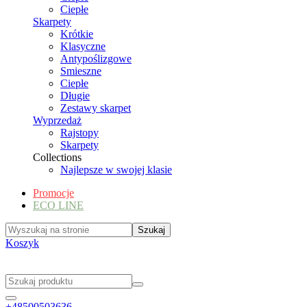
Ciepłe
Skarpety
Krótkie
Klasyczne
Antypoślizgowe
Smieszne
Ciepłe
Długie
Zestawy skarpet
Wyprzedaż
Rajstopy
Skarpety
Collections
Najlepsze w swojej klasie
Promocje
ECO LINE
Koszyk
+48500503636