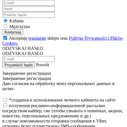
Kobieta
Mężczyzna
Kontynuuj
Akceptuję
regulamin
sklepu oraz
Politykę Prywatności i Plików
Cookies.
ODZYSKAJ HASŁO
ODZYSKAJ HASŁO
Powrót
Przywrócić hasło
Завершение регистрации
Завершение регистрации
Даю согласия на обработку моих персональных данных в
целях:
*создания и использования личного кабинета на сайте
получения рекламно-информационной рассылки
посредством вайбер, смс (чтобы узнавать о новинках, акциях,
новостях, персональных предложениях и др.)
в случае невозможности отправки сообщения в Viber,
отправка будет осуществлена SMS-сообщением