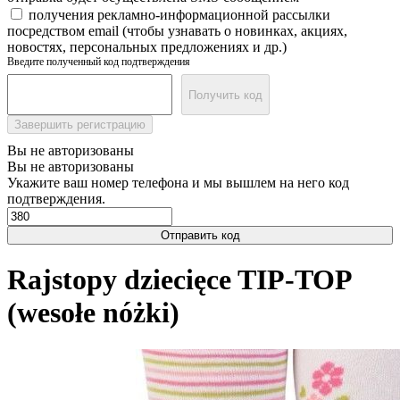
получения рекламно-информационной рассылки
посредством email (чтобы узнавать о новинках, акциях,
новостях, персональных предложениях и др.)
Введите полученный код подтверждения
Получить код
Завершить регистрацию
Вы не авторизованы
Вы не авторизованы
Укажите ваш номер телефона и мы вышлем на него код
подтверждения.
Отправить код
Rajstopy dziecięce TIP-TOP
(wesołe nóżki)