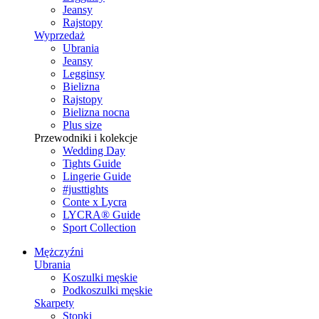
Jeansy
Rajstopy
Wyprzedaż
Ubrania
Jeansy
Legginsy
Bielizna
Rajstopy
Bielizna nocna
Plus size
Przewodniki i kolekcje
Wedding Day
Tights Guide
Lingerie Guide
#justtights
Conte x Lycra
LYCRA® Guide
Sport Сollection
Mężczyźni
Ubrania
Koszulki męskie
Podkoszulki męskie
Skarpety
Stopki