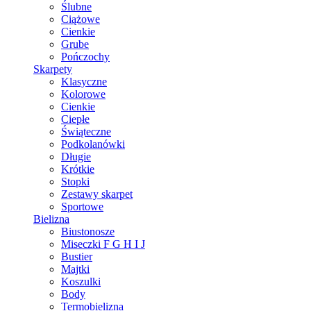
Ślubne
Ciążowe
Cienkie
Grube
Pończochy
Skarpety
Klasyczne
Kolorowe
Cienkie
Ciepłe
Świąteczne
Podkolanówki
Długie
Krótkie
Stopki
Zestawy skarpet
Sportowe
Bielizna
Biustonosze
Miseczki F G H I J
Bustier
Majtki
Koszulki
Body
Termobielizna