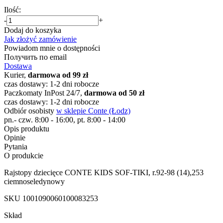
Ilość:
-
+
Dodaj do koszyka
Jak złożyć zamówienie
Powiadom mnie o dostępności
Получить по email
Dostawa
Kurier,
darmowa od 99 zł
czas dostawy: 1-2 dni robocze
Paczkomaty InPost 24/7,
darmowa od 50 zł
czas dostawy: 1-2 dni robocze
Odbiór osobisty
w sklepie Conte (Łodz)
pn.- czw. 8:00 - 16:00, pt. 8:00 - 14:00
Opis produktu
Opinie
Pytania
O produkcie
Rajstopy dziecięce CONTE KIDS SOF-TIKI, r.92-98 (14),253
ciemnoseledynowy
SKU
1001090060100083253
Skład