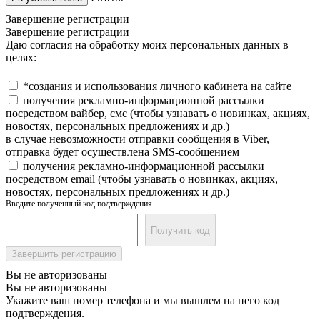
Завершение регистрации
Завершение регистрации
Даю согласия на обработку моих персональных данных в
целях:
*создания и использования личного кабинета на сайте
получения рекламно-информационной рассылки
посредством вайбер, смс (чтобы узнавать о новинках, акциях,
новостях, персональных предложениях и др.)
в случае невозможности отправки сообщения в Viber,
отправка будет осуществлена SMS-сообщением
получения рекламно-информационной рассылки
посредством email (чтобы узнавать о новинках, акциях,
новостях, персональных предложениях и др.)
Введите полученный код подтверждения
Получить код
Завершить регистрацию
Вы не авторизованы
Вы не авторизованы
Укажите ваш номер телефона и мы вышлем на него код
подтверждения.