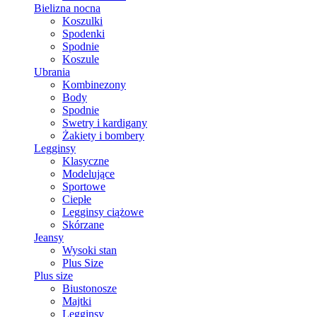
Bielizna nocna
Koszulki
Spodenki
Spodnie
Koszule
Ubrania
Kombinezony
Body
Spodnie
Swetry i kardigany
Żakiety i bombery
Legginsy
Klasyczne
Modelujące
Sportowe
Ciepłe
Legginsy ciążowe
Skórzane
Jeansy
Wysoki stan
Plus Size
Plus size
Biustonosze
Majtki
Legginsy