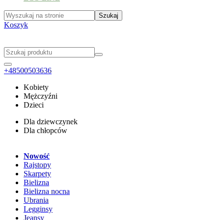
Koszyk
+48500503636
Kobiety
Mężczyźni
Dzieci
Dla dziewczynek
Dla chłopców
Nowość
Rajstopy
Skarpety
Bielizna
Bielizna nocna
Ubrania
Legginsy
Jeansy