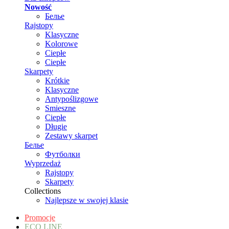
Nowość
Белье
Rajstopy
Klasyczne
Kolorowe
Ciepłe
Ciepłe
Skarpety
Krótkie
Klasyczne
Antypoślizgowe
Smieszne
Ciepłe
Długie
Zestawy skarpet
Белье
Футболки
Wyprzedaż
Rajstopy
Skarpety
Collections
Najlepsze w swojej klasie
Promocje
ECO LINE