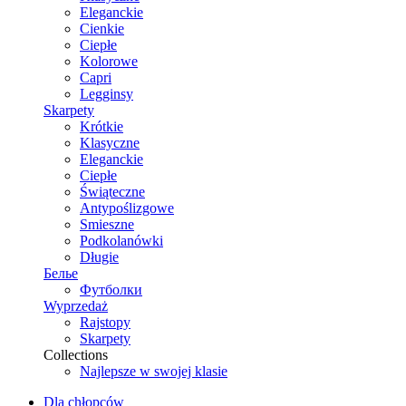
Eleganckie
Cienkie
Ciepłe
Kolorowe
Capri
Legginsy
Skarpety
Krótkie
Klasyczne
Eleganckie
Ciepłe
Świąteczne
Antypoślizgowe
Smieszne
Podkolanówki
Długie
Белье
Футболки
Wyprzedaż
Rajstopy
Skarpety
Collections
Najlepsze w swojej klasie
Dla chłopców