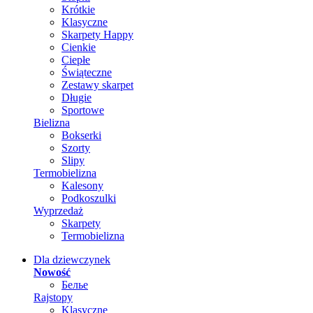
Krótkie
Klasyczne
Skarpety Happy
Cienkie
Ciepłe
Świąteczne
Zestawy skarpet
Długie
Sportowe
Bielizna
Bokserki
Szorty
Slipy
Termobielizna
Kalesony
Podkoszulki
Wyprzedaż
Skarpety
Termobielizna
Dla dziewczynek
Nowość
Белье
Rajstopy
Klasyczne