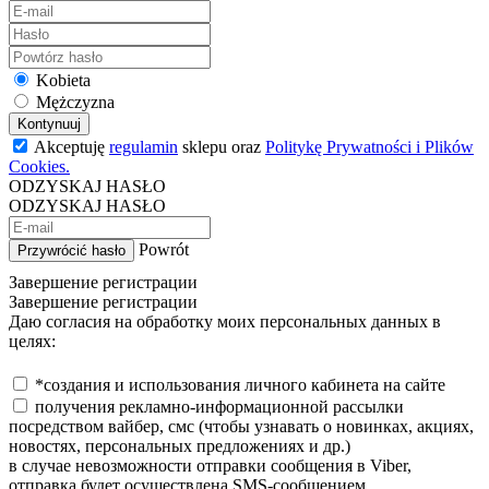
Kobieta
Mężczyzna
Kontynuuj
Akceptuję
regulamin
sklepu oraz
Politykę Prywatności i Plików
Cookies.
ODZYSKAJ HASŁO
ODZYSKAJ HASŁO
Powrót
Przywrócić hasło
Завершение регистрации
Завершение регистрации
Даю согласия на обработку моих персональных данных в
целях:
*создания и использования личного кабинета на сайте
получения рекламно-информационной рассылки
посредством вайбер, смс (чтобы узнавать о новинках, акциях,
новостях, персональных предложениях и др.)
в случае невозможности отправки сообщения в Viber,
отправка будет осуществлена SMS-сообщением