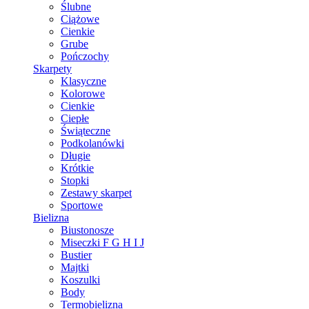
Ślubne
Ciążowe
Cienkie
Grube
Pończochy
Skarpety
Klasyczne
Kolorowe
Cienkie
Ciepłe
Świąteczne
Podkolanówki
Długie
Krótkie
Stopki
Zestawy skarpet
Sportowe
Bielizna
Biustonosze
Miseczki F G H I J
Bustier
Majtki
Koszulki
Body
Termobielizna