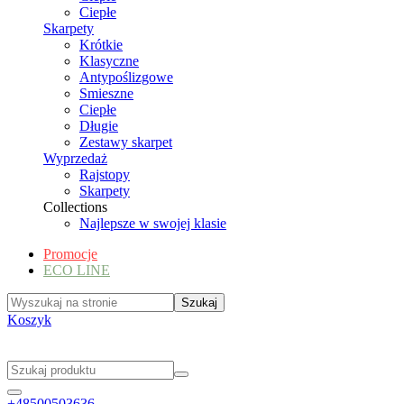
Ciepłe
Skarpety
Krótkie
Klasyczne
Antypoślizgowe
Smieszne
Ciepłe
Długie
Zestawy skarpet
Wyprzedaż
Rajstopy
Skarpety
Collections
Najlepsze w swojej klasie
Promocje
ECO LINE
Koszyk
+48500503636