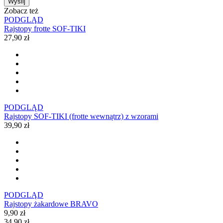
Wyślij
Zobacz też
PODGLĄD
Rajstopy frotte SOF-TIKI
27,90 zł
PODGLĄD
Rajstopy SOF-TIKI (frotte wewnątrz) z wzorami
39,90 zł
PODGLĄD
Rajstopy żakardowe BRAVO
9,90 zł
34,90 zł