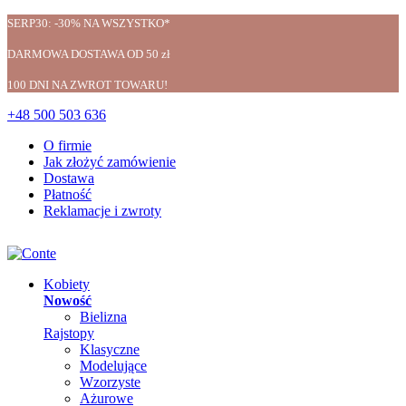
SERP30: -30% NA WSZYSTKO*
DARMOWA DOSTAWA OD 50 zł
100 DNI NA ZWROT TOWARU!
+48 500 503 636
O firmie
Jak złożyć zamówienie
Dostawa
Płatność
Reklamacje i zwroty
Kobiety
Nowość
Bielizna
Rajstopy
Klasyczne
Modelujące
Wzorzyste
Ażurowe