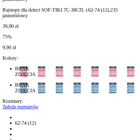
Rajstopy dla dzieci SOF-TIKI 7С-38СП, r.62-74 (12),235
jasnoróżowy
39,90 zł
75%
9,90 zł
Kolory:
BRAK
ZDJĘCIA
BRAK
ZDJĘCIA
Rozmiary:
Tabela rozmiarów
62-74 (12)