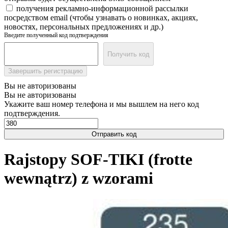
получения рекламно-информационной рассылки
посредством email (чтобы узнавать о новинках, акциях,
новостях, персональных предложениях и др.)
Введите полученный код подтверждения
Получить код
Завершить регистрацию
Вы не авторизованы
Вы не авторизованы
Укажите ваш номер телефона и мы вышлем на него код
подтверждения.
Отправить код
Rajstopy SOF-TIKI (frotte
wewnątrz) z wzorami