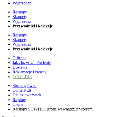
Wyprzedaż
Rajstopy
Skarpety
Wyprzedaż
Przewodniki i kolekcje
Rajstopy
Skarpety
Wyprzedaż
Przewodniki i kolekcje
O firmie
Jak złożyć zamówienie
Dostawa
Reklamacje i zwroty
ECO LINE
Strona główna
Conte Kids
Dla dziewczynek
Rajstopy
Ciepłe
Rajstopy SOF-TIKI (frotte wewnątrz) z wzorami