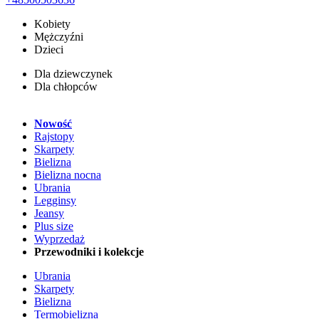
Kobiety
Mężczyźni
Dzieci
Dla dziewczynek
Dla chłopców
Nowość
Rajstopy
Skarpety
Bielizna
Bielizna nocna
Ubrania
Legginsy
Jeansy
Plus size
Wyprzedaż
Przewodniki i kolekcje
Ubrania
Skarpety
Bielizna
Termobielizna