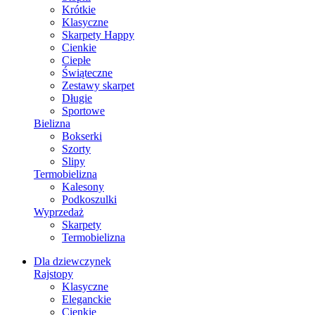
Krótkie
Klasyczne
Skarpety Happy
Cienkie
Ciepłe
Świąteczne
Zestawy skarpet
Długie
Sportowe
Bielizna
Bokserki
Szorty
Slipy
Termobielizna
Kalesony
Podkoszulki
Wyprzedaż
Skarpety
Termobielizna
Dla dziewczynek
Rajstopy
Klasyczne
Eleganckie
Cienkie