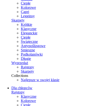
Ciepłe
Kolorowe
Capri
Legginsy
Skarpety
Krótkie
Klasyczne
Eleganckie
Ciepłe
Świąteczne
Antypoślizgowe
Smieszne
Podkolanówki
Długie
Wyprzedaż
Rajstopy
Skarpety
Collections
Najlepsze w swojej klasie
Dla chłopców
Rajstopy
Klasyczne
Kolorowe
Ciepłe