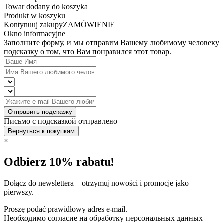
Towar dodany do koszyka
Produkt w koszyku
Kontynuuj zakupy
ZAMÓWIENIE
Okno informacyjne
Заполните форму, и мы отправим Вашему любимому человеку
подсказку о том, что Вам понравился этот товар.
Отправить подсказку
Письмо с подсказкой отправлено
Вернуться к покупкам
×
Odbierz 10% rabatu!
Dołącz do newslettera – otrzymuj nowości i promocje jako
pierwszy.
Proszę podać prawidłowy adres e-mail.
Необходимо согласие на обработку персональных данных