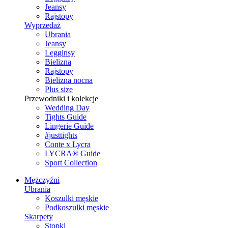
Jeansy
Rajstopy
Wyprzedaż
Ubrania
Jeansy
Legginsy
Bielizna
Rajstopy
Bielizna nocna
Plus size
Przewodniki i kolekcje
Wedding Day
Tights Guide
Lingerie Guide
#justtights
Conte x Lycra
LYCRA® Guide
Sport Сollection
Mężczyźni
Ubrania
Koszulki męskie
Podkoszulki męskie
Skarpety
Stopki