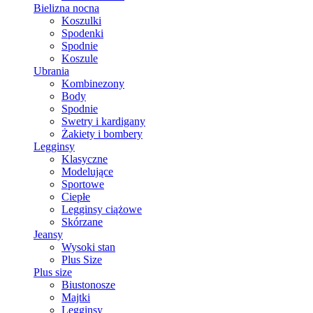
Bielizna nocna
Koszulki
Spodenki
Spodnie
Koszule
Ubrania
Kombinezony
Body
Spodnie
Swetry i kardigany
Żakiety i bombery
Legginsy
Klasyczne
Modelujące
Sportowe
Ciepłe
Legginsy ciążowe
Skórzane
Jeansy
Wysoki stan
Plus Size
Plus size
Biustonosze
Majtki
Legginsy