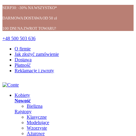
SERP30: -30% NA WSZYSTKO*
DARMOWA DOSTAWA OD 50 zł
100 DNI NA ZWROT TOWARU!
+48 500 503 636
O firmie
Jak złożyć zamówienie
Dostawa
Płatność
Reklamacje i zwroty
Kobiety
Nowość
Bielizna
Rajstopy
Klasyczne
Modelujące
Wzorzyste
Ażurowe