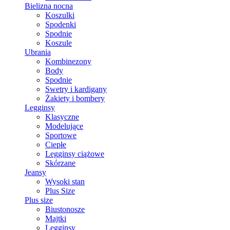
Bielizna nocna
Koszulki
Spodenki
Spodnie
Koszule
Ubrania
Kombinezony
Body
Spodnie
Swetry i kardigany
Żakiety i bombery
Legginsy
Klasyczne
Modelujące
Sportowe
Ciepłe
Legginsy ciążowe
Skórzane
Jeansy
Wysoki stan
Plus Size
Plus size
Biustonosze
Majtki
Legginsy