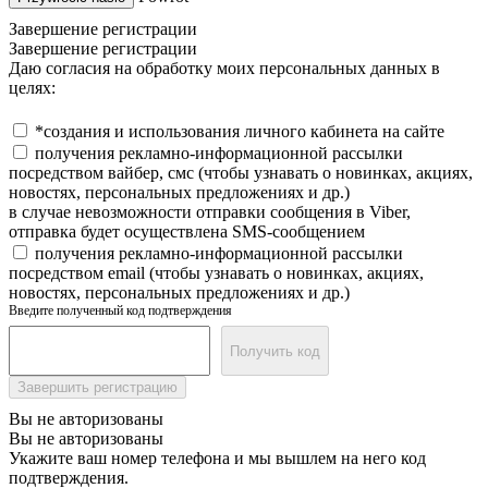
Завершение регистрации
Завершение регистрации
Даю согласия на обработку моих персональных данных в
целях:
*создания и использования личного кабинета на сайте
получения рекламно-информационной рассылки
посредством вайбер, смс (чтобы узнавать о новинках, акциях,
новостях, персональных предложениях и др.)
в случае невозможности отправки сообщения в Viber,
отправка будет осуществлена SMS-сообщением
получения рекламно-информационной рассылки
посредством email (чтобы узнавать о новинках, акциях,
новостях, персональных предложениях и др.)
Введите полученный код подтверждения
Получить код
Завершить регистрацию
Вы не авторизованы
Вы не авторизованы
Укажите ваш номер телефона и мы вышлем на него код
подтверждения.