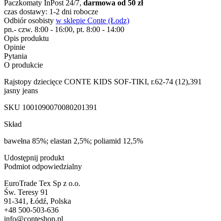
Paczkomaty InPost 24/7,
darmowa od 50 zł
czas dostawy: 1-2 dni robocze
Odbiór osobisty
w sklepie Conte (Łodz)
pn.- czw. 8:00 - 16:00, pt. 8:00 - 14:00
Opis produktu
Opinie
Pytania
O produkcie
Rajstopy dziecięce CONTE KIDS SOF-TIKI, r.62-74 (12),391
jasny jeans
SKU
1001090070080201391
Skład
bawełna 85%; elastan 2,5%; poliamid 12,5%
Udostępnij produkt
Podmiot odpowiedzialny
EuroTrade Tex Sp z o.o.
Św. Teresy 91
91-341, Łódź, Polska
+48 500-503-636
info@conteshop.pl