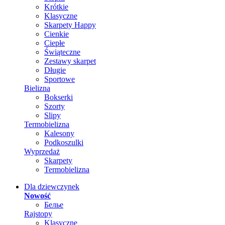
Krótkie
Klasyczne
Skarpety Happy
Cienkie
Ciepłe
Świąteczne
Zestawy skarpet
Długie
Sportowe
Bielizna
Bokserki
Szorty
Slipy
Termobielizna
Kalesony
Podkoszulki
Wyprzedaż
Skarpety
Termobielizna
Dla dziewczynek
Nowość
Белье
Rajstopy
Klasyczne