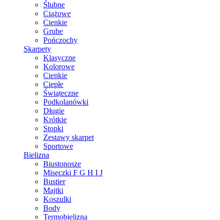
Ślubne
Ciążowe
Cienkie
Grube
Pończochy
Skarpety
Klasyczne
Kolorowe
Cienkie
Ciepłe
Świąteczne
Podkolanówki
Długie
Krótkie
Stopki
Zestawy skarpet
Sportowe
Bielizna
Biustonosze
Miseczki F G H I J
Bustier
Majtki
Koszulki
Body
Termobielizna