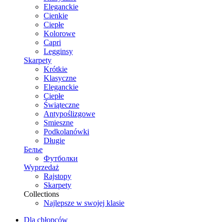
Eleganckie
Cienkie
Ciepłe
Kolorowe
Capri
Legginsy
Skarpety
Krótkie
Klasyczne
Eleganckie
Ciepłe
Świąteczne
Antypoślizgowe
Smieszne
Podkolanówki
Długie
Белье
Футболки
Wyprzedaż
Rajstopy
Skarpety
Collections
Najlepsze w swojej klasie
Dla chłopców