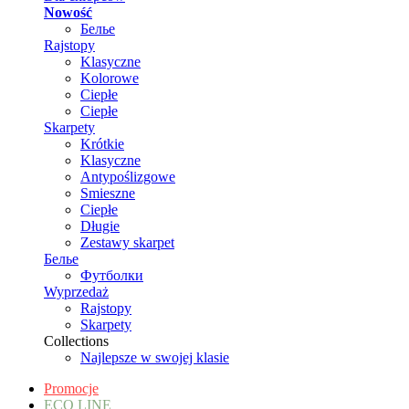
Nowość
Белье
Rajstopy
Klasyczne
Kolorowe
Ciepłe
Ciepłe
Skarpety
Krótkie
Klasyczne
Antypoślizgowe
Smieszne
Ciepłe
Długie
Zestawy skarpet
Белье
Футболки
Wyprzedaż
Rajstopy
Skarpety
Collections
Najlepsze w swojej klasie
Promocje
ECO LINE