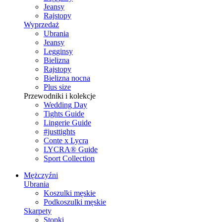
Jeansy
Rajstopy
Wyprzedaż
Ubrania
Jeansy
Legginsy
Bielizna
Rajstopy
Bielizna nocna
Plus size
Przewodniki i kolekcje
Wedding Day
Tights Guide
Lingerie Guide
#justtights
Conte x Lycra
LYCRA® Guide
Sport Сollection
Mężczyźni
Ubrania
Koszulki męskie
Podkoszulki męskie
Skarpety
Stopki