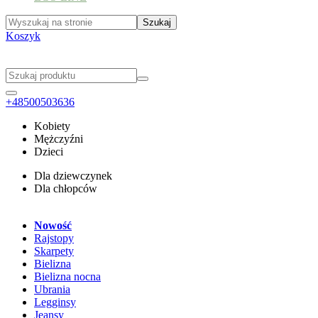
Koszyk
+48500503636
Kobiety
Mężczyźni
Dzieci
Dla dziewczynek
Dla chłopców
Nowość
Rajstopy
Skarpety
Bielizna
Bielizna nocna
Ubrania
Legginsy
Jeansy