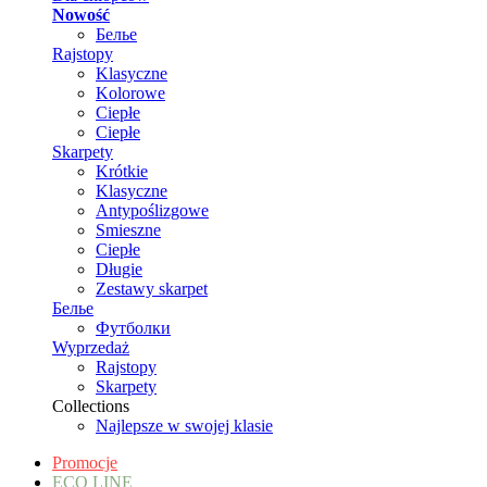
Nowość
Белье
Rajstopy
Klasyczne
Kolorowe
Ciepłe
Ciepłe
Skarpety
Krótkie
Klasyczne
Antypoślizgowe
Smieszne
Ciepłe
Długie
Zestawy skarpet
Белье
Футболки
Wyprzedaż
Rajstopy
Skarpety
Collections
Najlepsze w swojej klasie
Promocje
ECO LINE