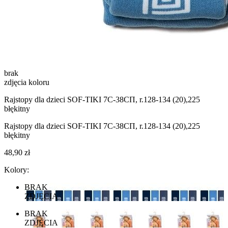
brak
zdjęcia koloru
Rajstopy dla dzieci SOF-TIKI 7С-38СП, r.128-134 (20),225
błękitny
Rajstopy dla dzieci SOF-TIKI 7С-38СП, r.128-134 (20),225
błękitny
48,90 zł
Kolory:
BRAK
ZDJĘCIA
BRAK
ZDJĘCIA