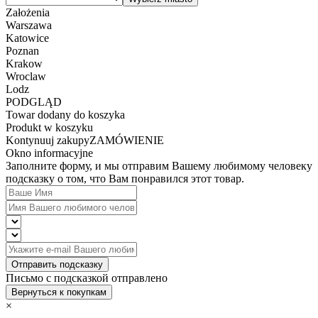
Założenia
Warszawa
Katowice
Poznan
Krakow
Wroclaw
Lodz
PODGLĄD
Towar dodany do koszyka
Produkt w koszyku
Kontynuuj zakupy
ZAMÓWIENIE
Okno informacyjne
Заполните форму, и мы отправим Вашему любимому человеку
подсказку о том, что Вам понравился этот товар.
Отправить подсказку
Письмо с подсказкой отправлено
Вернуться к покупкам
×