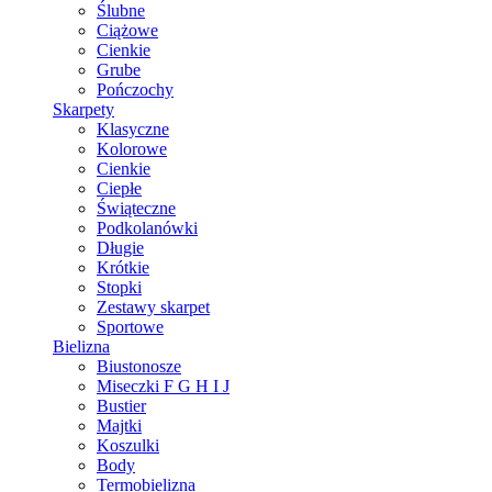
Ślubne
Ciążowe
Cienkie
Grube
Pończochy
Skarpety
Klasyczne
Kolorowe
Cienkie
Ciepłe
Świąteczne
Podkolanówki
Długie
Krótkie
Stopki
Zestawy skarpet
Sportowe
Bielizna
Biustonosze
Miseczki F G H I J
Bustier
Majtki
Koszulki
Body
Termobielizna