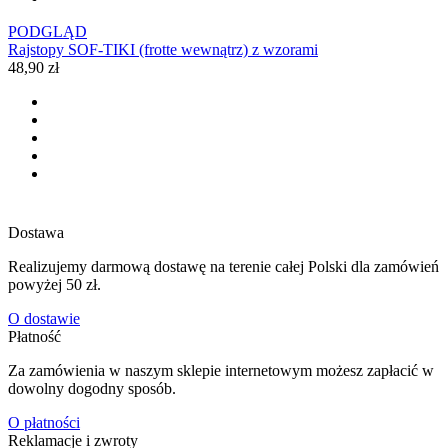
PODGLĄD
Rajstopy SOF-TIKI (frotte wewnątrz) z wzorami
48,90 zł
Dostawa
Realizujemy darmową dostawę na terenie całej Polski dla zamówień
powyżej 50 zł.
O dostawie
Płatność
Za zamówienia w naszym sklepie internetowym możesz zapłacić w
dowolny dogodny sposób.
O płatności
Reklamacje i zwroty