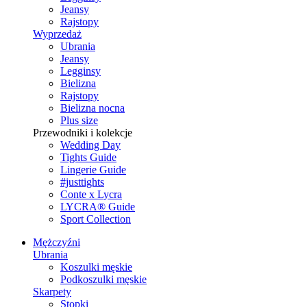
Jeansy
Rajstopy
Wyprzedaż
Ubrania
Jeansy
Legginsy
Bielizna
Rajstopy
Bielizna nocna
Plus size
Przewodniki i kolekcje
Wedding Day
Tights Guide
Lingerie Guide
#justtights
Conte x Lycra
LYCRA® Guide
Sport Сollection
Mężczyźni
Ubrania
Koszulki męskie
Podkoszulki męskie
Skarpety
Stopki