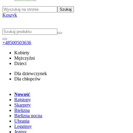
Koszyk
+48500503636
Kobiety
Mężczyźni
Dzieci
Dla dziewczynek
Dla chłopców
Nowość
Rajstopy
Skarpety
Bielizna
Bielizna nocna
Ubrania
Legginsy
Jeansy