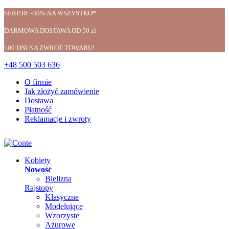
SERP30: -30% NA WSZYSTKO*
DARMOWA DOSTAWA OD 50 zł
100 DNI NA ZWROT TOWARU!
+48 500 503 636
O firmie
Jak złożyć zamówienie
Dostawa
Płatność
Reklamacje i zwroty
Kobiety
Nowość
Bielizna
Rajstopy
Klasyczne
Modelujące
Wzorzyste
Ażurowe