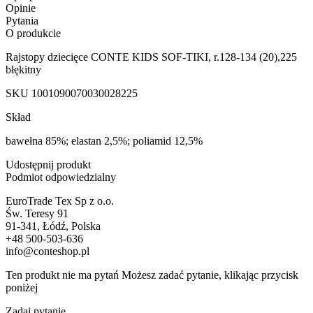
Opinie
Pytania
O produkcie
Rajstopy dziecięce CONTE KIDS SOF-TIKI, r.128-134 (20),225
błękitny
SKU
1001090070030028225
Skład
bawełna 85%; elastan 2,5%; poliamid 12,5%
Udostępnij produkt
Podmiot odpowiedzialny
EuroTrade Tex Sp z o.o.
Św. Teresy 91
91-341, Łódź, Polska
+48 500-503-636
info@conteshop.pl
Ten produkt nie ma pytań Możesz zadać pytanie, klikając przycisk
poniżej
Zadaj pytanie