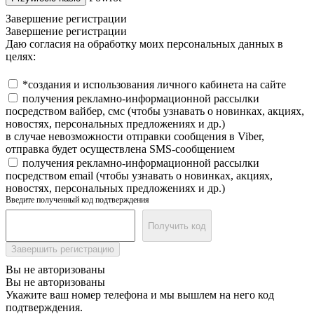
Завершение регистрации
Завершение регистрации
Даю согласия на обработку моих персональных данных в
целях:
*создания и использования личного кабинета на сайте
получения рекламно-информационной рассылки
посредством вайбер, смс (чтобы узнавать о новинках, акциях,
новостях, персональных предложениях и др.)
в случае невозможности отправки сообщения в Viber,
отправка будет осуществлена SMS-сообщением
получения рекламно-информационной рассылки
посредством email (чтобы узнавать о новинках, акциях,
новостях, персональных предложениях и др.)
Введите полученный код подтверждения
Получить код
Завершить регистрацию
Вы не авторизованы
Вы не авторизованы
Укажите ваш номер телефона и мы вышлем на него код
подтверждения.