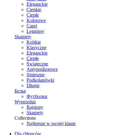
Eleganckie
Cienkie
Ciepłe
Kolorowe
Capri
Legginsy
Skarpety
Krótkie
Klasyczne
Eleganckie
Ciepłe
Świąteczne
Antypoślizgowe
Smieszne
Podkolanówki
Długie
Белье
Футболки
Wyprzedaż
Rajstopy
Skarpety
Collections
Najlepsze w swojej klasie
Dla chłopców