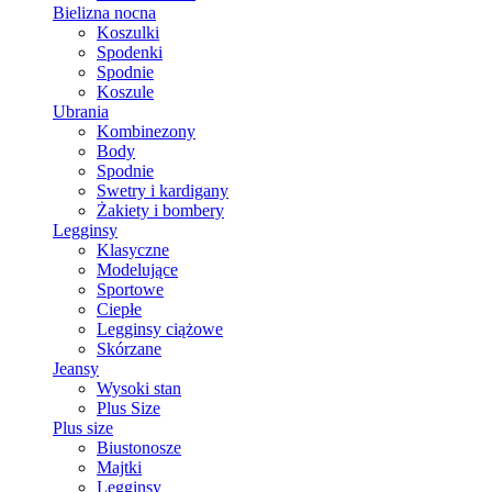
Bielizna nocna
Koszulki
Spodenki
Spodnie
Koszule
Ubrania
Kombinezony
Body
Spodnie
Swetry i kardigany
Żakiety i bombery
Legginsy
Klasyczne
Modelujące
Sportowe
Ciepłe
Legginsy ciążowe
Skórzane
Jeansy
Wysoki stan
Plus Size
Plus size
Biustonosze
Majtki
Legginsy