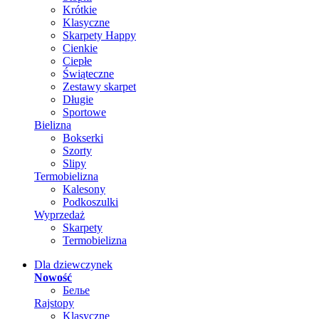
Krótkie
Klasyczne
Skarpety Happy
Cienkie
Ciepłe
Świąteczne
Zestawy skarpet
Długie
Sportowe
Bielizna
Bokserki
Szorty
Slipy
Termobielizna
Kalesony
Podkoszulki
Wyprzedaż
Skarpety
Termobielizna
Dla dziewczynek
Nowość
Белье
Rajstopy
Klasyczne