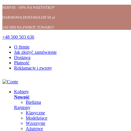
SERP30: -30% NA WSZYSTKO*
DARMOWA DOSTAWA OD 50 zł
100 DNI NA ZWROT TOWARU!
+48 500 503 636
O firmie
Jak złożyć zamówienie
Dostawa
Płatność
Reklamacje i zwroty
Kobiety
Nowość
Bielizna
Rajstopy
Klasyczne
Modelujące
Wzorzyste
Ażurowe