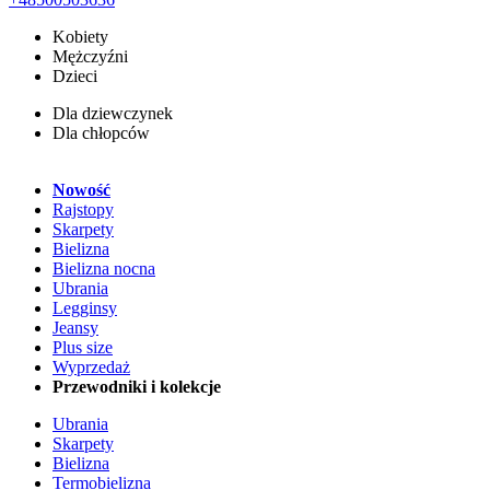
Kobiety
Mężczyźni
Dzieci
Dla dziewczynek
Dla chłopców
Nowość
Rajstopy
Skarpety
Bielizna
Bielizna nocna
Ubrania
Legginsy
Jeansy
Plus size
Wyprzedaż
Przewodniki i kolekcje
Ubrania
Skarpety
Bielizna
Termobielizna