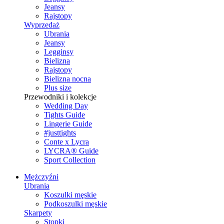
Jeansy
Rajstopy
Wyprzedaż
Ubrania
Jeansy
Legginsy
Bielizna
Rajstopy
Bielizna nocna
Plus size
Przewodniki i kolekcje
Wedding Day
Tights Guide
Lingerie Guide
#justtights
Conte x Lycra
LYCRA® Guide
Sport Сollection
Mężczyźni
Ubrania
Koszulki męskie
Podkoszulki męskie
Skarpety
Stopki