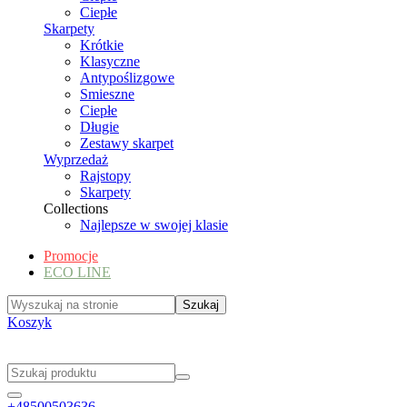
Ciepłe
Skarpety
Krótkie
Klasyczne
Antypoślizgowe
Smieszne
Ciepłe
Długie
Zestawy skarpet
Wyprzedaż
Rajstopy
Skarpety
Collections
Najlepsze w swojej klasie
Promocje
ECO LINE
Koszyk
+48500503636