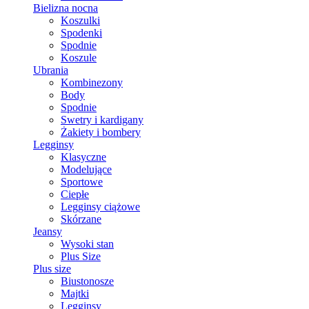
Bielizna nocna
Koszulki
Spodenki
Spodnie
Koszule
Ubrania
Kombinezony
Body
Spodnie
Swetry i kardigany
Żakiety i bombery
Legginsy
Klasyczne
Modelujące
Sportowe
Ciepłe
Legginsy ciążowe
Skórzane
Jeansy
Wysoki stan
Plus Size
Plus size
Biustonosze
Majtki
Legginsy