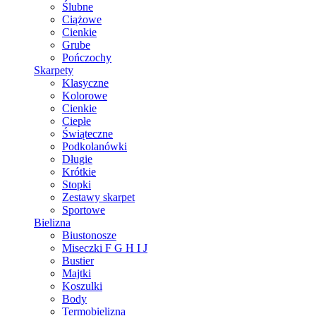
Ślubne
Ciążowe
Cienkie
Grube
Pończochy
Skarpety
Klasyczne
Kolorowe
Cienkie
Ciepłe
Świąteczne
Podkolanówki
Długie
Krótkie
Stopki
Zestawy skarpet
Sportowe
Bielizna
Biustonosze
Miseczki F G H I J
Bustier
Majtki
Koszulki
Body
Termobielizna