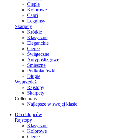
Ciepłe
Kolorowe
Capri
Legginsy
Skarpety
Krótkie
Klasyczne
Eleganckie
Ciepłe
Świąteczne
Antypoślizgowe
Smieszne
Podkolanówki
Długie
Wyprzedaż
Rajstopy
Skarpety
Collections
Najlepsze w swojej klasie
Dla chłopców
Rajstopy
Klasyczne
Kolorowe
Ciepłe