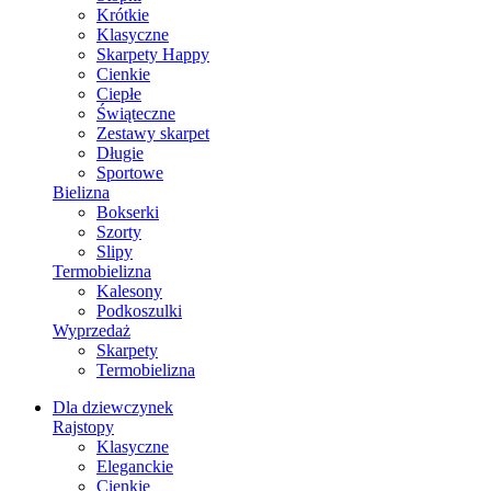
Krótkie
Klasyczne
Skarpety Happy
Cienkie
Ciepłe
Świąteczne
Zestawy skarpet
Długie
Sportowe
Bielizna
Bokserki
Szorty
Slipy
Termobielizna
Kalesony
Podkoszulki
Wyprzedaż
Skarpety
Termobielizna
Dla dziewczynek
Rajstopy
Klasyczne
Eleganckie
Cienkie