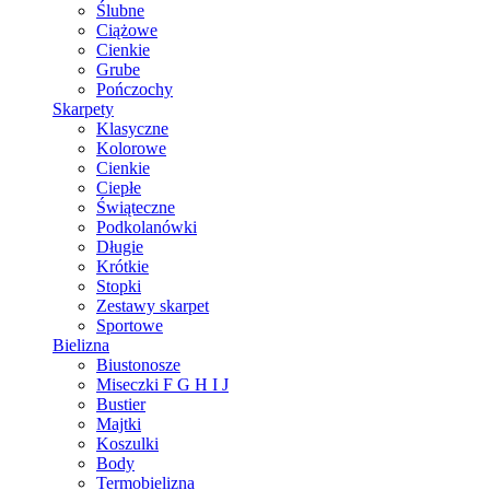
Ślubne
Ciążowe
Cienkie
Grube
Pończochy
Skarpety
Klasyczne
Kolorowe
Cienkie
Ciepłe
Świąteczne
Podkolanówki
Długie
Krótkie
Stopki
Zestawy skarpet
Sportowe
Bielizna
Biustonosze
Miseczki F G H I J
Bustier
Majtki
Koszulki
Body
Termobielizna