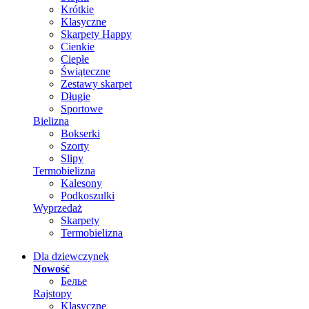
Krótkie
Klasyczne
Skarpety Happy
Cienkie
Ciepłe
Świąteczne
Zestawy skarpet
Długie
Sportowe
Bielizna
Bokserki
Szorty
Slipy
Termobielizna
Kalesony
Podkoszulki
Wyprzedaż
Skarpety
Termobielizna
Dla dziewczynek
Nowość
Белье
Rajstopy
Klasyczne