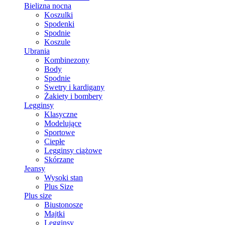
Bielizna nocna
Koszulki
Spodenki
Spodnie
Koszule
Ubrania
Kombinezony
Body
Spodnie
Swetry i kardigany
Żakiety i bombery
Legginsy
Klasyczne
Modelujące
Sportowe
Ciepłe
Legginsy ciążowe
Skórzane
Jeansy
Wysoki stan
Plus Size
Plus size
Biustonosze
Majtki
Legginsy