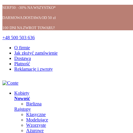
SERP30: -30% NA WSZYSTKO*
DARMOWA DOSTAWA OD 50 zł
100 DNI NA ZWROT TOWARU!
+48 500 503 636
O firmie
Jak złożyć zamówienie
Dostawa
Płatność
Reklamacje i zwroty
Kobiety
Nowość
Bielizna
Rajstopy
Klasyczne
Modelujące
Wzorzyste
Ażurowe