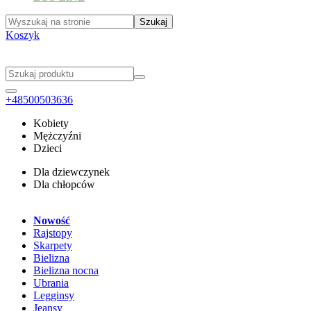
Koszyk
+48500503636
Kobiety
Mężczyźni
Dzieci
Dla dziewczynek
Dla chłopców
Nowość
Rajstopy
Skarpety
Bielizna
Bielizna nocna
Ubrania
Legginsy
Jeansy