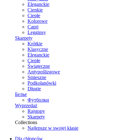
Eleganckie
Cienkie
Ciepłe
Kolorowe
Capri
Legginsy
Skarpety
Krótkie
Klasyczne
Eleganckie
Ciepłe
Świąteczne
Antypoślizgowe
Smieszne
Podkolanówki
Długie
Белье
Футболки
Wyprzedaż
Rajstopy
Skarpety
Collections
Najlepsze w swojej klasie
Dla chłopców