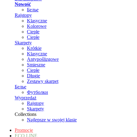
Nowość
Белье
Rajstopy
Klasyczne
Kolorowe
Ciepłe
Ciepłe
Skarpety
Krótkie
Klasyczne
Antypoślizgowe
Smieszne
Ciepłe
Długie
Zestawy skarpet
Белье
Футболки
Wyprzedaż
Rajstopy
Skarpety
Collections
Najlepsze w swojej klasie
Promocje
ECO LINE