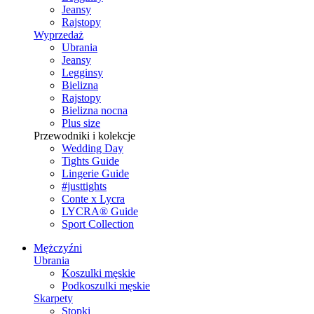
Jeansy
Rajstopy
Wyprzedaż
Ubrania
Jeansy
Legginsy
Bielizna
Rajstopy
Bielizna nocna
Plus size
Przewodniki i kolekcje
Wedding Day
Tights Guide
Lingerie Guide
#justtights
Conte x Lycra
LYCRA® Guide
Sport Сollection
Mężczyźni
Ubrania
Koszulki męskie
Podkoszulki męskie
Skarpety
Stopki