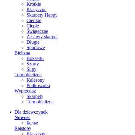
Krótkie
Klasyczne
Skarpety Happy
Cienkie
Ciepłe
Świąteczne
Zestawy skarpet
Długie
Sportowe
Bielizna
Bokserki
Szorty
Slipy
Termobielizna
Kalesony
Podkoszulki
Wyprzedaż
Skarpety
Termobielizna
Dla dziewczynek
Nowość
Белье
Rajstopy
Klasyczne