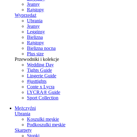
Jeansy
Rajstopy
Wyprzedaż
Ubrania
Jeansy
Legginsy
Bielizna
Rajstopy
Bielizna nocna
Plus size
Przewodniki i kolekcje
Wedding Day
Tights Guide
Lingerie Guide
#justtights
Conte x Lycra
LYCRA® Guide
Sport Сollection
Mężczyźni
Ubrania
Koszulki męskie
Podkoszulki męskie
Skarpety
Stopki