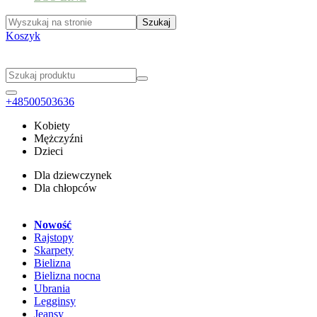
Koszyk
+48500503636
Kobiety
Mężczyźni
Dzieci
Dla dziewczynek
Dla chłopców
Nowość
Rajstopy
Skarpety
Bielizna
Bielizna nocna
Ubrania
Legginsy
Jeansy