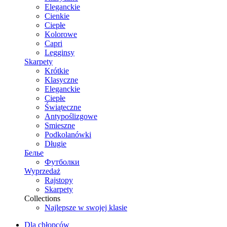
Eleganckie
Cienkie
Ciepłe
Kolorowe
Capri
Legginsy
Skarpety
Krótkie
Klasyczne
Eleganckie
Ciepłe
Świąteczne
Antypoślizgowe
Smieszne
Podkolanówki
Długie
Белье
Футболки
Wyprzedaż
Rajstopy
Skarpety
Collections
Najlepsze w swojej klasie
Dla chłopców