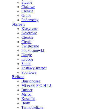
Ślubne
Ciążowe
Cienkie
Grube
Pończochy
Skarpety
Klasyczne
Kolorowe
Cienkie
Ciepłe
Świąteczne
Podkolanówki
Długie
Krótkie
Stopki
Zestawy skarpet
Sportowe
Bielizna
Biustonosze
Miseczki F G H I J
Bustier
Majtki
Koszulki
Body
Termobielizna