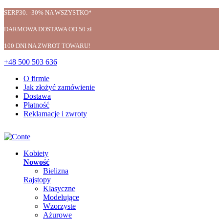
SERP30: -30% NA WSZYSTKO*
DARMOWA DOSTAWA OD 50 zł
100 DNI NA ZWROT TOWARU!
+48 500 503 636
O firmie
Jak złożyć zamówienie
Dostawa
Płatność
Reklamacje i zwroty
Kobiety
Nowość
Bielizna
Rajstopy
Klasyczne
Modelujące
Wzorzyste
Ażurowe