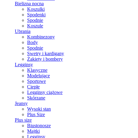
Bielizna nocna
Koszulki
Spodenki
Spodnie
Koszule
Ubrania
Kombinezony
Body
Spodnie
Swetry i kardigany
Żakiety i bombery
Legginsy
Klasyczne
Modelujące
Sportowe
Ciepłe
Legginsy ciążowe
Skórzane
Jeansy
Wysoki stan
Plus Size
Plus size
Biustonosze
Majtki
Legginsy