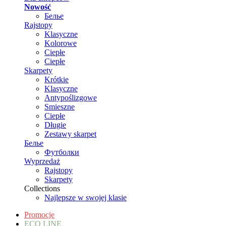
Nowość
Белье
Rajstopy
Klasyczne
Kolorowe
Ciepłe
Ciepłe
Skarpety
Krótkie
Klasyczne
Antypoślizgowe
Smieszne
Ciepłe
Długie
Zestawy skarpet
Белье
Футболки
Wyprzedaż
Rajstopy
Skarpety
Collections
Najlepsze w swojej klasie
Promocje
ECO LINE