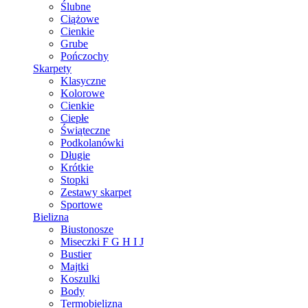
Ślubne
Ciążowe
Cienkie
Grube
Pończochy
Skarpety
Klasyczne
Kolorowe
Cienkie
Ciepłe
Świąteczne
Podkolanówki
Długie
Krótkie
Stopki
Zestawy skarpet
Sportowe
Bielizna
Biustonosze
Miseczki F G H I J
Bustier
Majtki
Koszulki
Body
Termobielizna