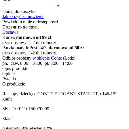
-
+
Dodaj do koszyka
Jak złożyć zamówienie
Powiadom mnie o dostępności
Получить по email
Dostawa
Kurier,
darmowa od 99 zł
czas dostawy: 1-2 dni robocze
Paczkomaty InPost 24/7,
darmowa od 50 zł
czas dostawy: 1-2 dni robocze
Odbiór osobisty
w sklepie Conte (Łodz)
pn.- czw. 8:00 - 16:00, pt. 8:00 - 14:00
Opis produktu
Opinie
Pytania
O produkcie
Rajstopy dziecięce CONTE ELEGANT STARLET, r.146-152,
grafit
SKU
1001110150070009
Skład
poliamid 88%; elastan 12%