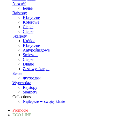
Nowość
Белье
Rajstopy
Klasyczne
Kolorowe
Ciepłe
Ciepłe
Skarpety
Krótkie
Klasyczne
Antypoślizgowe
Smieszne
Ciepłe
Długie
Zestawy skarpet
Белье
Футболки
Wyprzedaż
Rajstopy
Skarpety
Collections
Najlepsze w swojej klasie
Promocje
ECO LINE