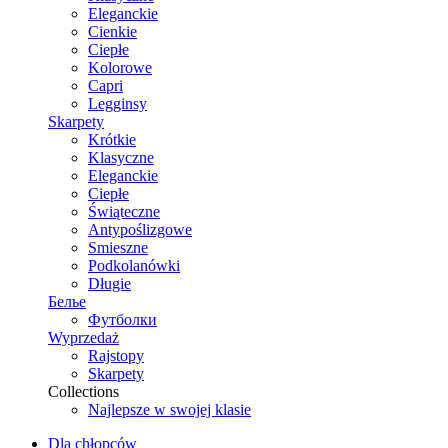
Eleganckie
Cienkie
Ciepłe
Kolorowe
Capri
Legginsy
Skarpety
Krótkie
Klasyczne
Eleganckie
Ciepłe
Świąteczne
Antypoślizgowe
Smieszne
Podkolanówki
Długie
Белье
Футболки
Wyprzedaż
Rajstopy
Skarpety
Collections
Najlepsze w swojej klasie
Dla chłopców