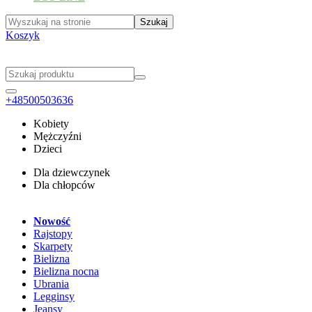
Koszyk
+48500503636
Kobiety
Mężczyźni
Dzieci
Dla dziewczynek
Dla chłopców
Nowość
Rajstopy
Skarpety
Bielizna
Bielizna nocna
Ubrania
Legginsy
Jeansy