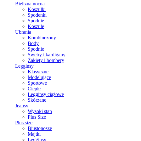
Bielizna nocna
Koszulki
Spodenki
Spodnie
Koszule
Ubrania
Kombinezony
Body
Spodnie
Swetry i kardigany
Żakiety i bombery
Legginsy
Klasyczne
Modelujące
Sportowe
Ciepłe
Legginsy ciążowe
Skórzane
Jeansy
Wysoki stan
Plus Size
Plus size
Biustonosze
Majtki
Legginsy