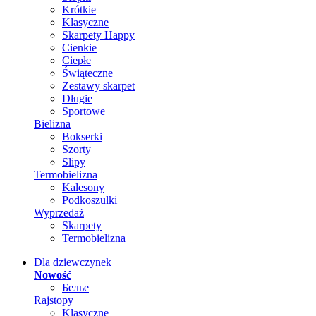
Krótkie
Klasyczne
Skarpety Happy
Cienkie
Ciepłe
Świąteczne
Zestawy skarpet
Długie
Sportowe
Bielizna
Bokserki
Szorty
Slipy
Termobielizna
Kalesony
Podkoszulki
Wyprzedaż
Skarpety
Termobielizna
Dla dziewczynek
Nowość
Белье
Rajstopy
Klasyczne