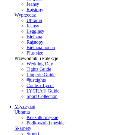
Jeansy
Rajstopy
Wyprzedaż
Ubrania
Jeansy
Legginsy
Bielizna
Rajstopy
Bielizna nocna
Plus size
Przewodniki i kolekcje
Wedding Day
Tights Guide
Lingerie Guide
#justtights
Conte x Lycra
LYCRA® Guide
Sport Сollection
Mężczyźni
Ubrania
Koszulki męskie
Podkoszulki męskie
Skarpety
Stopki