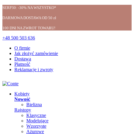
SERP30: -30% NA WSZYSTKO*
DARMOWA DOSTAWA OD 50 zł
100 DNI NA ZWROT TOWARU!
+48 500 503 636
O firmie
Jak złożyć zamówienie
Dostawa
Płatność
Reklamacje i zwroty
Kobiety
Nowość
Bielizna
Rajstopy
Klasyczne
Modelujące
Wzorzyste
Ażurowe