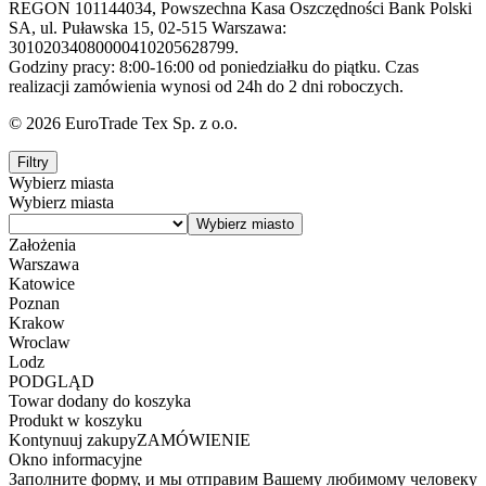
REGON 101144034, Powszechna Kasa Oszczędności Bank Polski
SA, ul. Puławska 15, 02-515 Warszawa:
30102034080000410205628799.
Godziny pracy: 8:00-16:00 od poniedziałku do piątku. Czas
realizacji zamówienia wynosi od 24h do 2 dni roboczych.
© 2026 EuroTrade Tex Sp. z o.o.
Filtry
Wybierz miasta
Wybierz miasta
Założenia
Warszawa
Katowice
Poznan
Krakow
Wroclaw
Lodz
PODGLĄD
Towar dodany do koszyka
Produkt w koszyku
Kontynuuj zakupy
ZAMÓWIENIE
Okno informacyjne
Заполните форму, и мы отправим Вашему любимому человеку