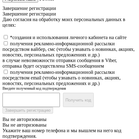
Завершение регистрации
Завершение регистрации
Даю согласия на обработку моих персональных данных в
целях:
*создания и использования личного кабинета на сайте
получения рекламно-информационной рассылки
посредством вайбер, смс (чтобы узнавать о новинках, акциях,
новостях, персональных предложениях и др.)
в случае невозможности отправки сообщения в Viber,
отправка будет осуществлена SMS-сообщением
получения рекламно-информационной рассылки
посредством email (чтобы узнавать о новинках, акциях,
новостях, персональных предложениях и др.)
Введите полученный код подтверждения
Получить код
Завершить регистрацию
Вы не авторизованы
Вы не авторизованы
Укажите ваш номер телефона и мы вышлем на него код
подтверждения.