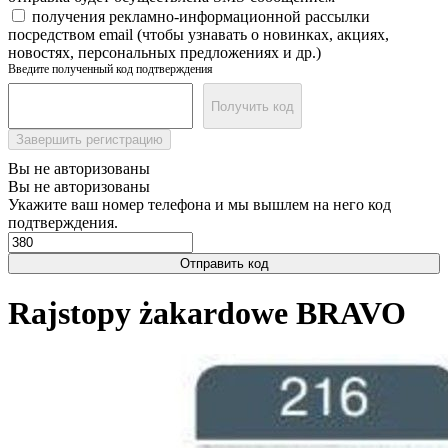
получения рекламно-информационной рассылки
посредством email (чтобы узнавать о новинках, акциях,
новостях, персональных предложениях и др.)
Введите полученный код подтверждения
Получить код
Завершить регистрацию
Вы не авторизованы
Вы не авторизованы
Укажите ваш номер телефона и мы вышлем на него код
подтверждения.
Отправить код
Rajstopy żakardowe BRAVO