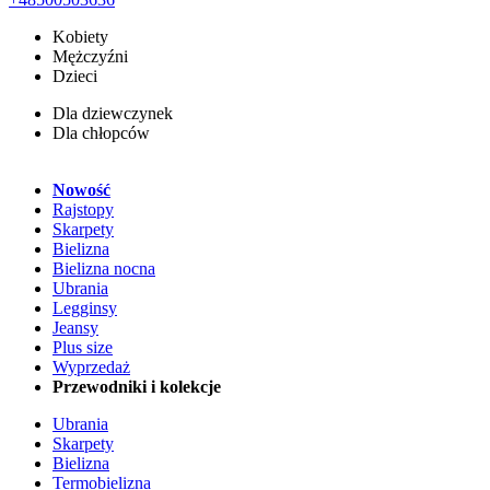
Kobiety
Mężczyźni
Dzieci
Dla dziewczynek
Dla chłopców
Nowość
Rajstopy
Skarpety
Bielizna
Bielizna nocna
Ubrania
Legginsy
Jeansy
Plus size
Wyprzedaż
Przewodniki i kolekcje
Ubrania
Skarpety
Bielizna
Termobielizna