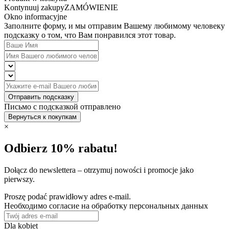
Kontynuuj zakupy
ZAMÓWIENIE
Okno informacyjne
Заполните форму, и мы отправим Вашему любимому человеку
подсказку о том, что Вам понравился этот товар.
Отправить подсказку
Письмо с подсказкой отправлено
Вернуться к покупкам
×
Odbierz 10% rabatu!
Dołącz do newslettera – otrzymuj nowości i promocje jako
pierwszy.
Proszę podać prawidłowy adres e-mail.
Необходимо согласие на обработку персональных данных
Dla kobiet