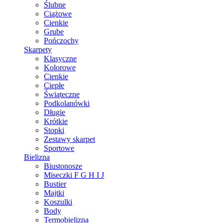
Ślubne
Ciążowe
Cienkie
Grube
Pończochy
Skarpety
Klasyczne
Kolorowe
Cienkie
Ciepłe
Świąteczne
Podkolanówki
Długie
Krótkie
Stopki
Zestawy skarpet
Sportowe
Bielizna
Biustonosze
Miseczki F G H I J
Bustier
Majtki
Koszulki
Body
Termobielizna