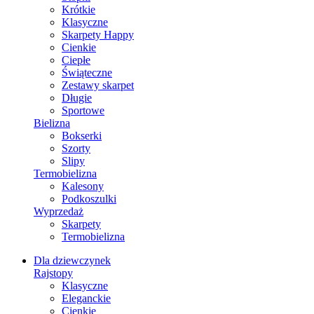
Krótkie
Klasyczne
Skarpety Happy
Cienkie
Ciepłe
Świąteczne
Zestawy skarpet
Długie
Sportowe
Bielizna
Bokserki
Szorty
Slipy
Termobielizna
Kalesony
Podkoszulki
Wyprzedaż
Skarpety
Termobielizna
Dla dziewczynek
Rajstopy
Klasyczne
Eleganckie
Cienkie