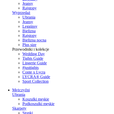
Jeansy
Rajstopy
Wyprzedaż
Ubrania
Jeansy
Legginsy
Bielizna
Rajstopy
Bielizna nocna
Plus size
Przewodniki i kolekcje
Wedding Day
Tights Guide
Lingerie Guide
#justtights
Conte x Lycra
LYCRA® Guide
Sport Сollection
Mężczyźni
Ubrania
Koszulki męskie
Podkoszulki męskie
Skarpety
Stopki