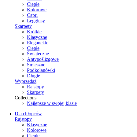
Ciepłe
Kolorowe
Capri
Legginsy
Skarpety
Krótkie
Klasyczne
Eleganckie
Ciepłe
Świąteczne
Antypoślizgowe
Smieszne
Podkolanówki
Długie
Wyprzedaż
Rajstopy
Skarpety
Collections
Najlepsze w swojej klasie
Dla chłopców
Rajstopy
Klasyczne
Kolorowe
Ciepłe