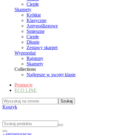
Ciepłe
Skarpety
Krótkie
Klasyczne
Antypoślizgowe
Smieszne
Ciepłe
Długie
Zestawy skarpet
Wyprzedaż
Rajstopy
Skarpety
Collections
Najlepsze w swojej klasie
Promocje
ECO LINE
Koszyk
+48500503636