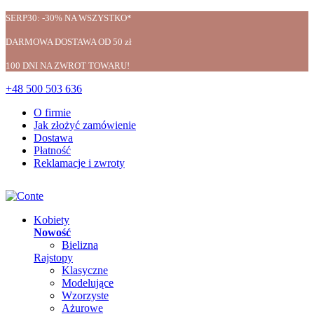
SERP30: -30% NA WSZYSTKO*
DARMOWA DOSTAWA OD 50 zł
100 DNI NA ZWROT TOWARU!
+48 500 503 636
O firmie
Jak złożyć zamówienie
Dostawa
Płatność
Reklamacje i zwroty
Kobiety
Nowość
Bielizna
Rajstopy
Klasyczne
Modelujące
Wzorzyste
Ażurowe