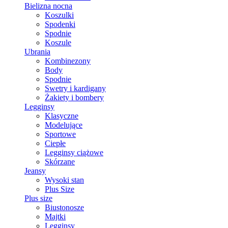
Bielizna nocna
Koszulki
Spodenki
Spodnie
Koszule
Ubrania
Kombinezony
Body
Spodnie
Swetry i kardigany
Żakiety i bombery
Legginsy
Klasyczne
Modelujące
Sportowe
Ciepłe
Legginsy ciążowe
Skórzane
Jeansy
Wysoki stan
Plus Size
Plus size
Biustonosze
Majtki
Legginsy