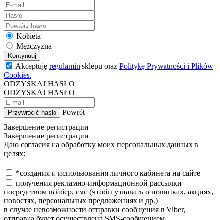
Kobieta
Mężczyzna
Kontynuuj
Akceptuję
regulamin
sklepu oraz
Politykę Prywatności i Plików
Cookies.
ODZYSKAJ HASŁO
ODZYSKAJ HASŁO
Powrót
Przywrócić hasło
Завершение регистрации
Завершение регистрации
Даю согласия на обработку моих персональных данных в
целях:
*создания и использования личного кабинета на сайте
получения рекламно-информационной рассылки
посредством вайбер, смс (чтобы узнавать о новинках, акциях,
новостях, персональных предложениях и др.)
в случае невозможности отправки сообщения в Viber,
отправка будет осуществлена SMS-сообщением