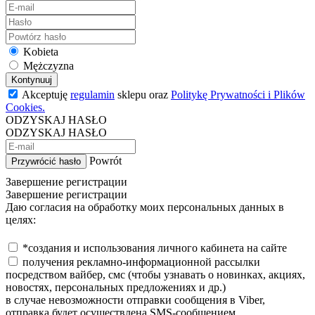
Kobieta
Mężczyzna
Kontynuuj
Akceptuję
regulamin
sklepu oraz
Politykę Prywatności i Plików
Cookies.
ODZYSKAJ HASŁO
ODZYSKAJ HASŁO
Powrót
Przywrócić hasło
Завершение регистрации
Завершение регистрации
Даю согласия на обработку моих персональных данных в
целях:
*создания и использования личного кабинета на сайте
получения рекламно-информационной рассылки
посредством вайбер, смс (чтобы узнавать о новинках, акциях,
новостях, персональных предложениях и др.)
в случае невозможности отправки сообщения в Viber,
отправка будет осуществлена SMS-сообщением