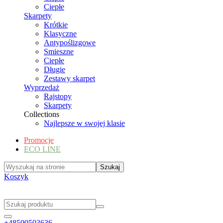
Ciepłe
Skarpety
Krótkie
Klasyczne
Antypoślizgowe
Smieszne
Ciepłe
Długie
Zestawy skarpet
Wyprzedaż
Rajstopy
Skarpety
Collections
Najlepsze w swojej klasie
Promocje
ECO LINE
Koszyk
+48500503636