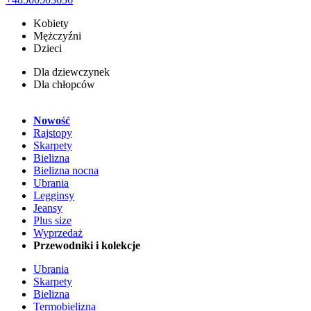
Kobiety
Mężczyźni
Dzieci
Dla dziewczynek
Dla chłopców
Nowość
Rajstopy
Skarpety
Bielizna
Bielizna nocna
Ubrania
Legginsy
Jeansy
Plus size
Wyprzedaż
Przewodniki i kolekcje
Ubrania
Skarpety
Bielizna
Termobielizna