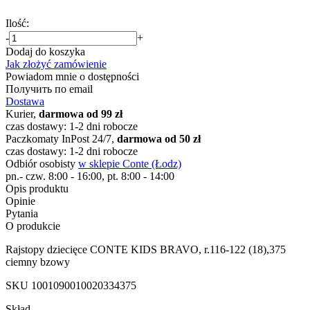
Ilość:
-
+
Dodaj do koszyka
Jak złożyć zamówienie
Powiadom mnie o dostępności
Получить по email
Dostawa
Kurier,
darmowa od 99 zł
czas dostawy: 1-2 dni robocze
Paczkomaty InPost 24/7,
darmowa od 50 zł
czas dostawy: 1-2 dni robocze
Odbiór osobisty
w sklepie Conte (Łodz)
pn.- czw. 8:00 - 16:00, pt. 8:00 - 14:00
Opis produktu
Opinie
Pytania
O produkcie
Rajstopy dziecięce CONTE KIDS BRAVO, r.116-122 (18),375
ciemny bzowy
SKU
1001090010020334375
Skład