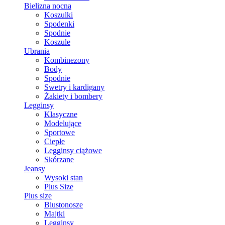
Bielizna nocna
Koszulki
Spodenki
Spodnie
Koszule
Ubrania
Kombinezony
Body
Spodnie
Swetry i kardigany
Żakiety i bombery
Legginsy
Klasyczne
Modelujące
Sportowe
Ciepłe
Legginsy ciążowe
Skórzane
Jeansy
Wysoki stan
Plus Size
Plus size
Biustonosze
Majtki
Legginsy