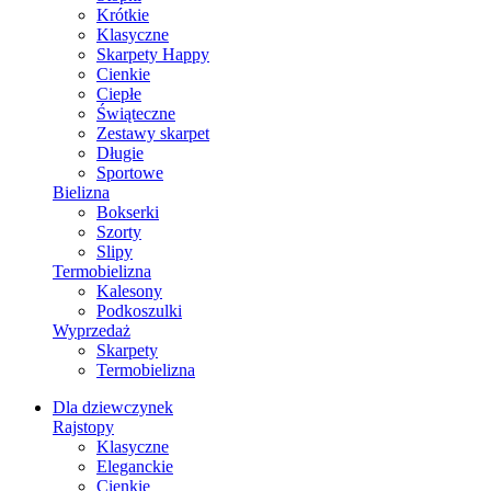
Krótkie
Klasyczne
Skarpety Happy
Cienkie
Ciepłe
Świąteczne
Zestawy skarpet
Długie
Sportowe
Bielizna
Bokserki
Szorty
Slipy
Termobielizna
Kalesony
Podkoszulki
Wyprzedaż
Skarpety
Termobielizna
Dla dziewczynek
Rajstopy
Klasyczne
Eleganckie
Cienkie