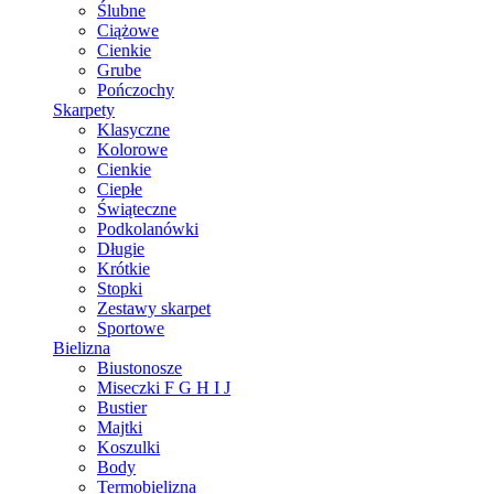
Ślubne
Ciążowe
Cienkie
Grube
Pończochy
Skarpety
Klasyczne
Kolorowe
Cienkie
Ciepłe
Świąteczne
Podkolanówki
Długie
Krótkie
Stopki
Zestawy skarpet
Sportowe
Bielizna
Biustonosze
Miseczki F G H I J
Bustier
Majtki
Koszulki
Body
Termobielizna