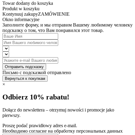
Towar dodany do koszyka
Produkt w koszyku
Kontynuuj zakupy
ZAMÓWIENIE
Okno informacyjne
Заполните форму, и мы отправим Вашему любимому человеку
подсказку о том, что Вам понравился этот товар.
Отправить подсказку
Письмо с подсказкой отправлено
Вернуться к покупкам
×
Odbierz 10% rabatu!
Dołącz do newslettera – otrzymuj nowości i promocje jako
pierwszy.
Proszę podać prawidłowy adres e-mail.
Необходимо согласие на обработку персональных данных