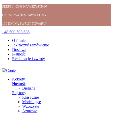
SERP30: -30% NA WSZYSTKO*
DARMOWA DOSTAWA OD 50 zł
100 DNI NA ZWROT TOWARU!
+48 500 503 636
O firmie
Jak złożyć zamówienie
Dostawa
Płatność
Reklamacje i zwroty
Kobiety
Nowość
Bielizna
Rajstopy
Klasyczne
Modelujące
Wzorzyste
Ażurowe