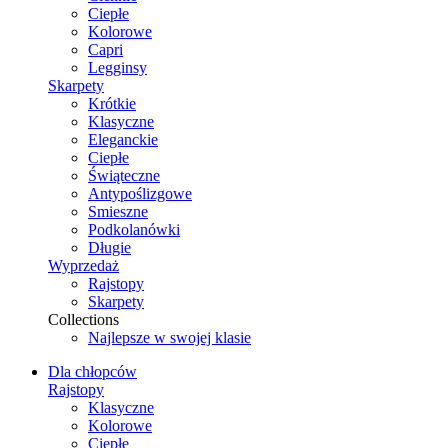
Ciepłe
Kolorowe
Capri
Legginsy
Skarpety
Krótkie
Klasyczne
Eleganckie
Ciepłe
Świąteczne
Antypoślizgowe
Smieszne
Podkolanówki
Długie
Wyprzedaż
Rajstopy
Skarpety
Collections
Najlepsze w swojej klasie
Dla chłopców
Rajstopy
Klasyczne
Kolorowe
Ciepłe