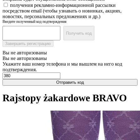
получения рекламно-информационной рассылки
посредством email (чтобы узнавать о новинках, акциях,
новостях, персональных предложениях и др.)
Введите полученный код подтверждения
Получить код
Завершить регистрацию
Вы не авторизованы
Вы не авторизованы
Укажите ваш номер телефона и мы вышлем на него код
подтверждения.
Отправить код
Rajstopy żakardowe BRAVO