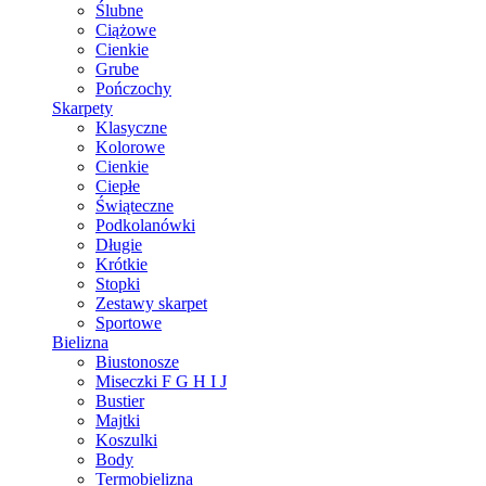
Ślubne
Ciążowe
Cienkie
Grube
Pończochy
Skarpety
Klasyczne
Kolorowe
Cienkie
Ciepłe
Świąteczne
Podkolanówki
Długie
Krótkie
Stopki
Zestawy skarpet
Sportowe
Bielizna
Biustonosze
Miseczki F G H I J
Bustier
Majtki
Koszulki
Body
Termobielizna