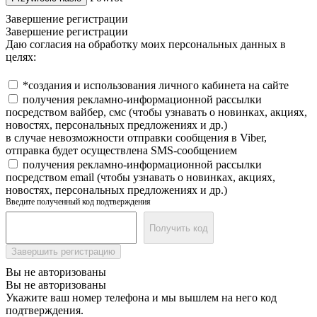
Завершение регистрации
Завершение регистрации
Даю согласия на обработку моих персональных данных в
целях:
*создания и использования личного кабинета на сайте
получения рекламно-информационной рассылки
посредством вайбер, смс (чтобы узнавать о новинках, акциях,
новостях, персональных предложениях и др.)
в случае невозможности отправки сообщения в Viber,
отправка будет осуществлена SMS-сообщением
получения рекламно-информационной рассылки
посредством email (чтобы узнавать о новинках, акциях,
новостях, персональных предложениях и др.)
Введите полученный код подтверждения
Получить код
Завершить регистрацию
Вы не авторизованы
Вы не авторизованы
Укажите ваш номер телефона и мы вышлем на него код
подтверждения.