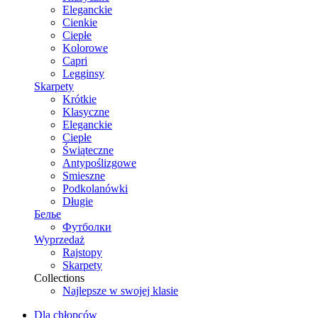
Eleganckie
Cienkie
Ciepłe
Kolorowe
Capri
Legginsy
Skarpety
Krótkie
Klasyczne
Eleganckie
Ciepłe
Świąteczne
Antypoślizgowe
Smieszne
Podkolanówki
Długie
Белье
Футболки
Wyprzedaż
Rajstopy
Skarpety
Collections
Najlepsze w swojej klasie
Dla chłopców