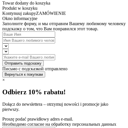
Towar dodany do koszyka
Produkt w koszyku
Kontynuuj zakupy
ZAMÓWIENIE
Okno informacyjne
Заполните форму, и мы отправим Вашему любимому человеку
подсказку о том, что Вам понравился этот товар.
Отправить подсказку
Письмо с подсказкой отправлено
Вернуться к покупкам
×
Odbierz 10% rabatu!
Dołącz do newslettera – otrzymuj nowości i promocje jako
pierwszy.
Proszę podać prawidłowy adres e-mail.
Необходимо согласие на обработку персональных данных