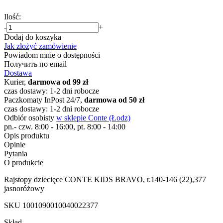
Ilość:
-
+
Dodaj do koszyka
Jak złożyć zamówienie
Powiadom mnie o dostępności
Получить по email
Dostawa
Kurier,
darmowa od 99 zł
czas dostawy: 1-2 dni robocze
Paczkomaty InPost 24/7,
darmowa od 50 zł
czas dostawy: 1-2 dni robocze
Odbiór osobisty
w sklepie Conte (Łodz)
pn.- czw. 8:00 - 16:00, pt. 8:00 - 14:00
Opis produktu
Opinie
Pytania
O produkcie
Rajstopy dziecięce CONTE KIDS BRAVO, r.140-146 (22),377
jasnoróżowy
SKU
1001090010040022377
Skład