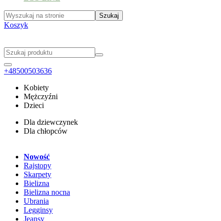
Koszyk
+48500503636
Kobiety
Mężczyźni
Dzieci
Dla dziewczynek
Dla chłopców
Nowość
Rajstopy
Skarpety
Bielizna
Bielizna nocna
Ubrania
Legginsy
Jeansy