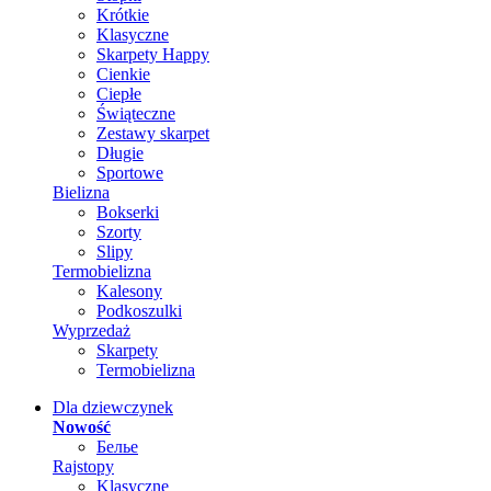
Krótkie
Klasyczne
Skarpety Happy
Cienkie
Ciepłe
Świąteczne
Zestawy skarpet
Długie
Sportowe
Bielizna
Bokserki
Szorty
Slipy
Termobielizna
Kalesony
Podkoszulki
Wyprzedaż
Skarpety
Termobielizna
Dla dziewczynek
Nowość
Белье
Rajstopy
Klasyczne