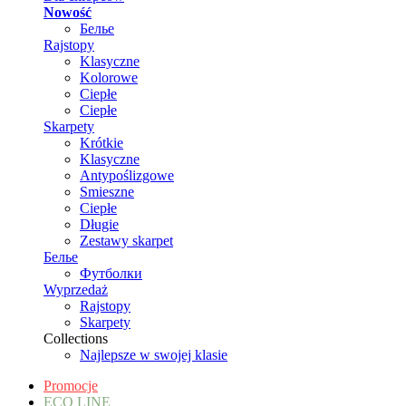
Nowość
Белье
Rajstopy
Klasyczne
Kolorowe
Ciepłe
Ciepłe
Skarpety
Krótkie
Klasyczne
Antypoślizgowe
Smieszne
Ciepłe
Długie
Zestawy skarpet
Белье
Футболки
Wyprzedaż
Rajstopy
Skarpety
Collections
Najlepsze w swojej klasie
Promocje
ECO LINE