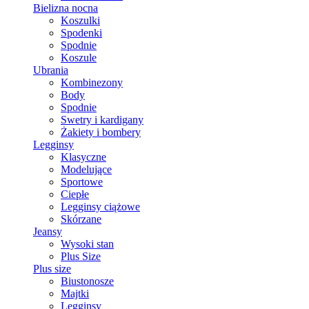
Bielizna nocna
Koszulki
Spodenki
Spodnie
Koszule
Ubrania
Kombinezony
Body
Spodnie
Swetry i kardigany
Żakiety i bombery
Legginsy
Klasyczne
Modelujące
Sportowe
Ciepłe
Legginsy ciążowe
Skórzane
Jeansy
Wysoki stan
Plus Size
Plus size
Biustonosze
Majtki
Legginsy