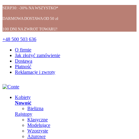
SERP30: -30% NA WSZYSTKO*
DARMOWA DOSTAWA OD 50 zł
100 DNI NA ZWROT TOWARU!
+48 500 503 636
O firmie
Jak złożyć zamówienie
Dostawa
Płatność
Reklamacje i zwroty
Kobiety
Nowość
Bielizna
Rajstopy
Klasyczne
Modelujące
Wzorzyste
Ażurowe