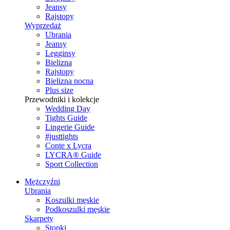
Jeansy
Rajstopy
Wyprzedaż
Ubrania
Jeansy
Legginsy
Bielizna
Rajstopy
Bielizna nocna
Plus size
Przewodniki i kolekcje
Wedding Day
Tights Guide
Lingerie Guide
#justtights
Conte x Lycra
LYCRA® Guide
Sport Сollection
Mężczyźni
Ubrania
Koszulki męskie
Podkoszulki męskie
Skarpety
Stopki