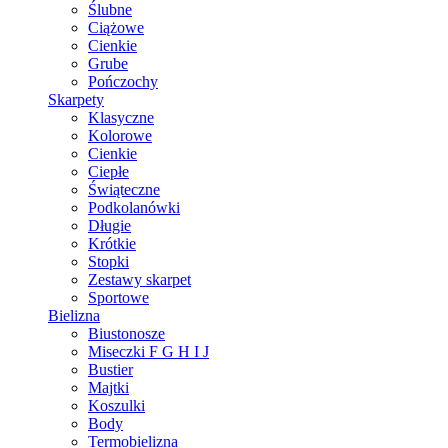
Ślubne
Ciążowe
Cienkie
Grube
Pończochy
Skarpety
Klasyczne
Kolorowe
Cienkie
Ciepłe
Świąteczne
Podkolanówki
Długie
Krótkie
Stopki
Zestawy skarpet
Sportowe
Bielizna
Biustonosze
Miseczki F G H I J
Bustier
Majtki
Koszulki
Body
Termobielizna