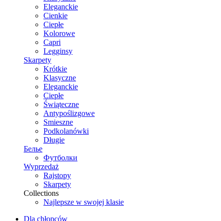
Eleganckie
Cienkie
Ciepłe
Kolorowe
Capri
Legginsy
Skarpety
Krótkie
Klasyczne
Eleganckie
Ciepłe
Świąteczne
Antypoślizgowe
Smieszne
Podkolanówki
Długie
Белье
Футболки
Wyprzedaż
Rajstopy
Skarpety
Collections
Najlepsze w swojej klasie
Dla chłopców