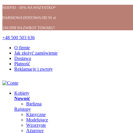
SERP30: -30% NA WSZYSTKO*
DARMOWA DOSTAWA OD 50 zł
100 DNI NA ZWROT TOWARU!
+48 500 503 636
O firmie
Jak złożyć zamówienie
Dostawa
Płatność
Reklamacje i zwroty
Kobiety
Nowość
Bielizna
Rajstopy
Klasyczne
Modelujące
Wzorzyste
Ażurowe