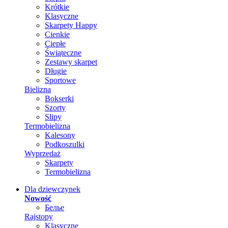
Krótkie
Klasyczne
Skarpety Happy
Cienkie
Ciepłe
Świąteczne
Zestawy skarpet
Długie
Sportowe
Bielizna
Bokserki
Szorty
Slipy
Termobielizna
Kalesony
Podkoszulki
Wyprzedaż
Skarpety
Termobielizna
Dla dziewczynek
Nowość
Белье
Rajstopy
Klasyczne