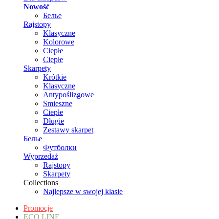
Nowość
Белье
Rajstopy
Klasyczne
Kolorowe
Ciepłe
Ciepłe
Skarpety
Krótkie
Klasyczne
Antypoślizgowe
Smieszne
Ciepłe
Długie
Zestawy skarpet
Белье
Футболки
Wyprzedaż
Rajstopy
Skarpety
Collections
Najlepsze w swojej klasie
Promocje
ECO LINE