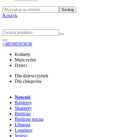
Koszyk
+48500503636
Kobiety
Mężczyźni
Dzieci
Dla dziewczynek
Dla chłopców
Nowość
Rajstopy
Skarpety
Bielizna
Bielizna nocna
Ubrania
Legginsy
Jeansy