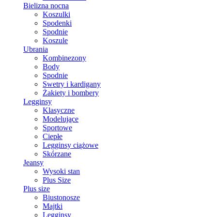
Bielizna nocna
Koszulki
Spodenki
Spodnie
Koszule
Ubrania
Kombinezony
Body
Spodnie
Swetry i kardigany
Żakiety i bombery
Legginsy
Klasyczne
Modelujące
Sportowe
Ciepłe
Legginsy ciążowe
Skórzane
Jeansy
Wysoki stan
Plus Size
Plus size
Biustonosze
Majtki
Legginsy