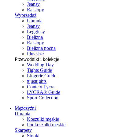
Jeansy
Rajstopy
Wyprzedaż
Ubrania
Jeansy
Legginsy
Bielizna
Rajstopy
Bielizna nocna
Plus size
Przewodniki i kolekcje
Wedding Day
Tights Guide
Lingerie Guide
#justtights
Conte x Lycra
LYCRA® Guide
Sport Сollection
Mężczyźni
Ubrania
Koszulki męskie
Podkoszulki męskie
Skarpety
Stopki