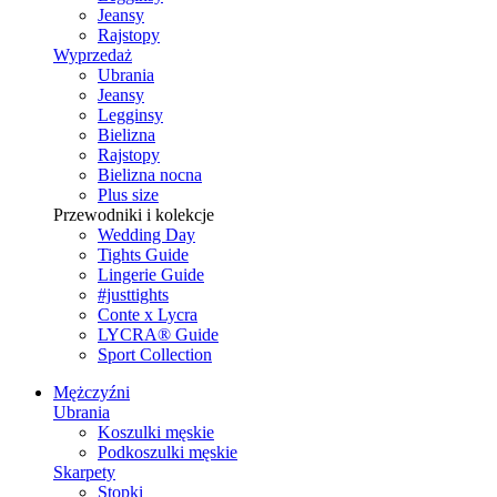
Jeansy
Rajstopy
Wyprzedaż
Ubrania
Jeansy
Legginsy
Bielizna
Rajstopy
Bielizna nocna
Plus size
Przewodniki i kolekcje
Wedding Day
Tights Guide
Lingerie Guide
#justtights
Conte x Lycra
LYCRA® Guide
Sport Сollection
Mężczyźni
Ubrania
Koszulki męskie
Podkoszulki męskie
Skarpety
Stopki