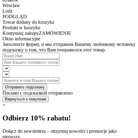
Wroclaw
Lodz
PODGLĄD
Towar dodany do koszyka
Produkt w koszyku
Kontynuuj zakupy
ZAMÓWIENIE
Okno informacyjne
Заполните форму, и мы отправим Вашему любимому человеку
подсказку о том, что Вам понравился этот товар.
Отправить подсказку
Письмо с подсказкой отправлено
Вернуться к покупкам
×
Odbierz 10% rabatu!
Dołącz do newslettera – otrzymuj nowości i promocje jako
pierwszy.