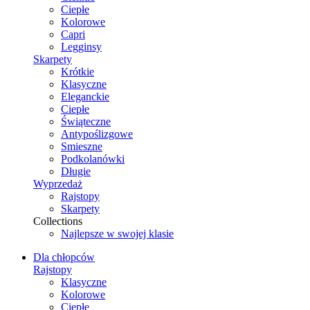
Ciepłe
Kolorowe
Capri
Legginsy
Skarpety
Krótkie
Klasyczne
Eleganckie
Ciepłe
Świąteczne
Antypoślizgowe
Smieszne
Podkolanówki
Długie
Wyprzedaż
Rajstopy
Skarpety
Collections
Najlepsze w swojej klasie
Dla chłopców
Rajstopy
Klasyczne
Kolorowe
Ciepłe