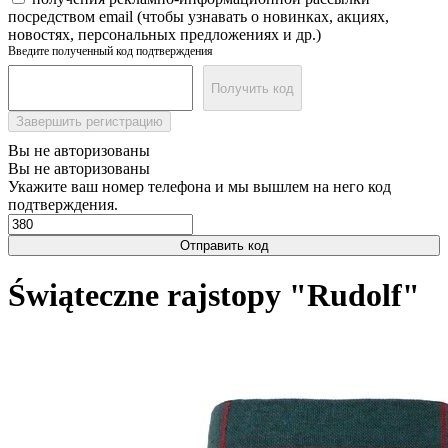
посредством email (чтобы узнавать о новинках, акциях,
новостях, персональных предложениях и др.)
Введите полученный код подтверждения
Получить код
Завершить регистрацию
Вы не авторизованы
Вы не авторизованы
Укажите ваш номер телефона и мы вышлем на него код
подтверждения.
Отправить код
Świąteczne rajstopy "Rudolf"