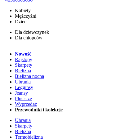
Kobiety
Mężczyźni
Dzieci
Dla dziewczynek
Dla chłopców
Nowość
Rajstopy
Skarpety
Bielizna
Bielizna nocna
Ubrania
Legginsy
Jeansy
Plus size
Wyprzedaż
Przewodniki i kolekcje
Ubrania
Skarpety
Bielizna
Termobielizna