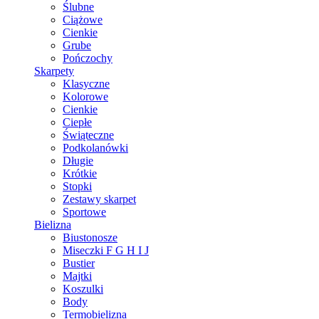
Ślubne
Ciążowe
Cienkie
Grube
Pończochy
Skarpety
Klasyczne
Kolorowe
Cienkie
Ciepłe
Świąteczne
Podkolanówki
Długie
Krótkie
Stopki
Zestawy skarpet
Sportowe
Bielizna
Biustonosze
Miseczki F G H I J
Bustier
Majtki
Koszulki
Body
Termobielizna