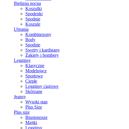
Bielizna nocna
Koszulki
Spodenki
Spodnie
Koszule
Ubrania
Kombinezony
Body
Spodnie
Swetry i kardigany
Żakiety i bombery
Legginsy
Klasyczne
Modelujące
Sportowe
Ciepłe
Legginsy ciążowe
Skórzane
Jeansy
Wysoki stan
Plus Size
Plus size
Biustonosze
Majtki
Legginsy