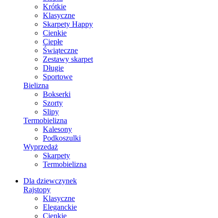
Krótkie
Klasyczne
Skarpety Happy
Cienkie
Ciepłe
Świąteczne
Zestawy skarpet
Długie
Sportowe
Bielizna
Bokserki
Szorty
Slipy
Termobielizna
Kalesony
Podkoszulki
Wyprzedaż
Skarpety
Termobielizna
Dla dziewczynek
Rajstopy
Klasyczne
Eleganckie
Cienkie