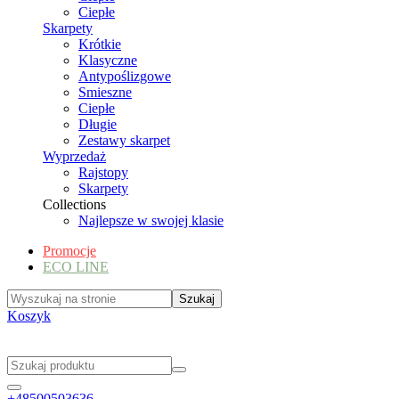
Ciepłe
Skarpety
Krótkie
Klasyczne
Antypoślizgowe
Smieszne
Ciepłe
Długie
Zestawy skarpet
Wyprzedaż
Rajstopy
Skarpety
Collections
Najlepsze w swojej klasie
Promocje
ECO LINE
Koszyk
+48500503636