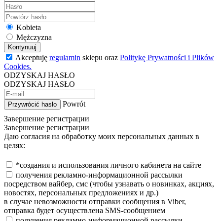
Kobieta
Mężczyzna
Kontynuuj
Akceptuję
regulamin
sklepu oraz
Politykę Prywatności i Plików
Cookies.
ODZYSKAJ HASŁO
ODZYSKAJ HASŁO
Powrót
Przywrócić hasło
Завершение регистрации
Завершение регистрации
Даю согласия на обработку моих персональных данных в
целях:
*создания и использования личного кабинета на сайте
получения рекламно-информационной рассылки
посредством вайбер, смс (чтобы узнавать о новинках, акциях,
новостях, персональных предложениях и др.)
в случае невозможности отправки сообщения в Viber,
отправка будет осуществлена SMS-сообщением
получения рекламно-информационной рассылки