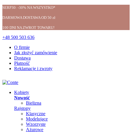
SERP30: -30% NA WSZYSTKO*
DARMOWA DOSTAWA OD 50 zł
100 DNI NA ZWROT TOWARU!
+48 500 503 636
O firmie
Jak złożyć zamówienie
Dostawa
Płatność
Reklamacje i zwroty
Kobiety
Nowość
Bielizna
Rajstopy
Klasyczne
Modelujące
Wzorzyste
Ażurowe