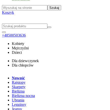
Koszyk
+48500503636
Kobiety
Mężczyźni
Dzieci
Dla dziewczynek
Dla chłopców
Nowość
Rajstopy
Skarpety
Bielizna
Bielizna nocna
Ubrania
Legginsy
Jeansy