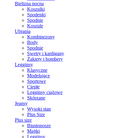
Bielizna nocna
Koszulki
Spodenki
Spodnie
Koszule
Ubrania
Kombinezony
Body
Spodnie
Swetry i kardigany
Żakiety i bombery
Legginsy
Klasyczne
Modelujące
Sportowe
Ciepłe
Legginsy ciążowe
Skórzane
Jeansy
Wysoki stan
Plus Size
Plus size
Biustonosze
Majtki
Legginsy