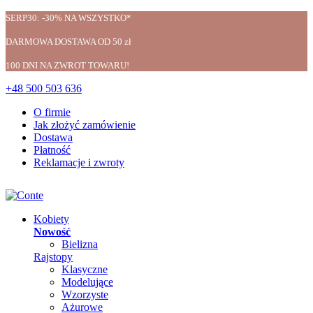
SERP30: -30% NA WSZYSTKO*
DARMOWA DOSTAWA OD 50 zł
100 DNI NA ZWROT TOWARU!
+48 500 503 636
O firmie
Jak złożyć zamówienie
Dostawa
Płatność
Reklamacje i zwroty
Kobiety
Nowość
Bielizna
Rajstopy
Klasyczne
Modelujące
Wzorzyste
Ażurowe