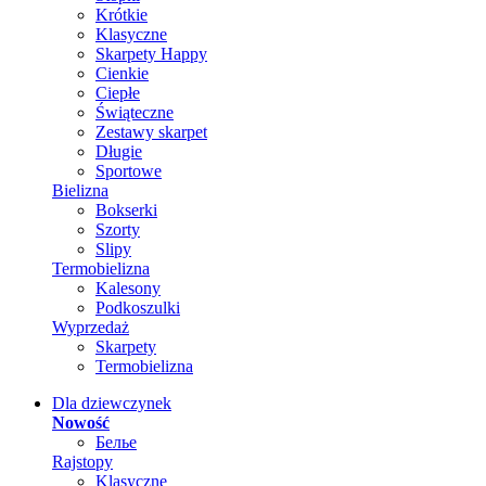
Krótkie
Klasyczne
Skarpety Happy
Cienkie
Ciepłe
Świąteczne
Zestawy skarpet
Długie
Sportowe
Bielizna
Bokserki
Szorty
Slipy
Termobielizna
Kalesony
Podkoszulki
Wyprzedaż
Skarpety
Termobielizna
Dla dziewczynek
Nowość
Белье
Rajstopy
Klasyczne