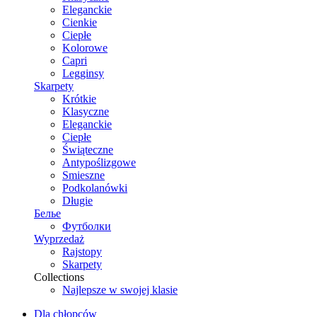
Eleganckie
Cienkie
Ciepłe
Kolorowe
Capri
Legginsy
Skarpety
Krótkie
Klasyczne
Eleganckie
Ciepłe
Świąteczne
Antypoślizgowe
Smieszne
Podkolanówki
Długie
Белье
Футболки
Wyprzedaż
Rajstopy
Skarpety
Collections
Najlepsze w swojej klasie
Dla chłopców