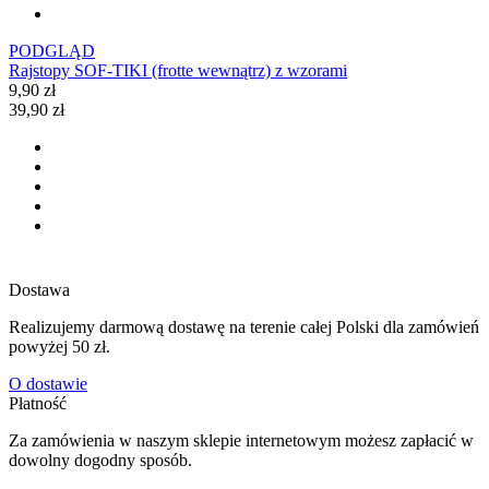
PODGLĄD
Rajstopy SOF-TIKI (frotte wewnątrz) z wzorami
9,90 zł
39,90 zł
Dostawa
Realizujemy darmową dostawę na terenie całej Polski dla zamówień
powyżej 50 zł.
O dostawie
Płatność
Za zamówienia w naszym sklepie internetowym możesz zapłacić w
dowolny dogodny sposób.