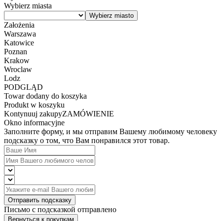
Wybierz miasta
Założenia
Warszawa
Katowice
Poznan
Krakow
Wroclaw
Lodz
PODGLĄD
Towar dodany do koszyka
Produkt w koszyku
Kontynuuj zakupy
ZAMÓWIENIE
Okno informacyjne
Заполните форму, и мы отправим Вашему любимому человеку
подсказку о том, что Вам понравился этот товар.
Отправить подсказку
Письмо с подсказкой отправлено
Вернуться к покупкам