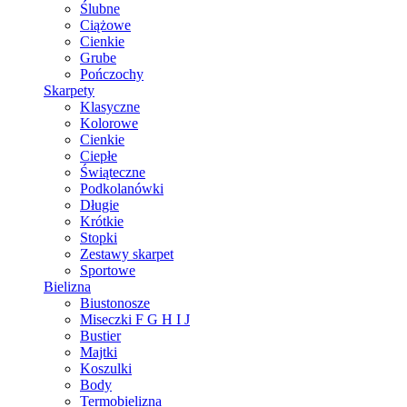
Ślubne
Ciążowe
Cienkie
Grube
Pończochy
Skarpety
Klasyczne
Kolorowe
Cienkie
Ciepłe
Świąteczne
Podkolanówki
Długie
Krótkie
Stopki
Zestawy skarpet
Sportowe
Bielizna
Biustonosze
Miseczki F G H I J
Bustier
Majtki
Koszulki
Body
Termobielizna