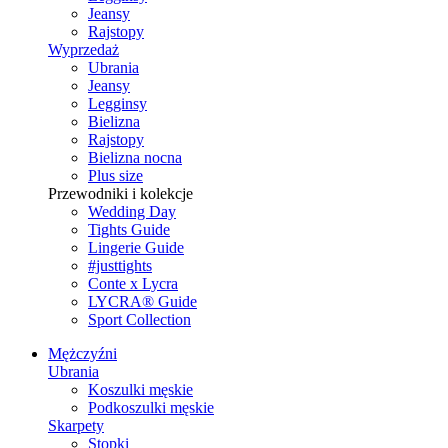
Jeansy
Rajstopy
Wyprzedaż
Ubrania
Jeansy
Legginsy
Bielizna
Rajstopy
Bielizna nocna
Plus size
Przewodniki i kolekcje
Wedding Day
Tights Guide
Lingerie Guide
#justtights
Conte x Lycra
LYCRA® Guide
Sport Сollection
Mężczyźni
Ubrania
Koszulki męskie
Podkoszulki męskie
Skarpety
Stopki