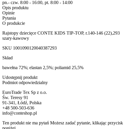
pn.- czw. 8:00 - 16:00, pt. 8:00 - 14:00
Opis produktu
Opinie
Pytania
O produkcie
Rajstopy dziecięce CONTE KIDS TIP-TOP, r.140-146 (22),293
szary-kawowy
SKU
1001090120040387293
Skład
bawełna 72%; elastan 2,5%; poliamid 25,5%
Udostępnij produkt
Podmiot odpowiedzialny
EuroTrade Tex Sp z o.o.
Św. Teresy 91
91-341, Łódź, Polska
+48 500-503-636
info@conteshop.pl
Ten produkt nie ma pytań Możesz zadać pytanie, klikając przycisk
poniżej