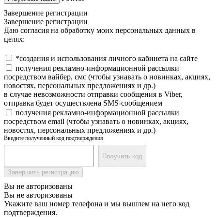
Завершение регистрации
Завершение регистрации
Даю согласия на обработку моих персональных данных в
целях:
*создания и использования личного кабинета на сайте
получения рекламно-информационной рассылки
посредством вайбер, смс (чтобы узнавать о новинках, акциях,
новостях, персональных предложениях и др.)
в случае невозможности отправки сообщения в Viber,
отправка будет осуществлена SMS-сообщением
получения рекламно-информационной рассылки
посредством email (чтобы узнавать о новинках, акциях,
новостях, персональных предложениях и др.)
Введите полученный код подтверждения
Получить код
Завершить регистрацию
Вы не авторизованы
Вы не авторизованы
Укажите ваш номер телефона и мы вышлем на него код
подтверждения.