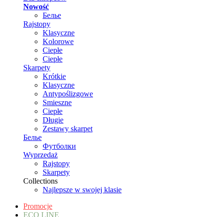
Nowość
Белье
Rajstopy
Klasyczne
Kolorowe
Ciepłe
Ciepłe
Skarpety
Krótkie
Klasyczne
Antypoślizgowe
Smieszne
Ciepłe
Długie
Zestawy skarpet
Белье
Футболки
Wyprzedaż
Rajstopy
Skarpety
Collections
Najlepsze w swojej klasie
Promocje
ECO LINE