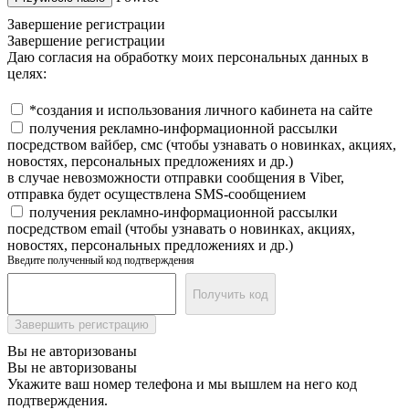
Завершение регистрации
Завершение регистрации
Даю согласия на обработку моих персональных данных в
целях:
*создания и использования личного кабинета на сайте
получения рекламно-информационной рассылки
посредством вайбер, смс (чтобы узнавать о новинках, акциях,
новостях, персональных предложениях и др.)
в случае невозможности отправки сообщения в Viber,
отправка будет осуществлена SMS-сообщением
получения рекламно-информационной рассылки
посредством email (чтобы узнавать о новинках, акциях,
новостях, персональных предложениях и др.)
Введите полученный код подтверждения
Получить код
Завершить регистрацию
Вы не авторизованы
Вы не авторизованы
Укажите ваш номер телефона и мы вышлем на него код
подтверждения.