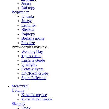
Jeansy
Rajstopy
Wyprzedaż
Ubrania
Jeansy
Legginsy
Bielizna
Rajstopy
Bielizna nocna
Plus size
Przewodniki i kolekcje
Wedding Day
Tights Guide
Lingerie Guide
#justtights
Conte x Lycra
LYCRA® Guide
Sport Сollection
Mężczyźni
Ubrania
Koszulki męskie
Podkoszulki męskie
Skarpety
Stopki