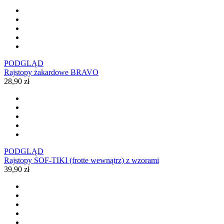
PODGLĄD
Rajstopy żakardowe BRAVO
28,90 zł
PODGLĄD
Rajstopy SOF-TIKI (frotte wewnątrz) z wzorami
39,90 zł