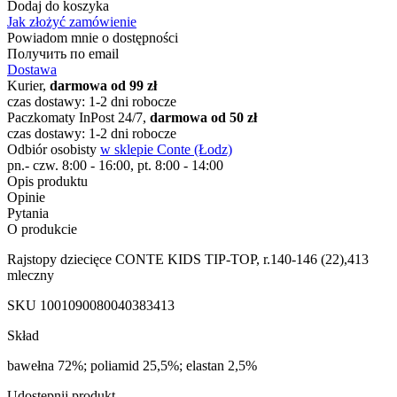
Dodaj do koszyka
Jak złożyć zamówienie
Powiadom mnie o dostępności
Получить по email
Dostawa
Kurier,
darmowa od 99 zł
czas dostawy: 1-2 dni robocze
Paczkomaty InPost 24/7,
darmowa od 50 zł
czas dostawy: 1-2 dni robocze
Odbiór osobisty
w sklepie Conte (Łodz)
pn.- czw. 8:00 - 16:00, pt. 8:00 - 14:00
Opis produktu
Opinie
Pytania
O produkcie
Rajstopy dziecięce CONTE KIDS TIP-TOP, r.140-146 (22),413
mleczny
SKU
1001090080040383413
Skład
bawełna 72%; poliamid 25,5%; elastan 2,5%
Udostępnij produkt