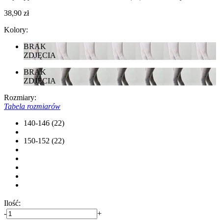
38,90 zł
Kolory:
BRAK
ZDJĘCIA
BRAK
ZDJĘCIA
Rozmiary:
Tabela rozmiarów
140-146 (22)
150-152 (22)
Ilość:
-
+