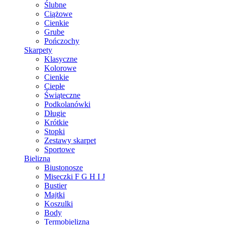
Ślubne
Ciążowe
Cienkie
Grube
Pończochy
Skarpety
Klasyczne
Kolorowe
Cienkie
Ciepłe
Świąteczne
Podkolanówki
Długie
Krótkie
Stopki
Zestawy skarpet
Sportowe
Bielizna
Biustonosze
Miseczki F G H I J
Bustier
Majtki
Koszulki
Body
Termobielizna