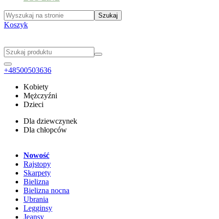
Koszyk
+48500503636
Kobiety
Mężczyźni
Dzieci
Dla dziewczynek
Dla chłopców
Nowość
Rajstopy
Skarpety
Bielizna
Bielizna nocna
Ubrania
Legginsy
Jeansy