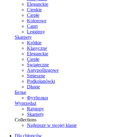
Eleganckie
Cienkie
Ciepłe
Kolorowe
Capri
Legginsy
Skarpety
Krótkie
Klasyczne
Eleganckie
Ciepłe
Świąteczne
Antypoślizgowe
Smieszne
Podkolanówki
Długie
Белье
Футболки
Wyprzedaż
Rajstopy
Skarpety
Collections
Najlepsze w swojej klasie
Dla chłopców