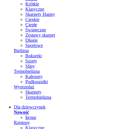
Krótkie
Klasyczne
Skarpety Happy
Cienkie
Ciepłe
Świąteczne
Zestawy skarpet
Długie
Sportowe
Bielizna
Bokserki
Szorty
Slipy
Termobielizna
Kalesony
Podkoszulki
Wyprzedaż
Skarpety
Termobielizna
Dla dziewczynek
Nowość
Белье
Rajstopy
Klasyczne