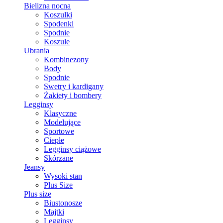
Bielizna nocna
Koszulki
Spodenki
Spodnie
Koszule
Ubrania
Kombinezony
Body
Spodnie
Swetry i kardigany
Żakiety i bombery
Legginsy
Klasyczne
Modelujące
Sportowe
Ciepłe
Legginsy ciążowe
Skórzane
Jeansy
Wysoki stan
Plus Size
Plus size
Biustonosze
Majtki
Legginsy