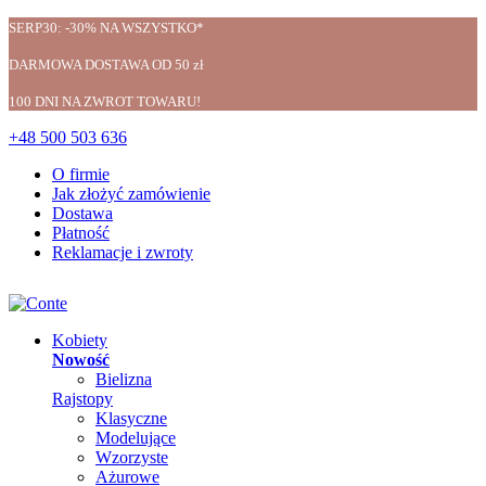
SERP30: -30% NA WSZYSTKO*
DARMOWA DOSTAWA OD 50 zł
100 DNI NA ZWROT TOWARU!
+48 500 503 636
O firmie
Jak złożyć zamówienie
Dostawa
Płatność
Reklamacje i zwroty
Kobiety
Nowość
Bielizna
Rajstopy
Klasyczne
Modelujące
Wzorzyste
Ażurowe