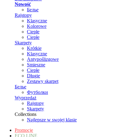
Nowość
Белье
Rajstopy
Klasyczne
Kolorowe
Ciepłe
Ciepłe
Skarpety
Krótkie
Klasyczne
Antypoślizgowe
Smieszne
Ciepłe
Długie
Zestawy skarpet
Белье
Футболки
Wyprzedaż
Rajstopy
Skarpety
Collections
Najlepsze w swojej klasie
Promocje
ECO LINE