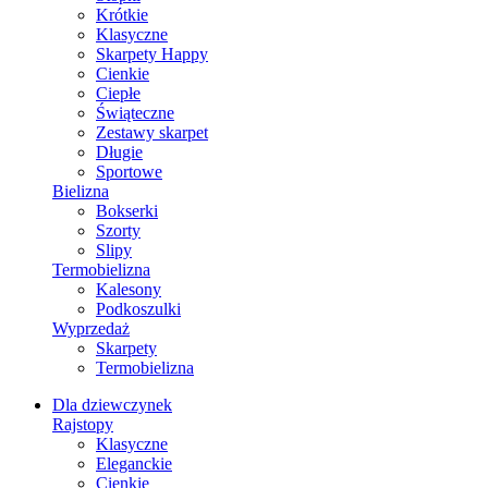
Krótkie
Klasyczne
Skarpety Happy
Cienkie
Ciepłe
Świąteczne
Zestawy skarpet
Długie
Sportowe
Bielizna
Bokserki
Szorty
Slipy
Termobielizna
Kalesony
Podkoszulki
Wyprzedaż
Skarpety
Termobielizna
Dla dziewczynek
Rajstopy
Klasyczne
Eleganckie
Cienkie