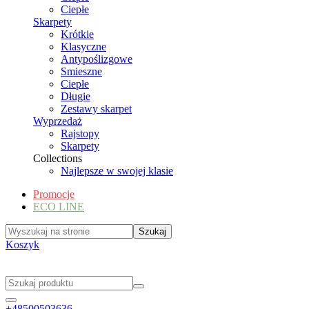
Ciepłe
Skarpety
Krótkie
Klasyczne
Antypoślizgowe
Smieszne
Ciepłe
Długie
Zestawy skarpet
Wyprzedaż
Rajstopy
Skarpety
Collections
Najlepsze w swojej klasie
Promocje
ECO LINE
Koszyk
+48500503636