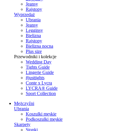
Jeansy
Rajstopy
Wyprzedaż
Ubrania
Jeansy
Legginsy
Bielizna
Rajstopy
Bielizna nocna
Plus size
Przewodniki i kolekcje
Wedding Day
Tights Guide
Lingerie Guide
#justtights
Conte x Lycra
LYCRA® Guide
Sport Сollection
Mężczyźni
Ubrania
Koszulki męskie
Podkoszulki męskie
Skarpety
Stopki