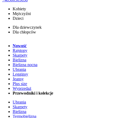
Kobiety
Mężczyźni
Dzieci
Dla dziewczynek
Dla chłopców
Nowość
Rajstopy
Skarpety
Bielizna
Bielizna nocna
Ubrania
Legginsy
Jeansy
Plus size
Wyprzedaż
Przewodniki i kolekcje
Ubrania
Skarpety
Bielizna
Termobielizna