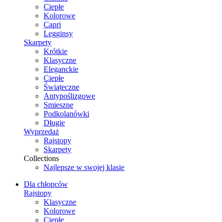
Ciepłe
Kolorowe
Capri
Legginsy
Skarpety
Krótkie
Klasyczne
Eleganckie
Ciepłe
Świąteczne
Antypoślizgowe
Smieszne
Podkolanówki
Długie
Wyprzedaż
Rajstopy
Skarpety
Collections
Najlepsze w swojej klasie
Dla chłopców
Rajstopy
Klasyczne
Kolorowe
Ciepłe