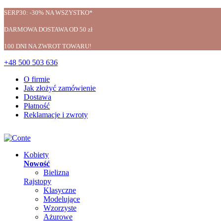
SERP30: -30% NA WSZYSTKO*
DARMOWA DOSTAWA OD 50 zł
100 DNI NA ZWROT TOWARU!
+48 500 503 636
O firmie
Jak złożyć zamówienie
Dostawa
Płatność
Reklamacje i zwroty
Kobiety
Nowość
Bielizna
Rajstopy
Klasyczne
Modelujące
Wzorzyste
Ażurowe