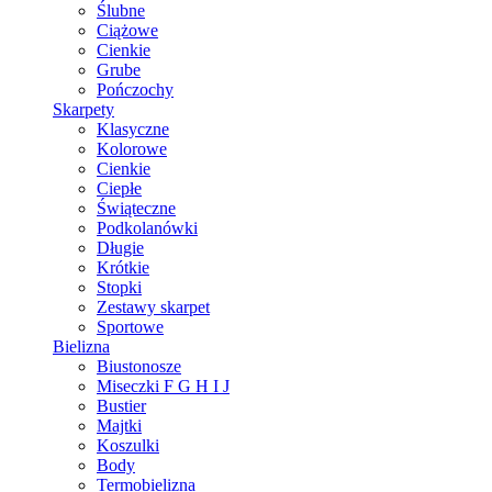
Ślubne
Ciążowe
Cienkie
Grube
Pończochy
Skarpety
Klasyczne
Kolorowe
Cienkie
Ciepłe
Świąteczne
Podkolanówki
Długie
Krótkie
Stopki
Zestawy skarpet
Sportowe
Bielizna
Biustonosze
Miseczki F G H I J
Bustier
Majtki
Koszulki
Body
Termobielizna