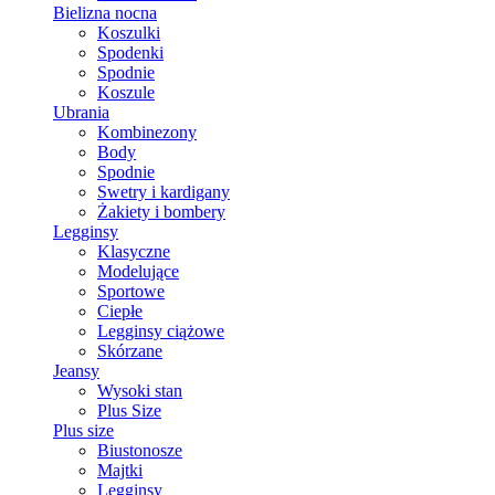
Bielizna nocna
Koszulki
Spodenki
Spodnie
Koszule
Ubrania
Kombinezony
Body
Spodnie
Swetry i kardigany
Żakiety i bombery
Legginsy
Klasyczne
Modelujące
Sportowe
Ciepłe
Legginsy ciążowe
Skórzane
Jeansy
Wysoki stan
Plus Size
Plus size
Biustonosze
Majtki
Legginsy