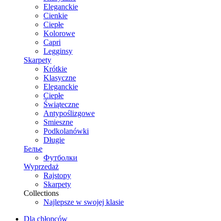
Eleganckie
Cienkie
Ciepłe
Kolorowe
Capri
Legginsy
Skarpety
Krótkie
Klasyczne
Eleganckie
Ciepłe
Świąteczne
Antypoślizgowe
Smieszne
Podkolanówki
Długie
Белье
Футболки
Wyprzedaż
Rajstopy
Skarpety
Collections
Najlepsze w swojej klasie
Dla chłopców