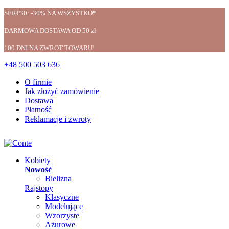
SERP30: -30% NA WSZYSTKO*
DARMOWA DOSTAWA OD 50 zł
100 DNI NA ZWROT TOWARU!
+48 500 503 636
O firmie
Jak złożyć zamówienie
Dostawa
Płatność
Reklamacje i zwroty
Kobiety
Nowość
Bielizna
Rajstopy
Klasyczne
Modelujące
Wzorzyste
Ażurowe