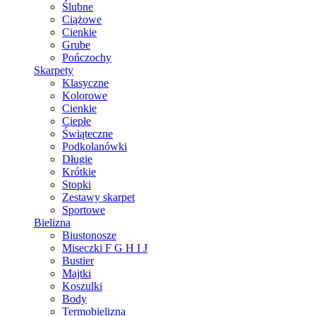
Ślubne
Ciążowe
Cienkie
Grube
Pończochy
Skarpety
Klasyczne
Kolorowe
Cienkie
Ciepłe
Świąteczne
Podkolanówki
Długie
Krótkie
Stopki
Zestawy skarpet
Sportowe
Bielizna
Biustonosze
Miseczki F G H I J
Bustier
Majtki
Koszulki
Body
Termobielizna