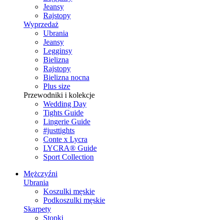
Jeansy
Rajstopy
Wyprzedaż
Ubrania
Jeansy
Legginsy
Bielizna
Rajstopy
Bielizna nocna
Plus size
Przewodniki i kolekcje
Wedding Day
Tights Guide
Lingerie Guide
#justtights
Conte x Lycra
LYCRA® Guide
Sport Сollection
Mężczyźni
Ubrania
Koszulki męskie
Podkoszulki męskie
Skarpety
Stopki