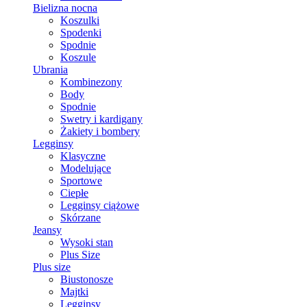
Bielizna nocna
Koszulki
Spodenki
Spodnie
Koszule
Ubrania
Kombinezony
Body
Spodnie
Swetry i kardigany
Żakiety i bombery
Legginsy
Klasyczne
Modelujące
Sportowe
Ciepłe
Legginsy ciążowe
Skórzane
Jeansy
Wysoki stan
Plus Size
Plus size
Biustonosze
Majtki
Legginsy