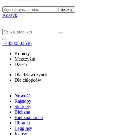
Koszyk
+48500503636
Kobiety
Mężczyźni
Dzieci
Dla dziewczynek
Dla chłopców
Nowość
Rajstopy
Skarpety
Bielizna
Bielizna nocna
Ubrania
Legginsy
Jeansy