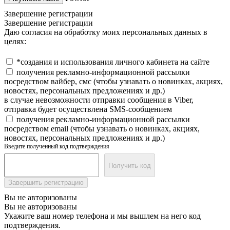
Завершение регистрации
Завершение регистрации
Даю согласия на обработку моих персональных данных в
целях:
*создания и использования личного кабинета на сайте
получения рекламно-информационной рассылки
посредством вайбер, смс (чтобы узнавать о новинках, акциях,
новостях, персональных предложениях и др.)
в случае невозможности отправки сообщения в Viber,
отправка будет осуществлена SMS-сообщением
получения рекламно-информационной рассылки
посредством email (чтобы узнавать о новинках, акциях,
новостях, персональных предложениях и др.)
Введите полученный код подтверждения
Получить код
Завершить регистрацию
Вы не авторизованы
Вы не авторизованы
Укажите ваш номер телефона и мы вышлем на него код
подтверждения.