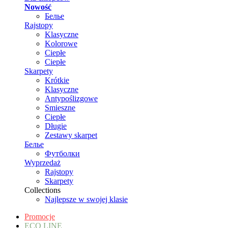
Nowość
Белье
Rajstopy
Klasyczne
Kolorowe
Ciepłe
Ciepłe
Skarpety
Krótkie
Klasyczne
Antypoślizgowe
Smieszne
Ciepłe
Długie
Zestawy skarpet
Белье
Футболки
Wyprzedaż
Rajstopy
Skarpety
Collections
Najlepsze w swojej klasie
Promocje
ECO LINE