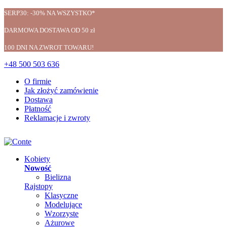
SERP30: -30% NA WSZYSTKO*
DARMOWA DOSTAWA OD 50 zł
100 DNI NA ZWROT TOWARU!
+48 500 503 636
O firmie
Jak złożyć zamówienie
Dostawa
Płatność
Reklamacje i zwroty
Kobiety
Nowość
Bielizna
Rajstopy
Klasyczne
Modelujące
Wzorzyste
Ażurowe