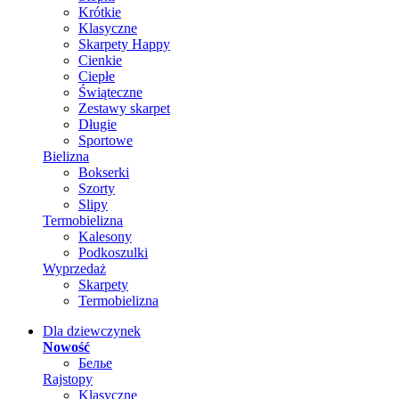
Krótkie
Klasyczne
Skarpety Happy
Cienkie
Ciepłe
Świąteczne
Zestawy skarpet
Długie
Sportowe
Bielizna
Bokserki
Szorty
Slipy
Termobielizna
Kalesony
Podkoszulki
Wyprzedaż
Skarpety
Termobielizna
Dla dziewczynek
Nowość
Белье
Rajstopy
Klasyczne