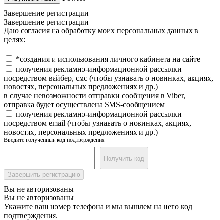
Завершение регистрации
Завершение регистрации
Даю согласия на обработку моих персональных данных в
целях:
*создания и использования личного кабинета на сайте
получения рекламно-информационной рассылки
посредством вайбер, смс (чтобы узнавать о новинках, акциях,
новостях, персональных предложениях и др.)
в случае невозможности отправки сообщения в Viber,
отправка будет осуществлена SMS-сообщением
получения рекламно-информационной рассылки
посредством email (чтобы узнавать о новинках, акциях,
новостях, персональных предложениях и др.)
Введите полученный код подтверждения
Получить код
Завершить регистрацию
Вы не авторизованы
Вы не авторизованы
Укажите ваш номер телефона и мы вышлем на него код
подтверждения.