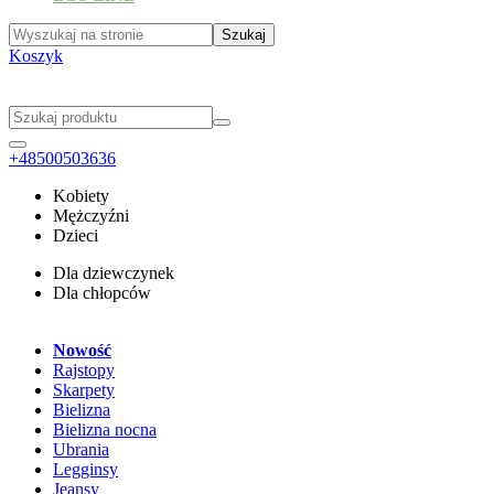
Koszyk
+48500503636
Kobiety
Mężczyźni
Dzieci
Dla dziewczynek
Dla chłopców
Nowość
Rajstopy
Skarpety
Bielizna
Bielizna nocna
Ubrania
Legginsy
Jeansy