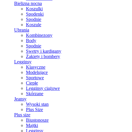
Bielizna nocna
Koszulki
Spodenki
Spodnie
Koszule
Ubrania
Kombinezony
Body
Spodnie
Swetry i kardigany
Żakiety i bombery
Legginsy
Klasyczne
Modelujące
Sportowe
Ciepłe
Legginsy ciążowe
Skórzane
Jeansy
Wysoki stan
Plus Size
Plus size
Biustonosze
Majtki
Legginsy