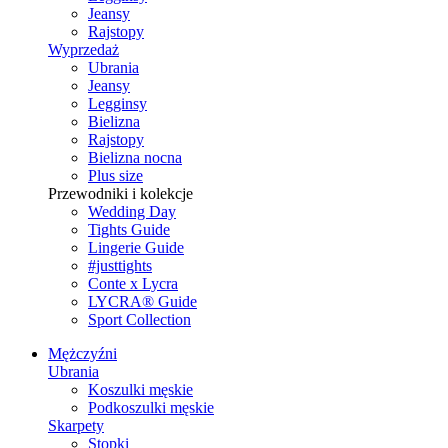
Jeansy
Rajstopy
Wyprzedaż
Ubrania
Jeansy
Legginsy
Bielizna
Rajstopy
Bielizna nocna
Plus size
Przewodniki i kolekcje
Wedding Day
Tights Guide
Lingerie Guide
#justtights
Conte x Lycra
LYCRA® Guide
Sport Сollection
Mężczyźni
Ubrania
Koszulki męskie
Podkoszulki męskie
Skarpety
Stopki