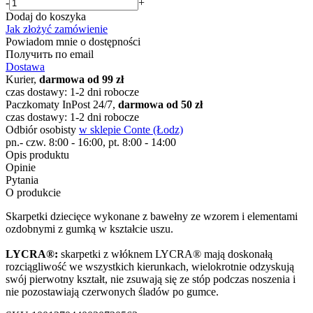
-
+
Dodaj do koszyka
Jak złożyć zamówienie
Powiadom mnie o dostępności
Получить по email
Dostawa
Kurier,
darmowa od 99 zł
czas dostawy: 1-2 dni robocze
Paczkomaty InPost 24/7,
darmowa od 50 zł
czas dostawy: 1-2 dni robocze
Odbiór osobisty
w sklepie Conte (Łodz)
pn.- czw. 8:00 - 16:00, pt. 8:00 - 14:00
Opis produktu
Opinie
Pytania
O produkcie
Skarpetki dziecięce wykonane z bawełny ze wzorem i elementami
ozdobnymi z gumką w kształcie uszu.
LYCRA®:
skarpetki z włóknem LYCRA® mają doskonałą
rozciągliwość we wszystkich kierunkach, wielokrotnie odzyskują
swój pierwotny kształt, nie zsuwają się ze stóp podczas noszenia i
nie pozostawiają czerwonych śladów po gumce.