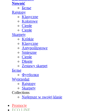
Nowość
Белье
Rajstopy
Klasyczne
Kolorowe
Ciepłe
Ciepłe
Skarpety
Krótkie
Klasyczne
Antypoślizgowe
Smieszne
Ciepłe
Długie
Zestawy skarpet
Белье
Футболки
Wyprzedaż
Rajstopy
Skarpety
Collections
Najlepsze w swojej klasie
Promocje
ECO LINE