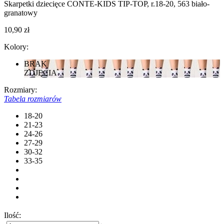
Skarpetki dziecięce CONTE-KIDS TIP-TOP, r.18-20, 563 biało-
granatowy
10,90 zł
Kolory:
BRAK
ZDJĘCIA
Rozmiary:
Tabela rozmiarów
18-20
21-23
24-26
27-29
30-32
33-35
Ilość: