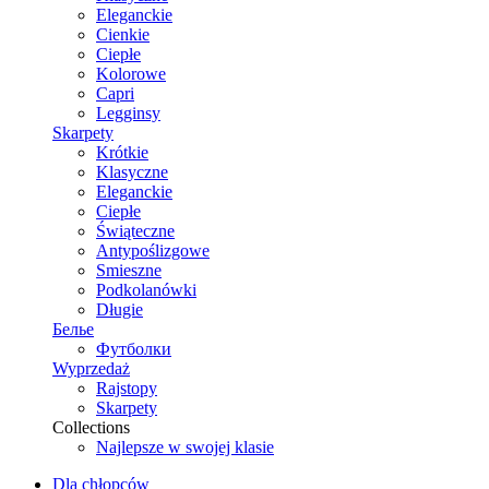
Eleganckie
Cienkie
Ciepłe
Kolorowe
Capri
Legginsy
Skarpety
Krótkie
Klasyczne
Eleganckie
Ciepłe
Świąteczne
Antypoślizgowe
Smieszne
Podkolanówki
Długie
Белье
Футболки
Wyprzedaż
Rajstopy
Skarpety
Collections
Najlepsze w swojej klasie
Dla chłopców