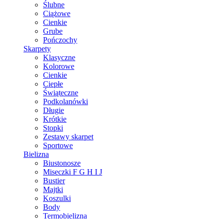
Ślubne
Ciążowe
Cienkie
Grube
Pończochy
Skarpety
Klasyczne
Kolorowe
Cienkie
Ciepłe
Świąteczne
Podkolanówki
Długie
Krótkie
Stopki
Zestawy skarpet
Sportowe
Bielizna
Biustonosze
Miseczki F G H I J
Bustier
Majtki
Koszulki
Body
Termobielizna