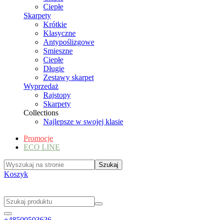
Ciepłe
Skarpety
Krótkie
Klasyczne
Antypoślizgowe
Smieszne
Ciepłe
Długie
Zestawy skarpet
Wyprzedaż
Rajstopy
Skarpety
Collections
Najlepsze w swojej klasie
Promocje
ECO LINE
Koszyk
+48500503636