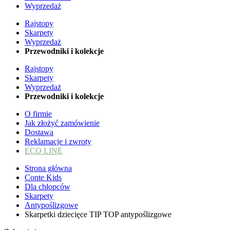
Wyprzedaż
Rajstopy
Skarpety
Wyprzedaż
Przewodniki i kolekcje
Rajstopy
Skarpety
Wyprzedaż
Przewodniki i kolekcje
O firmie
Jak złożyć zamówienie
Dostawa
Reklamacje i zwroty
ECO LINE
Strona główna
Conte Kids
Dla chłopców
Skarpety
Antypoślizgowe
Skarpetki dziecięce TIP TOP antypoślizgowe