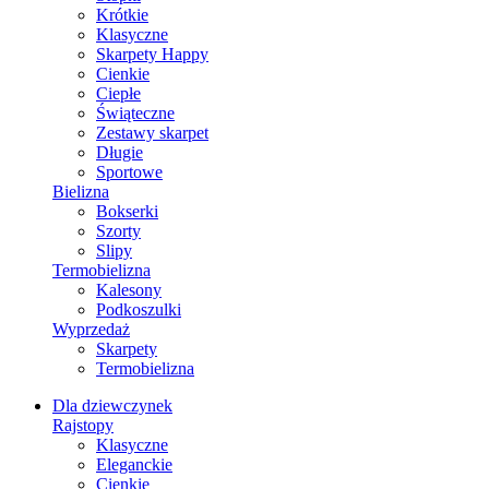
Krótkie
Klasyczne
Skarpety Happy
Cienkie
Ciepłe
Świąteczne
Zestawy skarpet
Długie
Sportowe
Bielizna
Bokserki
Szorty
Slipy
Termobielizna
Kalesony
Podkoszulki
Wyprzedaż
Skarpety
Termobielizna
Dla dziewczynek
Rajstopy
Klasyczne
Eleganckie
Cienkie