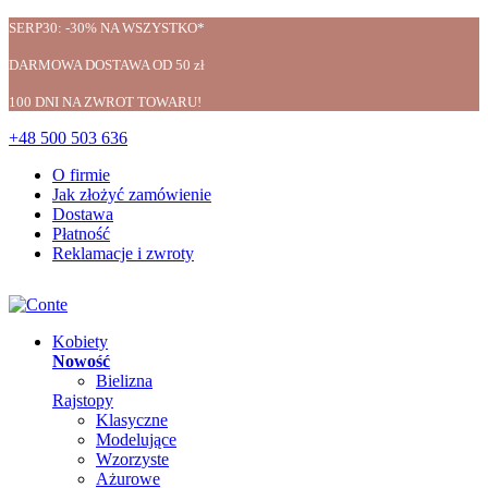
SERP30: -30% NA WSZYSTKO*
DARMOWA DOSTAWA OD 50 zł
100 DNI NA ZWROT TOWARU!
+48 500 503 636
O firmie
Jak złożyć zamówienie
Dostawa
Płatność
Reklamacje i zwroty
Kobiety
Nowość
Bielizna
Rajstopy
Klasyczne
Modelujące
Wzorzyste
Ażurowe