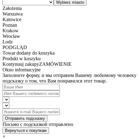
Założenia
Warszawa
Katowice
Poznan
Krakow
Wroclaw
Lodz
PODGLĄD
Towar dodany do koszyka
Produkt w koszyku
Kontynuuj zakupy
ZAMÓWIENIE
Okno informacyjne
Заполните форму, и мы отправим Вашему любимому человеку
подсказку о том, что Вам понравился этот товар.
Отправить подсказку
Письмо с подсказкой отправлено
Вернуться к покупкам
×