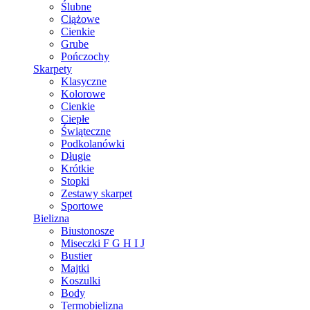
Ślubne
Ciążowe
Cienkie
Grube
Pończochy
Skarpety
Klasyczne
Kolorowe
Cienkie
Ciepłe
Świąteczne
Podkolanówki
Długie
Krótkie
Stopki
Zestawy skarpet
Sportowe
Bielizna
Biustonosze
Miseczki F G H I J
Bustier
Majtki
Koszulki
Body
Termobielizna