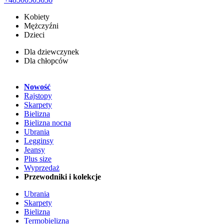
Kobiety
Mężczyźni
Dzieci
Dla dziewczynek
Dla chłopców
Nowość
Rajstopy
Skarpety
Bielizna
Bielizna nocna
Ubrania
Legginsy
Jeansy
Plus size
Wyprzedaż
Przewodniki i kolekcje
Ubrania
Skarpety
Bielizna
Termobielizna