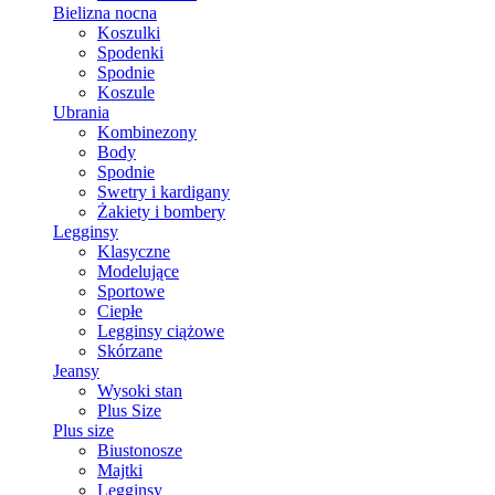
Bielizna nocna
Koszulki
Spodenki
Spodnie
Koszule
Ubrania
Kombinezony
Body
Spodnie
Swetry i kardigany
Żakiety i bombery
Legginsy
Klasyczne
Modelujące
Sportowe
Ciepłe
Legginsy ciążowe
Skórzane
Jeansy
Wysoki stan
Plus Size
Plus size
Biustonosze
Majtki
Legginsy