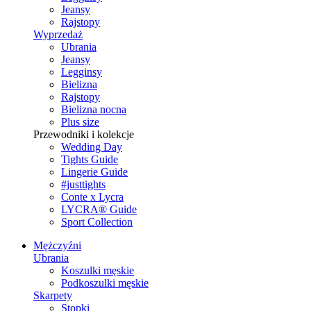
Jeansy
Rajstopy
Wyprzedaż
Ubrania
Jeansy
Legginsy
Bielizna
Rajstopy
Bielizna nocna
Plus size
Przewodniki i kolekcje
Wedding Day
Tights Guide
Lingerie Guide
#justtights
Conte x Lycra
LYCRA® Guide
Sport Сollection
Mężczyźni
Ubrania
Koszulki męskie
Podkoszulki męskie
Skarpety
Stopki