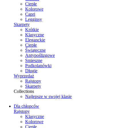
Ciepłe
Kolorowe
Capri
Legginsy
Skarpety
Krótkie
Klasyczne
Eleganckie
Ciepłe
Świąteczne
Antypoślizgowe
Smieszne
Podkolanówki
Długie
Wyprzedaż
Rajstopy
Skarpety
Collections
Najlepsze w swojej klasie
Dla chłopców
Rajstopy
Klasyczne
Kolorowe
Ciepłe