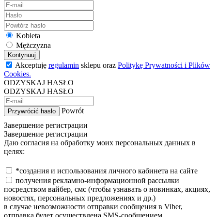
Kobieta
Mężczyzna
Kontynuuj
Akceptuję
regulamin
sklepu oraz
Politykę Prywatności i Plików
Cookies.
ODZYSKAJ HASŁO
ODZYSKAJ HASŁO
Powrót
Przywrócić hasło
Завершение регистрации
Завершение регистрации
Даю согласия на обработку моих персональных данных в
целях:
*создания и использования личного кабинета на сайте
получения рекламно-информационной рассылки
посредством вайбер, смс (чтобы узнавать о новинках, акциях,
новостях, персональных предложениях и др.)
в случае невозможности отправки сообщения в Viber,
отправка будет осуществлена SMS-сообщением