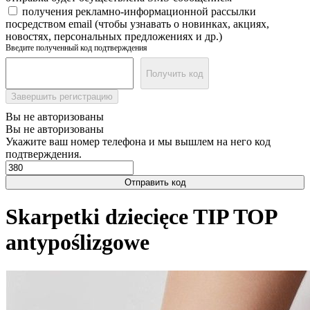
получения рекламно-информационной рассылки
посредством email (чтобы узнавать о новинках, акциях,
новостях, персональных предложениях и др.)
Введите полученный код подтверждения
Получить код
Завершить регистрацию
Вы не авторизованы
Вы не авторизованы
Укажите ваш номер телефона и мы вышлем на него код
подтверждения.
Отправить код
Skarpetki dziecięce TIP TOP
antypoślizgowe