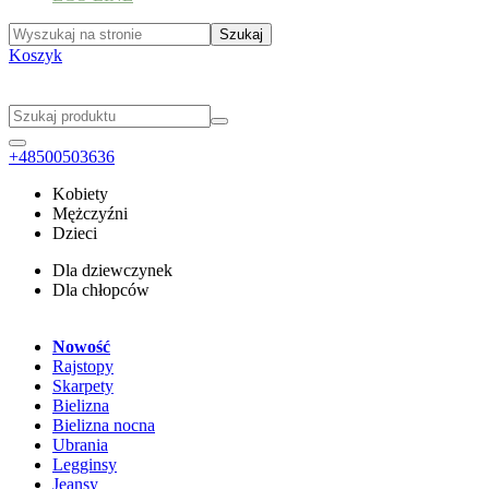
Koszyk
+48500503636
Kobiety
Mężczyźni
Dzieci
Dla dziewczynek
Dla chłopców
Nowość
Rajstopy
Skarpety
Bielizna
Bielizna nocna
Ubrania
Legginsy
Jeansy