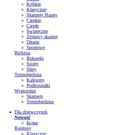
Krótkie
Klasyczne
Skarpety Happy
Cienkie
Ciepłe
Świąteczne
Zestawy skarpet
Długie
Sportowe
Bielizna
Bokserki
Szorty
Slipy
Termobielizna
Kalesony
Podkoszulki
Wyprzedaż
Skarpety
Termobielizna
Dla dziewczynek
Nowość
Белье
Rajstopy
Klasyczne