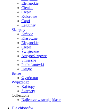
Eleganckie
Cienkie
Ciepłe
Kolorowe
Capri
Legginsy
Skarpety
Krótkie
Klasyczne
Eleganckie
Ciepłe
Świąteczne
Antypoślizgowe
Smieszne
Podkolanówki
Długie
Белье
Футболки
Wyprzedaż
Rajstopy
Skarpety
Collections
Najlepsze w swojej klasie
Dla chłopców