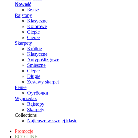
Nowość
Белье
Rajstopy
Klasyczne
Kolorowe
Ciepłe
Ciepłe
Skarpety
Krótkie
Klasyczne
Antypoślizgowe
Smieszne
Ciepłe
Długie
Zestawy skarpet
Белье
Футболки
Wyprzedaż
Rajstopy
Skarpety
Collections
Najlepsze w swojej klasie
Promocje
ECO LINE