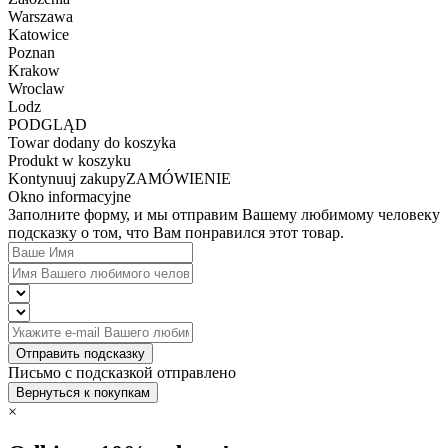
Warszawa
Katowice
Poznan
Krakow
Wroclaw
Lodz
PODGLĄD
Towar dodany do koszyka
Produkt w koszyku
Kontynuuj zakupy
ZAMÓWIENIE
Okno informacyjne
Заполните форму, и мы отправим Вашему любимому человеку
подсказку о том, что Вам понравился этот товар.
Отправить подсказку
Письмо с подсказкой отправлено
Вернуться к покупкам
×