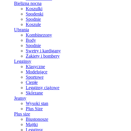
Bielizna nocna
Koszulki
Spodenki
Spodnie
Koszule
Ubrania
Kombinezony
Body
Spodnie
Swetry i kardigany
Żakiety i bombery
Legginsy
Klasyczne
Modelujące
Sportowe
Ciepłe
Legginsy ciążowe
Skórzane
Jeansy
Wysoki stan
Plus Size
Plus size
Biustonosze
Majtki
Legginsy