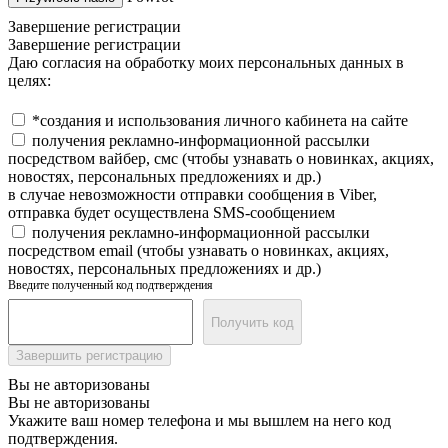
Завершение регистрации
Завершение регистрации
Даю согласия на обработку моих персональных данных в
целях:
*создания и использования личного кабинета на сайте
получения рекламно-информационной рассылки
посредством вайбер, смс (чтобы узнавать о новинках, акциях,
новостях, персональных предложениях и др.)
в случае невозможности отправки сообщения в Viber,
отправка будет осуществлена SMS-сообщением
получения рекламно-информационной рассылки
посредством email (чтобы узнавать о новинках, акциях,
новостях, персональных предложениях и др.)
Введите полученный код подтверждения
Получить код
Завершить регистрацию
Вы не авторизованы
Вы не авторизованы
Укажите ваш номер телефона и мы вышлем на него код
подтверждения.