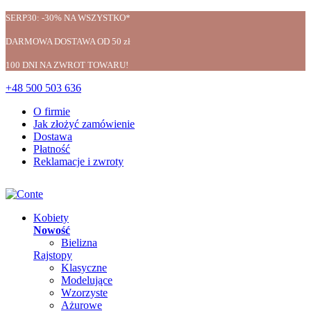
SERP30: -30% NA WSZYSTKO*
DARMOWA DOSTAWA OD 50 zł
100 DNI NA ZWROT TOWARU!
+48 500 503 636
O firmie
Jak złożyć zamówienie
Dostawa
Płatność
Reklamacje i zwroty
Kobiety
Nowość
Bielizna
Rajstopy
Klasyczne
Modelujące
Wzorzyste
Ażurowe