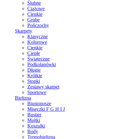
Ślubne
Ciążowe
Cienkie
Grube
Pończochy
Skarpety
Klasyczne
Kolorowe
Cienkie
Ciepłe
Świąteczne
Podkolanówki
Długie
Krótkie
Stopki
Zestawy skarpet
Sportowe
Bielizna
Biustonosze
Miseczki F G H I J
Bustier
Majtki
Koszulki
Body
Termobielizna