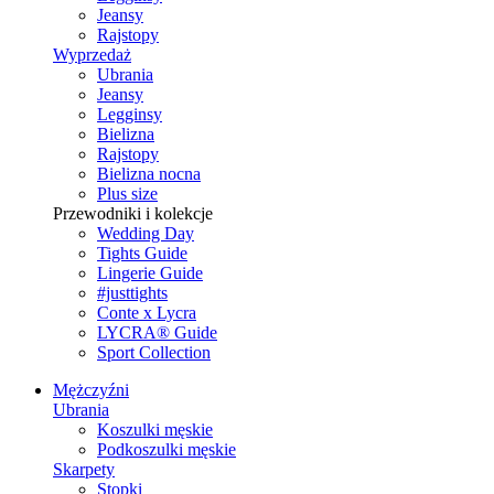
Jeansy
Rajstopy
Wyprzedaż
Ubrania
Jeansy
Legginsy
Bielizna
Rajstopy
Bielizna nocna
Plus size
Przewodniki i kolekcje
Wedding Day
Tights Guide
Lingerie Guide
#justtights
Conte x Lycra
LYCRA® Guide
Sport Сollection
Mężczyźni
Ubrania
Koszulki męskie
Podkoszulki męskie
Skarpety
Stopki