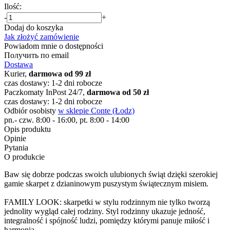
Ilość:
-
+
Dodaj do koszyka
Jak złożyć zamówienie
Powiadom mnie o dostępności
Получить по email
Dostawa
Kurier,
darmowa od 99 zł
czas dostawy: 1-2 dni robocze
Paczkomaty InPost 24/7,
darmowa od 50 zł
czas dostawy: 1-2 dni robocze
Odbiór osobisty
w sklepie Conte (Łodz)
pn.- czw. 8:00 - 16:00, pt. 8:00 - 14:00
Opis produktu
Opinie
Pytania
O produkcie
Baw się dobrze podczas swoich ulubionych świąt dzięki szerokiej
gamie skarpet z dzianinowym puszystym świątecznym misiem.
FAMILY LOOK: skarpetki w stylu rodzinnym nie tylko tworzą
jednolity wygląd całej rodziny. Styl rodzinny ukazuje jedność,
integralność i spójność ludzi, pomiędzy którymi panuje miłość i
harmonia.