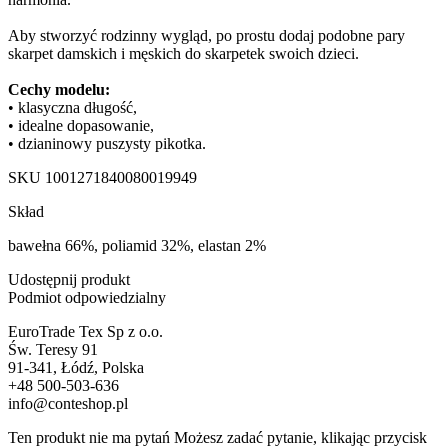
Aby stworzyć rodzinny wygląd, po prostu dodaj podobne pary
skarpet damskich i męskich do skarpetek swoich dzieci.
Cechy modelu:
• klasyczna długość,
• idealne dopasowanie,
• dzianinowy puszysty pikotka.
SKU
1001271840080019949
Skład
bawełna 66%, poliamid 32%, elastan 2%
Udostępnij produkt
Podmiot odpowiedzialny
EuroTrade Tex Sp z o.o.
Św. Teresy 91
91-341, Łódź, Polska
+48 500-503-636
info@conteshop.pl
Ten produkt nie ma pytań Możesz zadać pytanie, klikając przycisk