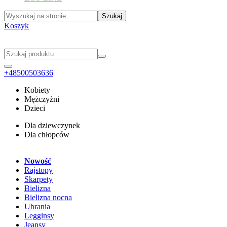
Koszyk
+48500503636
Kobiety
Mężczyźni
Dzieci
Dla dziewczynek
Dla chłopców
Nowość
Rajstopy
Skarpety
Bielizna
Bielizna nocna
Ubrania
Legginsy
Jeansy