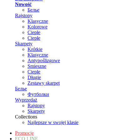
Nowość
Белье
Rajstopy
Klasyczne
Kolorowe
Ciepłe
Ciepłe
Skarpety
Krótkie
Klasyczne
Antypoślizgowe
Smieszne
Ciepłe
Długie
Zestawy skarpet
Белье
Футболки
Wyprzedaż
Rajstopy
Skarpety
Collections
Najlepsze w swojej klasie
Promocje
ECO LINE