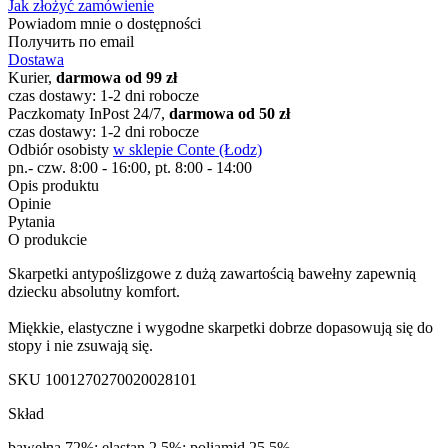
Jak złożyć zamówienie
Powiadom mnie o dostępności
Получить по email
Dostawa
Kurier,
darmowa od 99 zł
czas dostawy: 1-2 dni robocze
Paczkomaty InPost 24/7,
darmowa od 50 zł
czas dostawy: 1-2 dni robocze
Odbiór osobisty
w sklepie Conte (Łodz)
pn.- czw. 8:00 - 16:00, pt. 8:00 - 14:00
Opis produktu
Opinie
Pytania
O produkcie
Skarpetki antypoślizgowe z dużą zawartością bawełny zapewnią
dziecku absolutny komfort.
Miękkie, elastyczne i wygodne skarpetki dobrze dopasowują się do
stopy i nie zsuwają się.
SKU
1001270270020028101
Skład
bawełna 72%; elastan 2,5%; poliamid 25,5%