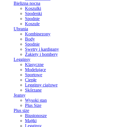
Bielizna nocna
Koszulki
Spodenki
Spodnie
Koszule
Ubrania
Kombinezony
Body
Spodnie
Swetry i kardigany
Żakiety i bombery
Legginsy
Klasyczne
Modelujące
Sportowe
Ciepłe
Legginsy ciążowe
Skórzane
Jeansy
Wysoki stan
Plus Size
Plus size
Biustonosze
Majtki
Legginsy