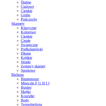
Ślubne
Ciążowe
Cienkie
Grube
Pończochy
Skarpety
Klasyczne
Kolorowe
Cienkie
Ciepłe
Świąteczne
Podkolanówki
Długie
Krótkie
Stopki
Zestawy skarpet
Sportowe
Bielizna
Biustonosze
Miseczki F G H I J
Bustier
Majtki
Koszulki
Body
Termobielizna