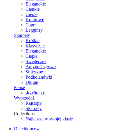
Eleganckie
Cienkie
Ciepłe
Kolorowe
Capri
Legginsy
Skarpety
Krótkie
Klasyczne
Eleganckie
Ciepłe
Świąteczne
Antypoślizgowe
Smieszne
Podkolanówki
Długie
Белье
Футболки
Wyprzedaż
Rajstopy
Skarpety
Collections
Najlepsze w swojej klasie
Dla chłopców