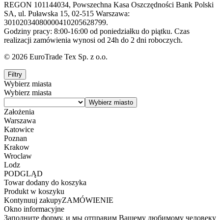
REGON 101144034, Powszechna Kasa Oszczędności Bank Polski
SA, ul. Puławska 15, 02-515 Warszawa:
30102034080000410205628799.
Godziny pracy: 8:00-16:00 od poniedziałku do piątku. Czas
realizacji zamówienia wynosi od 24h do 2 dni roboczych.
© 2026 EuroTrade Tex Sp. z o.o.
Filtry
Wybierz miasta
Wybierz miasta
Założenia
Warszawa
Katowice
Poznan
Krakow
Wroclaw
Lodz
PODGLĄD
Towar dodany do koszyka
Produkt w koszyku
Kontynuuj zakupy
ZAMÓWIENIE
Okno informacyjne
Заполните форму, и мы отправим Вашему любимому человеку