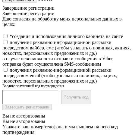
Завершение регистрации
Завершение регистрации
Даю согласия на обработку моих персональных данных в
целях:
*создания и использования личного кабинета на сайте
получения рекламно-информационной рассылки
посредством вайбер, смс (чтобы узнавать о новинках, акциях,
новостях, персональных предложениях и др.)
в случае невозможности отправки сообщения в Viber,
отправка будет осуществлена SMS-сообщением
получения рекламно-информационной рассылки
посредством email (чтобы узнавать о новинках, акциях,
новостях, персональных предложениях и др.)
Введите полученный код подтверждения
Получить код
Завершить регистрацию
Вы не авторизованы
Вы не авторизованы
Укажите ваш номер телефона и мы вышлем на него код
подтверждения.