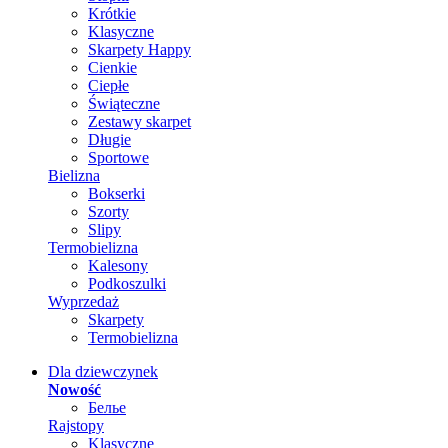
Krótkie
Klasyczne
Skarpety Happy
Cienkie
Ciepłe
Świąteczne
Zestawy skarpet
Długie
Sportowe
Bielizna
Bokserki
Szorty
Slipy
Termobielizna
Kalesony
Podkoszulki
Wyprzedaż
Skarpety
Termobielizna
Dla dziewczynek
Nowość
Белье
Rajstopy
Klasyczne