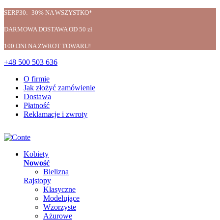
SERP30: -30% NA WSZYSTKO*
DARMOWA DOSTAWA OD 50 zł
100 DNI NA ZWROT TOWARU!
+48 500 503 636
O firmie
Jak złożyć zamówienie
Dostawa
Płatność
Reklamacje i zwroty
Kobiety
Nowość
Bielizna
Rajstopy
Klasyczne
Modelujące
Wzorzyste
Ażurowe