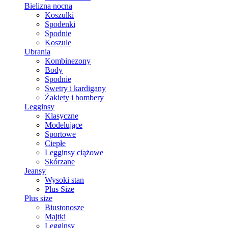
Bielizna nocna
Koszulki
Spodenki
Spodnie
Koszule
Ubrania
Kombinezony
Body
Spodnie
Swetry i kardigany
Żakiety i bombery
Legginsy
Klasyczne
Modelujące
Sportowe
Ciepłe
Legginsy ciążowe
Skórzane
Jeansy
Wysoki stan
Plus Size
Plus size
Biustonosze
Majtki
Legginsy