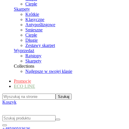
Ciepłe
Skarpety
Krótkie
Klasyczne
Antypoślizgowe
Smieszne
Ciepłe
Długie
Zestawy skarpet
Wyprzedaż
Rajstopy
Skarpety
Collections
Najlepsze w swojej klasie
Promocje
ECO LINE
Koszyk
+48500503636