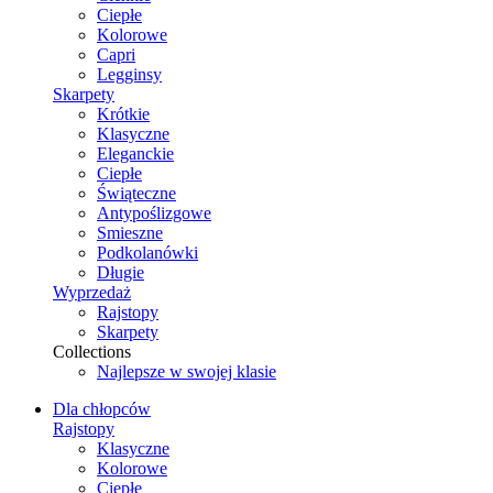
Ciepłe
Kolorowe
Capri
Legginsy
Skarpety
Krótkie
Klasyczne
Eleganckie
Ciepłe
Świąteczne
Antypoślizgowe
Smieszne
Podkolanówki
Długie
Wyprzedaż
Rajstopy
Skarpety
Collections
Najlepsze w swojej klasie
Dla chłopców
Rajstopy
Klasyczne
Kolorowe
Ciepłe