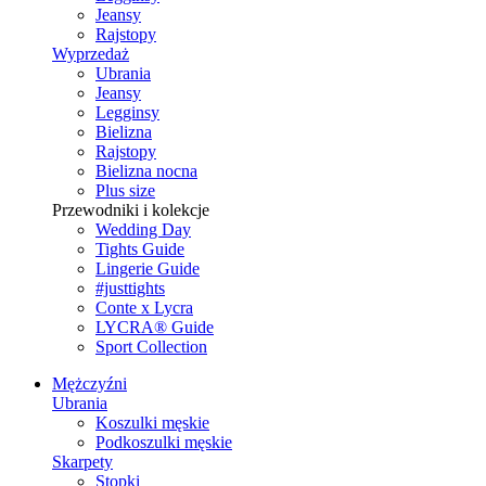
Jeansy
Rajstopy
Wyprzedaż
Ubrania
Jeansy
Legginsy
Bielizna
Rajstopy
Bielizna nocna
Plus size
Przewodniki i kolekcje
Wedding Day
Tights Guide
Lingerie Guide
#justtights
Conte x Lycra
LYCRA® Guide
Sport Сollection
Mężczyźni
Ubrania
Koszulki męskie
Podkoszulki męskie
Skarpety
Stopki