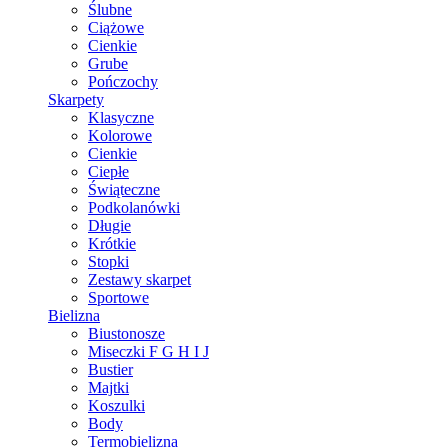
Ślubne
Ciążowe
Cienkie
Grube
Pończochy
Skarpety
Klasyczne
Kolorowe
Cienkie
Ciepłe
Świąteczne
Podkolanówki
Długie
Krótkie
Stopki
Zestawy skarpet
Sportowe
Bielizna
Biustonosze
Miseczki F G H I J
Bustier
Majtki
Koszulki
Body
Termobielizna