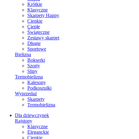
Krótkie
Klasyczne
Skarpety Happy
Cienkie
Ciepłe
Świąteczne
Zestawy skarpet
Długie
Sportowe
Bielizna
Bokserki
Szorty
Slipy
Termobielizna
Kalesony
Podkoszulki
Wyprzedaż
Skarpety
Termobielizna
Dla dziewczynek
Rajstopy
Klasyczne
Eleganckie
Cienkie