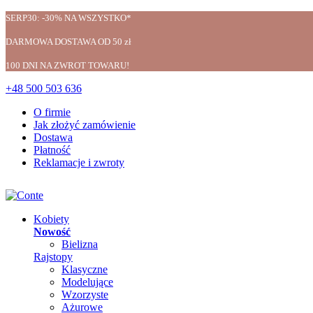
SERP30: -30% NA WSZYSTKO*
DARMOWA DOSTAWA OD 50 zł
100 DNI NA ZWROT TOWARU!
+48 500 503 636
O firmie
Jak złożyć zamówienie
Dostawa
Płatność
Reklamacje i zwroty
Kobiety
Nowość
Bielizna
Rajstopy
Klasyczne
Modelujące
Wzorzyste
Ażurowe