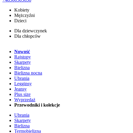
Kobiety
Mężczyźni
Dzieci
Dla dziewczynek
Dla chłopców
Nowość
Rajstopy
Skarpety
Bielizna
Bielizna nocna
Ubrania
Legginsy
Jeansy
Plus size
Wyprzedaż
Przewodniki i kolekcje
Ubrania
Skarpety
Bielizna
Termobielizna