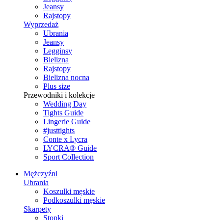
Jeansy
Rajstopy
Wyprzedaż
Ubrania
Jeansy
Legginsy
Bielizna
Rajstopy
Bielizna nocna
Plus size
Przewodniki i kolekcje
Wedding Day
Tights Guide
Lingerie Guide
#justtights
Conte x Lycra
LYCRA® Guide
Sport Сollection
Mężczyźni
Ubrania
Koszulki męskie
Podkoszulki męskie
Skarpety
Stopki