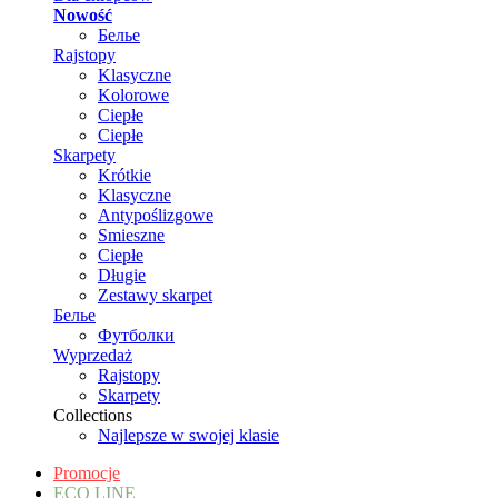
Nowość
Белье
Rajstopy
Klasyczne
Kolorowe
Ciepłe
Ciepłe
Skarpety
Krótkie
Klasyczne
Antypoślizgowe
Smieszne
Ciepłe
Długie
Zestawy skarpet
Белье
Футболки
Wyprzedaż
Rajstopy
Skarpety
Collections
Najlepsze w swojej klasie
Promocje
ECO LINE