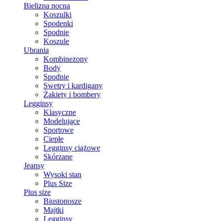
Bielizna nocna
Koszulki
Spodenki
Spodnie
Koszule
Ubrania
Kombinezony
Body
Spodnie
Swetry i kardigany
Żakiety i bombery
Legginsy
Klasyczne
Modelujące
Sportowe
Ciepłe
Legginsy ciążowe
Skórzane
Jeansy
Wysoki stan
Plus Size
Plus size
Biustonosze
Majtki
Legginsy