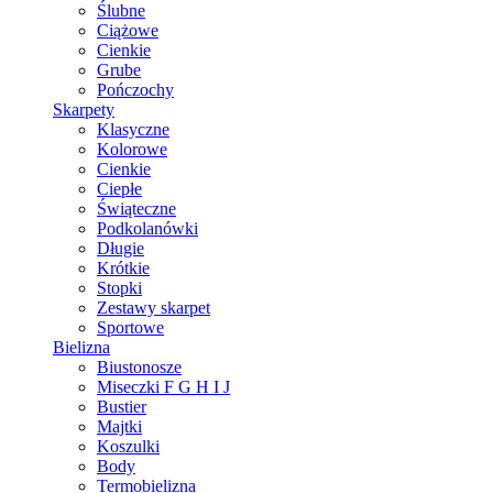
Ślubne
Ciążowe
Cienkie
Grube
Pończochy
Skarpety
Klasyczne
Kolorowe
Cienkie
Ciepłe
Świąteczne
Podkolanówki
Długie
Krótkie
Stopki
Zestawy skarpet
Sportowe
Bielizna
Biustonosze
Miseczki F G H I J
Bustier
Majtki
Koszulki
Body
Termobielizna