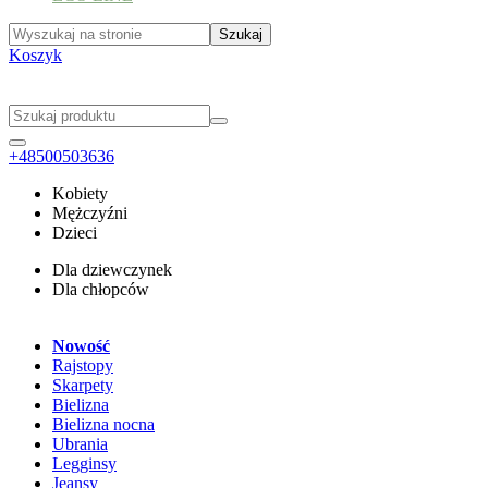
Koszyk
+48500503636
Kobiety
Mężczyźni
Dzieci
Dla dziewczynek
Dla chłopców
Nowość
Rajstopy
Skarpety
Bielizna
Bielizna nocna
Ubrania
Legginsy
Jeansy