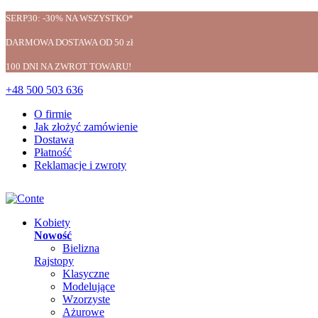
SERP30: -30% NA WSZYSTKO*
DARMOWA DOSTAWA OD 50 zł
100 DNI NA ZWROT TOWARU!
+48 500 503 636
O firmie
Jak złożyć zamówienie
Dostawa
Płatność
Reklamacje i zwroty
Kobiety
Nowość
Bielizna
Rajstopy
Klasyczne
Modelujące
Wzorzyste
Ażurowe