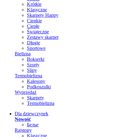
Krótkie
Klasyczne
Skarpety Happy
Cienkie
Ciepłe
Świąteczne
Zestawy skarpet
Długie
Sportowe
Bielizna
Bokserki
Szorty
Slipy
Termobielizna
Kalesony
Podkoszulki
Wyprzedaż
Skarpety
Termobielizna
Dla dziewczynek
Nowość
Белье
Rajstopy
Klasyczne