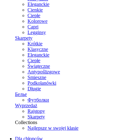
Eleganckie
Cienkie
Ciepłe
Kolorowe
Capri
Legginsy
Skarpety
Krótkie
Klasyczne
Eleganckie
Ciepłe
Świąteczne
Antypoślizgowe
Smieszne
Podkolanówki
Długie
Белье
Футболки
Wyprzedaż
Rajstopy
Skarpety
Collections
Najlepsze w swojej klasie
Dla chłopców