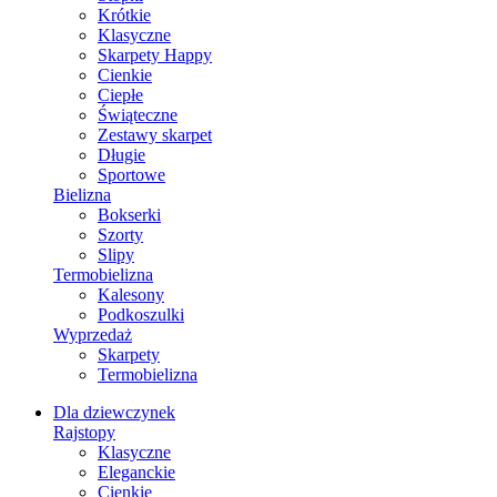
Krótkie
Klasyczne
Skarpety Happy
Cienkie
Ciepłe
Świąteczne
Zestawy skarpet
Długie
Sportowe
Bielizna
Bokserki
Szorty
Slipy
Termobielizna
Kalesony
Podkoszulki
Wyprzedaż
Skarpety
Termobielizna
Dla dziewczynek
Rajstopy
Klasyczne
Eleganckie
Cienkie