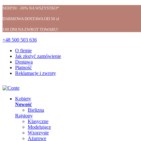
SERP30: -30% NA WSZYSTKO*
DARMOWA DOSTAWA OD 50 zł
100 DNI NA ZWROT TOWARU!
+48 500 503 636
O firmie
Jak złożyć zamówienie
Dostawa
Płatność
Reklamacje i zwroty
Kobiety
Nowość
Bielizna
Rajstopy
Klasyczne
Modelujące
Wzorzyste
Ażurowe