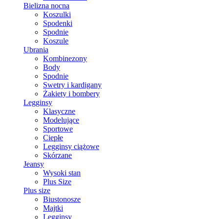
Bielizna nocna
Koszulki
Spodenki
Spodnie
Koszule
Ubrania
Kombinezony
Body
Spodnie
Swetry i kardigany
Żakiety i bombery
Legginsy
Klasyczne
Modelujące
Sportowe
Ciepłe
Legginsy ciążowe
Skórzane
Jeansy
Wysoki stan
Plus Size
Plus size
Biustonosze
Majtki
Legginsy