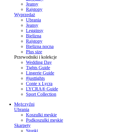
Jeansy
Rajstopy
Wyprzedaż
Ubrania
Jeansy
Legginsy
Bielizna
Rajstopy
Bielizna nocna
Plus size
Przewodniki i kolekcje
Wedding Day
Tights Guide
Lingerie Guide
#justtights
Conte x Lycra
LYCRA® Guide
Sport Сollection
Mężczyźni
Ubrania
Koszulki męskie
Podkoszulki męskie
Skarpety
Stopki