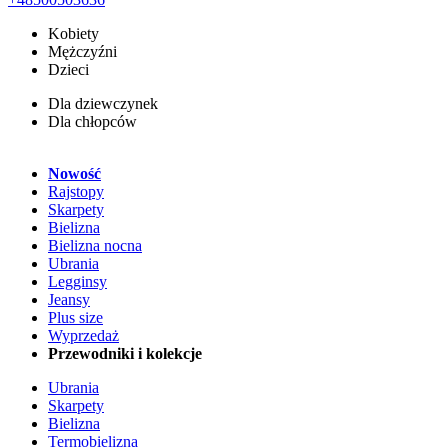
Kobiety
Mężczyźni
Dzieci
Dla dziewczynek
Dla chłopców
Nowość
Rajstopy
Skarpety
Bielizna
Bielizna nocna
Ubrania
Legginsy
Jeansy
Plus size
Wyprzedaż
Przewodniki i kolekcje
Ubrania
Skarpety
Bielizna
Termobielizna