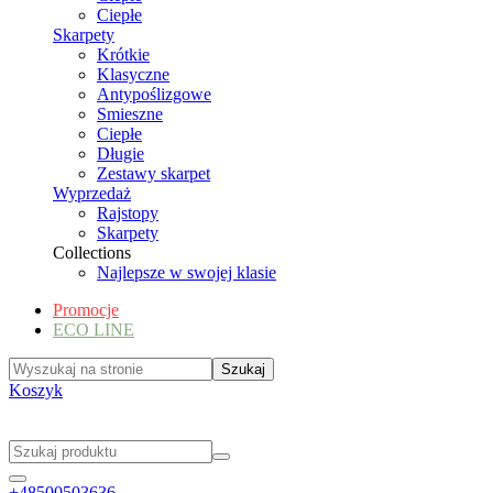
Ciepłe
Skarpety
Krótkie
Klasyczne
Antypoślizgowe
Smieszne
Ciepłe
Długie
Zestawy skarpet
Wyprzedaż
Rajstopy
Skarpety
Collections
Najlepsze w swojej klasie
Promocje
ECO LINE
Koszyk
+48500503636