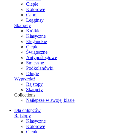
Ciepłe
Kolorowe
Capri
Legginsy
Skarpety
Krótkie
Klasyczne
Eleganckie
Ciepłe
Świąteczne
Antypoślizgowe
Smieszne
Podkolanówki
Długie
Wyprzedaż
Rajstopy
Skarpety
Collections
Najlepsze w swojej klasie
Dla chłopców
Rajstopy
Klasyczne
Kolorowe
Ciepłe