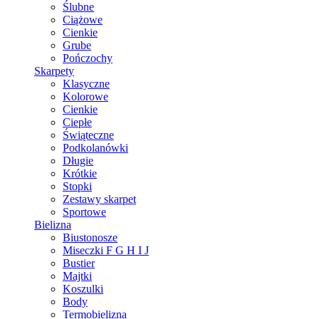
Ślubne
Ciążowe
Cienkie
Grube
Pończochy
Skarpety
Klasyczne
Kolorowe
Cienkie
Ciepłe
Świąteczne
Podkolanówki
Długie
Krótkie
Stopki
Zestawy skarpet
Sportowe
Bielizna
Biustonosze
Miseczki F G H I J
Bustier
Majtki
Koszulki
Body
Termobielizna