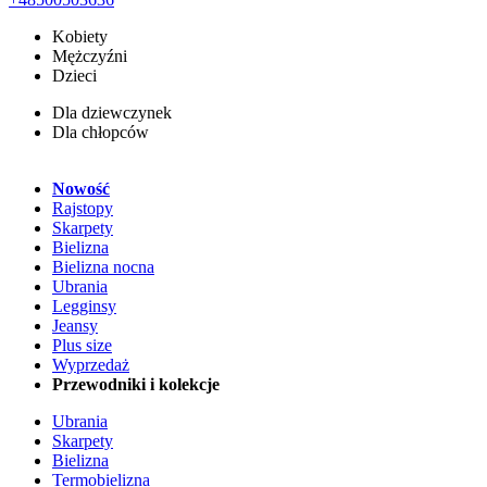
Kobiety
Mężczyźni
Dzieci
Dla dziewczynek
Dla chłopców
Nowość
Rajstopy
Skarpety
Bielizna
Bielizna nocna
Ubrania
Legginsy
Jeansy
Plus size
Wyprzedaż
Przewodniki i kolekcje
Ubrania
Skarpety
Bielizna
Termobielizna