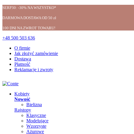
SERP30: -30% NA WSZYSTKO*
DARMOWA DOSTAWA OD 50 zł
100 DNI NA ZWROT TOWARU!
+48 500 503 636
O firmie
Jak złożyć zamówienie
Dostawa
Płatność
Reklamacje i zwroty
Kobiety
Nowość
Bielizna
Rajstopy
Klasyczne
Modelujące
Wzorzyste
Ażurowe