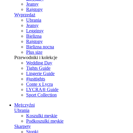
Jeansy
Rajstopy
Wyprzedaż
Ubrania
Jeansy
Legginsy
Bielizna
Rajstopy
Bielizna nocna
Plus size
Przewodniki i kolekcje
Wedding Day
Tights Guide
Lingerie Guide
#justtights
Conte x Lycra
LYCRA® Guide
Sport Сollection
Mężczyźni
Ubrania
Koszulki męskie
Podkoszulki męskie
Skarpety
Stopki