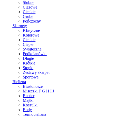
Ślubne
Ciążowe
Cienkie
Grube
Pończochy
Skarpety
Klasyczne
Kolorowe
Cienkie
Ciepłe
Świąteczne
Podkolanówki
Długie
Krótkie
Stopki
Zestawy skarpet
Sportowe
Bielizna
Biustonosze
Miseczki F G H I J
Bustier
Majtki
Koszulki
Body
Termobielizna