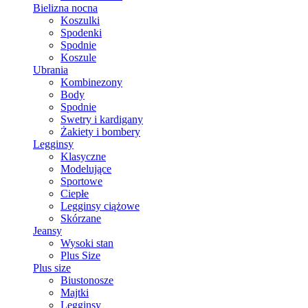
Bielizna nocna
Koszulki
Spodenki
Spodnie
Koszule
Ubrania
Kombinezony
Body
Spodnie
Swetry i kardigany
Żakiety i bombery
Legginsy
Klasyczne
Modelujące
Sportowe
Ciepłe
Legginsy ciążowe
Skórzane
Jeansy
Wysoki stan
Plus Size
Plus size
Biustonosze
Majtki
Legginsy