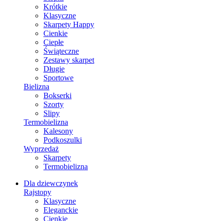
Krótkie
Klasyczne
Skarpety Happy
Cienkie
Ciepłe
Świąteczne
Zestawy skarpet
Długie
Sportowe
Bielizna
Bokserki
Szorty
Slipy
Termobielizna
Kalesony
Podkoszulki
Wyprzedaż
Skarpety
Termobielizna
Dla dziewczynek
Rajstopy
Klasyczne
Eleganckie
Cienkie