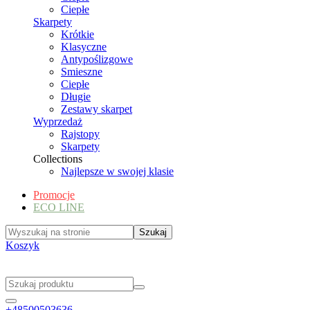
Ciepłe
Skarpety
Krótkie
Klasyczne
Antypoślizgowe
Smieszne
Ciepłe
Długie
Zestawy skarpet
Wyprzedaż
Rajstopy
Skarpety
Collections
Najlepsze w swojej klasie
Promocje
ECO LINE
Koszyk
+48500503636