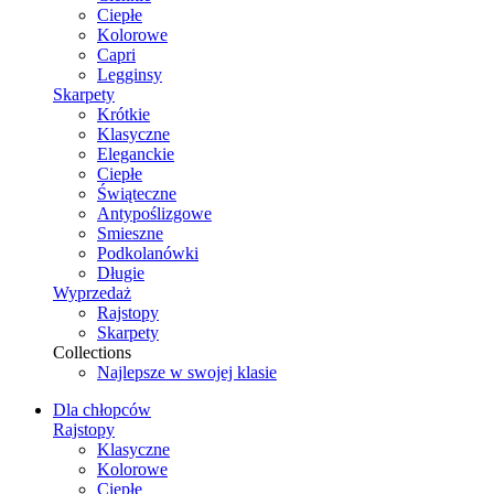
Ciepłe
Kolorowe
Capri
Legginsy
Skarpety
Krótkie
Klasyczne
Eleganckie
Ciepłe
Świąteczne
Antypoślizgowe
Smieszne
Podkolanówki
Długie
Wyprzedaż
Rajstopy
Skarpety
Collections
Najlepsze w swojej klasie
Dla chłopców
Rajstopy
Klasyczne
Kolorowe
Ciepłe