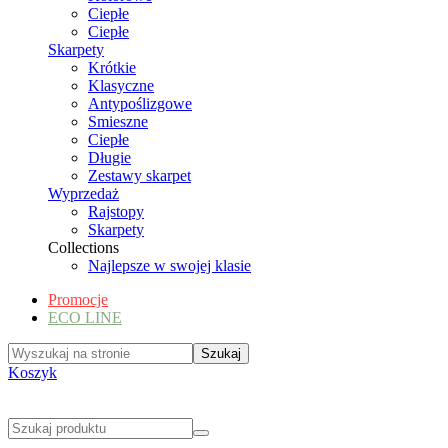
Ciepłe
Ciepłe
Skarpety
Krótkie
Klasyczne
Antypoślizgowe
Smieszne
Ciepłe
Długie
Zestawy skarpet
Wyprzedaż
Rajstopy
Skarpety
Collections
Najlepsze w swojej klasie
Promocje
ECO LINE
Koszyk