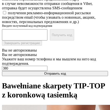
в случае невозможности отправки сообщения в Viber,
отправка будет осуществлена SMS-сообщением
получения рекламно-информационной рассылки
посредством email (чтобы узнавать о новинках, акциях,
новостях, персональных предложениях и др.)
Введите полученный код подтверждения
Получить код
Завершить регистрацию
Вы не авторизованы
Вы не авторизованы
Укажите ваш номер телефона и мы вышлем на него код
подтверждения.
Отправить код
Bawełniane skarpety TIP-TOP
z koronkową tasiemką