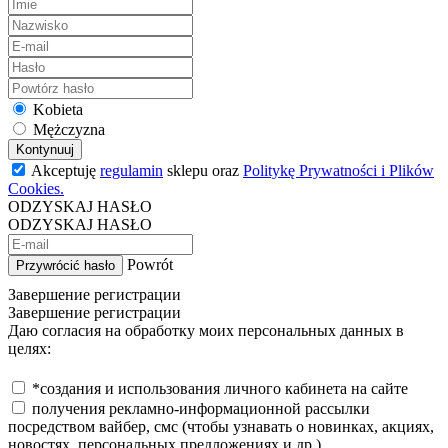
Kobieta
Mężczyzna
Kontynuuj
Akceptuję
regulamin
sklepu oraz
Politykę Prywatności i Plików
Cookies.
ODZYSKAJ HASŁO
ODZYSKAJ HASŁO
Powrót
Przywrócić hasło
Завершение регистрации
Завершение регистрации
Даю согласия на обработку моих персональных данных в
целях:
*создания и использования личного кабинета на сайте
получения рекламно-информационной рассылки
посредством вайбер, смс (чтобы узнавать о новинках, акциях,
новостях, персональных предложениях и др.)