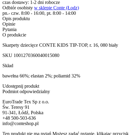
czas dostawy: 1-2 dni robocze
Odbiór osobisty
w sklepie Conte (Łodz)
pn.- czw. 8:00 - 16:00, pt. 8:00 - 14:00
Opis produktu
Opinie
Pytania
O produkcie
Skarpety dziecięce CONTE KIDS TIP-TOP, r. 16, 080 biały
SKU
1001270360040015080
Skład
bawełna 66%; elastan 2%; poliamid 32%
Udostępnij produkt
Podmiot odpowiedzialny
EuroTrade Tex Sp z o.o.
Św. Teresy 91
91-341, Łódź, Polska
+48 500-503-636
info@conteshop.pl
Ten produkt nie ma pytań Możesz zadać pytanie, klikając przycisk