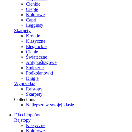
Cienkie
Ciepłe
Kolorowe
Capri
Legginsy
Skarpety
Krótkie
Klasyczne
Eleganckie
Ciepłe
Świąteczne
Antypoślizgowe
Smieszne
Podkolanówki
Długie
Wyprzedaż
Rajstopy
Skarpety
Collections
Najlepsze w swojej klasie
Dla chłopców
Rajstopy
Klasyczne
Kolorowe