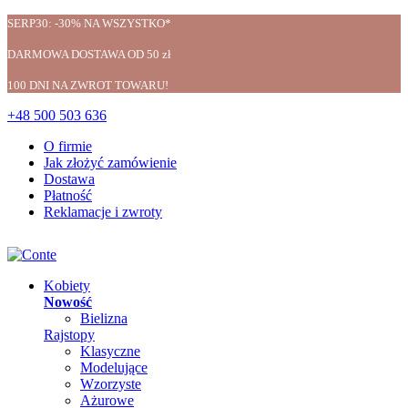
SERP30: -30% NA WSZYSTKO*
DARMOWA DOSTAWA OD 50 zł
100 DNI NA ZWROT TOWARU!
+48 500 503 636
O firmie
Jak złożyć zamówienie
Dostawa
Płatność
Reklamacje i zwroty
Kobiety
Nowość
Bielizna
Rajstopy
Klasyczne
Modelujące
Wzorzyste
Ażurowe