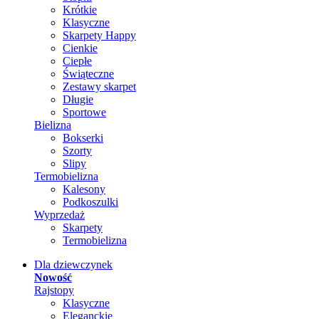
Krótkie
Klasyczne
Skarpety Happy
Cienkie
Ciepłe
Świąteczne
Zestawy skarpet
Długie
Sportowe
Bielizna
Bokserki
Szorty
Slipy
Termobielizna
Kalesony
Podkoszulki
Wyprzedaż
Skarpety
Termobielizna
Dla dziewczynek
Nowość
Rajstopy
Klasyczne
Eleganckie