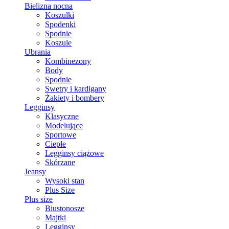
Bielizna nocna
Koszulki
Spodenki
Spodnie
Koszule
Ubrania
Kombinezony
Body
Spodnie
Swetry i kardigany
Żakiety i bombery
Legginsy
Klasyczne
Modelujące
Sportowe
Ciepłe
Legginsy ciążowe
Skórzane
Jeansy
Wysoki stan
Plus Size
Plus size
Biustonosze
Majtki
Legginsy