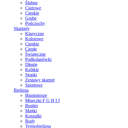
Ślubne
Ciążowe
Cienkie
Grube
Pończochy
Skarpety
Klasyczne
Kolorowe
Cienkie
Ciepłe
Świąteczne
Podkolanówki
Długie
Krótkie
Stopki
Zestawy skarpet
Sportowe
Bielizna
Biustonosze
Miseczki F G H I J
Bustier
Majtki
Koszulki
Body
Termobielizna