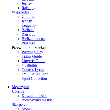
Jeansy
Rajstopy
Wyprzedaż
Ubrania
Jeansy
Legginsy
Bielizna
Rajstopy
Bielizna nocna
Plus size
Przewodniki i kolekcje
Wedding Day
Tights Guide
Lingerie Guide
#justtights
Conte x Lycra
LYCRA® Guide
Sport Сollection
Mężczyźni
Ubrania
Koszulki męskie
Podkoszulki męskie
Skarpety
Stopki