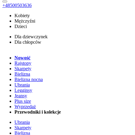
+48500503636
Kobiety
Mężczyźni
Dzieci
Dla dziewczynek
Dla chłopców
Nowość
Rajstopy
Skarpety
Bielizna
Bielizna nocna
Ubrania
Legginsy
Jeansy
Plus size
Wyprzedaż
Przewodniki i kolekcje
Ubrania
Skarpety
Bielizna