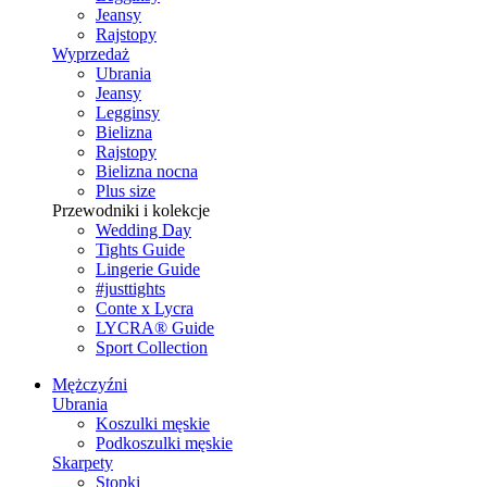
Jeansy
Rajstopy
Wyprzedaż
Ubrania
Jeansy
Legginsy
Bielizna
Rajstopy
Bielizna nocna
Plus size
Przewodniki i kolekcje
Wedding Day
Tights Guide
Lingerie Guide
#justtights
Conte x Lycra
LYCRA® Guide
Sport Сollection
Mężczyźni
Ubrania
Koszulki męskie
Podkoszulki męskie
Skarpety
Stopki