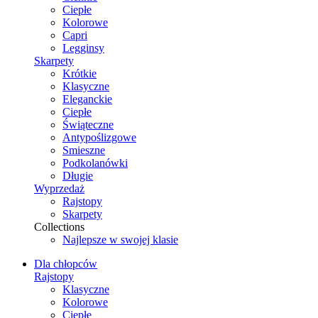
Ciepłe
Kolorowe
Capri
Legginsy
Skarpety
Krótkie
Klasyczne
Eleganckie
Ciepłe
Świąteczne
Antypoślizgowe
Smieszne
Podkolanówki
Długie
Wyprzedaż
Rajstopy
Skarpety
Collections
Najlepsze w swojej klasie
Dla chłopców
Rajstopy
Klasyczne
Kolorowe
Ciepłe