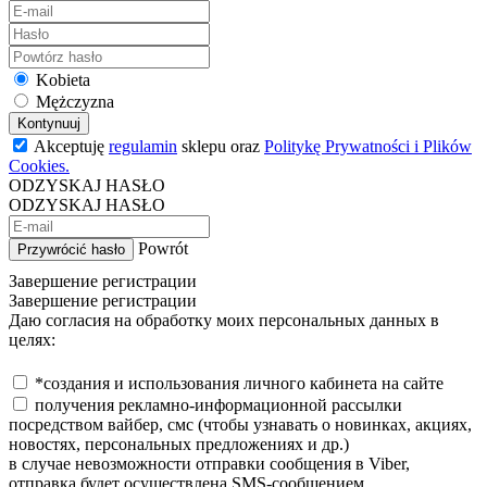
Kobieta
Mężczyzna
Kontynuuj
Akceptuję
regulamin
sklepu oraz
Politykę Prywatności i Plików
Cookies.
ODZYSKAJ HASŁO
ODZYSKAJ HASŁO
Powrót
Przywrócić hasło
Завершение регистрации
Завершение регистрации
Даю согласия на обработку моих персональных данных в
целях:
*создания и использования личного кабинета на сайте
получения рекламно-информационной рассылки
посредством вайбер, смс (чтобы узнавать о новинках, акциях,
новостях, персональных предложениях и др.)
в случае невозможности отправки сообщения в Viber,
отправка будет осуществлена SMS-сообщением