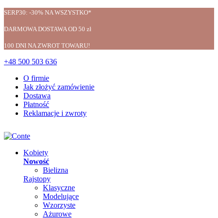
SERP30: -30% NA WSZYSTKO*
DARMOWA DOSTAWA OD 50 zł
100 DNI NA ZWROT TOWARU!
+48 500 503 636
O firmie
Jak złożyć zamówienie
Dostawa
Płatność
Reklamacje i zwroty
Kobiety
Nowość
Bielizna
Rajstopy
Klasyczne
Modelujące
Wzorzyste
Ażurowe