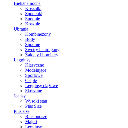
Bielizna nocna
Koszulki
Spodenki
Spodnie
Koszule
Ubrania
Kombinezony
Body
Spodnie
Swetry i kardigany
Żakiety i bombery
Legginsy
Klasyczne
Modelujące
Sportowe
Ciepłe
Legginsy ciążowe
Skórzane
Jeansy
Wysoki stan
Plus Size
Plus size
Biustonosze
Majtki
Legginsy