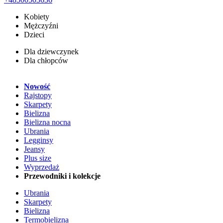
Kobiety
Mężczyźni
Dzieci
Dla dziewczynek
Dla chłopców
Nowość
Rajstopy
Skarpety
Bielizna
Bielizna nocna
Ubrania
Legginsy
Jeansy
Plus size
Wyprzedaż
Przewodniki i kolekcje
Ubrania
Skarpety
Bielizna
Termobielizna