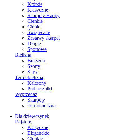
Krótkie
Klasyczne
Skarpety Happy
Cienkie
Ciepłe
Świąteczne
Zestawy skarpet
Długie
Sportowe
Bielizna
Bokserki
Szorty
Slipy
Termobielizna
Kalesony
Podkoszulki
Wyprzedaż
Skarpety
Termobielizna
Dla dziewczynek
Rajstopy
Klasyczne
Eleganckie
Cienkie