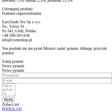
bawełna 72%; elastan 2,5%; poliamid 25,5%
Udostępnij produkt
Podmiot odpowiedzialny
EuroTrade Tex Sp z o.o.
Św. Teresy 91
91-341, Łódź, Polska
+48 500-503-636
info@conteshop.pl
Ten produkt nie ma pytań Możesz zadać pytanie, klikając przycisk
poniżej
Zadaj pytanie
Nowe pytanie
Nowe pytanie
Wyślij
Zobacz też
PODGLĄD