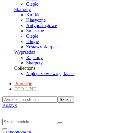
Ciepłe
Skarpety
Krótkie
Klasyczne
Antypoślizgowe
Smieszne
Ciepłe
Długie
Zestawy skarpet
Wyprzedaż
Rajstopy
Skarpety
Collections
Najlepsze w swojej klasie
Promocje
ECO LINE
Koszyk
+48500503636