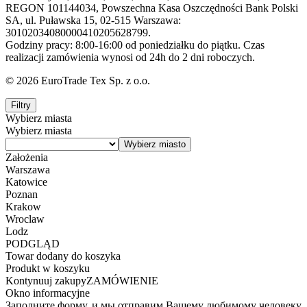
REGON 101144034, Powszechna Kasa Oszczędności Bank Polski
SA, ul. Puławska 15, 02-515 Warszawa:
30102034080000410205628799.
Godziny pracy: 8:00-16:00 od poniedziałku do piątku. Czas
realizacji zamówienia wynosi od 24h do 2 dni roboczych.
© 2026 EuroTrade Tex Sp. z o.o.
Filtry
Wybierz miasta
Wybierz miasta
Założenia
Warszawa
Katowice
Poznan
Krakow
Wroclaw
Lodz
PODGLĄD
Towar dodany do koszyka
Produkt w koszyku
Kontynuuj zakupy
ZAMÓWIENIE
Okno informacyjne
Заполните форму, и мы отправим Вашему любимому человеку