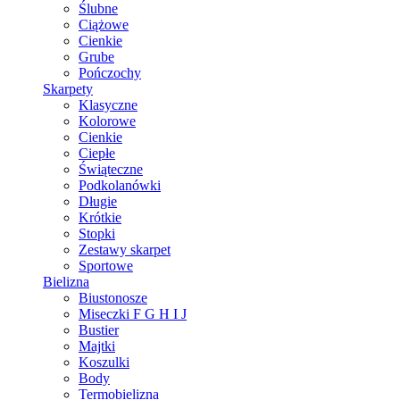
Ślubne
Ciążowe
Cienkie
Grube
Pończochy
Skarpety
Klasyczne
Kolorowe
Cienkie
Ciepłe
Świąteczne
Podkolanówki
Długie
Krótkie
Stopki
Zestawy skarpet
Sportowe
Bielizna
Biustonosze
Miseczki F G H I J
Bustier
Majtki
Koszulki
Body
Termobielizna