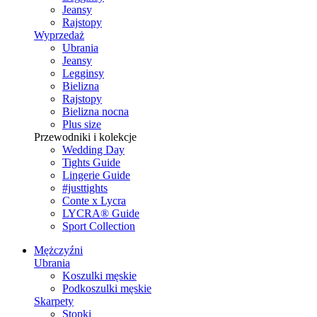
Jeansy
Rajstopy
Wyprzedaż
Ubrania
Jeansy
Legginsy
Bielizna
Rajstopy
Bielizna nocna
Plus size
Przewodniki i kolekcje
Wedding Day
Tights Guide
Lingerie Guide
#justtights
Conte x Lycra
LYCRA® Guide
Sport Сollection
Mężczyźni
Ubrania
Koszulki męskie
Podkoszulki męskie
Skarpety
Stopki