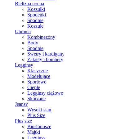
Bielizna nocna
Koszulki
Spodenki
Spodnie
Koszule
Ubrania
Kombinezony
Body
Spodnie
Swetry i kardigany
Żakiety i bombery
Legginsy
Klasyczne
Modelujące
Sportowe
Ciepłe
Legginsy ciążowe
Skórzane
Jeansy
Wysoki stan
Plus Size
Plus size
Biustonosze
Majtki
Legginsy