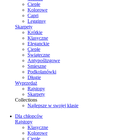
Ciepłe
Kolorowe
Capri
Legginsy
Skarpety
Krótkie
Klasyczne
Eleganckie
Ciepłe
Świąteczne
Antypoślizgowe
Smieszne
Podkolanówki
Długie
Wyprzedaż
Rajstopy
Skarpety
Collections
Najlepsze w swojej klasie
Dla chłopców
Rajstopy
Klasyczne
Kolorowe
Ciepłe