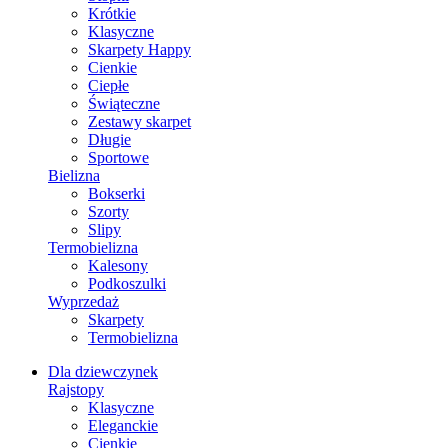
Krótkie
Klasyczne
Skarpety Happy
Cienkie
Ciepłe
Świąteczne
Zestawy skarpet
Długie
Sportowe
Bielizna
Bokserki
Szorty
Slipy
Termobielizna
Kalesony
Podkoszulki
Wyprzedaż
Skarpety
Termobielizna
Dla dziewczynek
Rajstopy
Klasyczne
Eleganckie
Cienkie