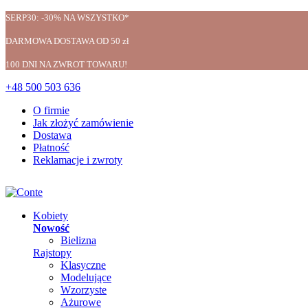
SERP30: -30% NA WSZYSTKO*
DARMOWA DOSTAWA OD 50 zł
100 DNI NA ZWROT TOWARU!
+48 500 503 636
O firmie
Jak złożyć zamówienie
Dostawa
Płatność
Reklamacje i zwroty
Kobiety
Nowość
Bielizna
Rajstopy
Klasyczne
Modelujące
Wzorzyste
Ażurowe