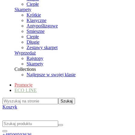
Ciepłe
Skarpety
Krótkie
Klasyczne
Antypoślizgowe
Smieszne
Ciepłe
Długie
Zestawy skarpet
Wyprzedaż
Rajstopy
Skarpety
Collections
Najlepsze w swojej klasie
Promocje
ECO LINE
Koszyk
+48500503636