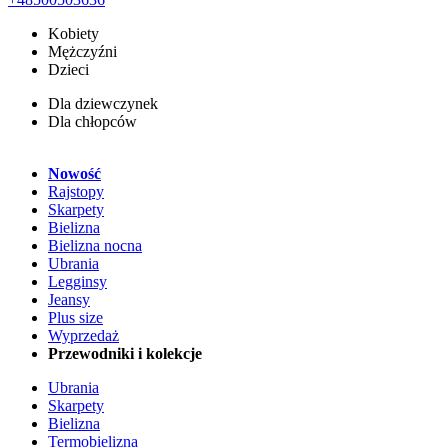
Kobiety
Mężczyźni
Dzieci
Dla dziewczynek
Dla chłopców
Nowość
Rajstopy
Skarpety
Bielizna
Bielizna nocna
Ubrania
Legginsy
Jeansy
Plus size
Wyprzedaż
Przewodniki i kolekcje
Ubrania
Skarpety
Bielizna
Termobielizna